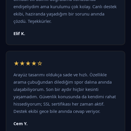
endişeliydim ama kurulumu çok kolay. Canlı destek
ekibi, haziranda yaşadığım bir sorunu anında
çözdü. Teşekkürler.
Elif K.
★★★★☆
Arayüz tasarımı oldukça sade ve hızlı. Özellikle
arama çubuğundan dilediğim spor dalına anında
ulaşabiliyorum. Son bir aydır hiçbir kesinti
yaşamadım. Güvenlik konusunda da kendimi rahat
hissediyorum; SSL sertifikası her zaman aktif.
Destek ekibi gece bile anında cevap veriyor.
Cem Y.