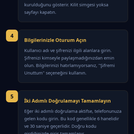
kurulduğunu gösterir. Kilit simgesi yoksa
sayfayı kapatın.
4
Bilgilerinizle Oturum Açın
Kullanıcı adı ve şifrenizi ilgili alanlara girin.
Şifrenizi kimseyle paylaşmadığınızdan emin
olun. Bilgilerinizi hatırlamıyorsanız, "Şifremi
Unuttum" seçeneğini kullanın.
5
İki Adımlı Doğrulamayı Tamamlayın
Eğer iki adımlı doğrulama aktifse, telefonunuza
gelen kodu girin. Bu kod genellikle 6 hanelidir
ve 30 saniye geçerlidir. Doğru kodu
girdiğinizde giriş tamamlanır.