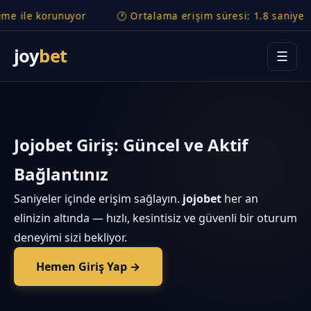
ile korunuyor
🕐 Ortalama erişim süresi: 1.8 saniye
joy
bet
☰
Jojobet Giriş: Güncel ve Aktif
Bağlantınız
Saniyeler içinde erişim sağlayın.
jojobet
her an
elinizin altında — hızlı, kesintisiz ve güvenli bir oturum
deneyimi sizi bekliyor.
Hemen Giriş Yap →