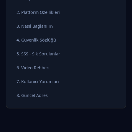
2. Platform Özellikleri
3. Nasıl Bağlanılır?
4. Güvenlik Sözlüğü
5. SSS - Sık Sorulanlar
6. Video Rehberi
7. Kullanıcı Yorumları
8. Güncel Adres