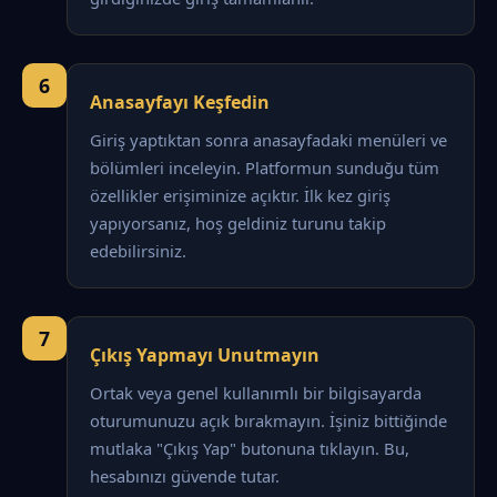
6
Anasayfayı Keşfedin
Giriş yaptıktan sonra anasayfadaki menüleri ve
bölümleri inceleyin. Platformun sunduğu tüm
özellikler erişiminize açıktır. İlk kez giriş
yapıyorsanız, hoş geldiniz turunu takip
edebilirsiniz.
7
Çıkış Yapmayı Unutmayın
Ortak veya genel kullanımlı bir bilgisayarda
oturumunuzu açık bırakmayın. İşiniz bittiğinde
mutlaka "Çıkış Yap" butonuna tıklayın. Bu,
hesabınızı güvende tutar.