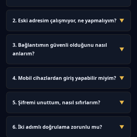
İnternet servis sağlayıcıları bazı platformlara
otomatik erişim engellemeleri uygulayabiliyor. Bu
2. Eski adresim çalışmıyor, ne yapmalıyım?
▼
engellemelerden etkilenmemek ve kullanıcıların
kesintisiz hizmet almasını sağlamak için erişim
Eski bir adres büyük olasılıkla devre dışı bırakılmıştır.
adresleri belirli aralıklarla yenilenir. Yenilenen
Yapmanız gereken tek şey, bu sayfada belirtilen
3. Bağlantımın güvenli olduğunu nasıl
adresler, mevcut olan en güncel bağlantıdır.
▼
güncel adresi kullanmak. Site ziyaretçilerini otomatik
anlarım?
olarak yeni adrese yönlendirir, ancak tarayıcınızda
eski sayfa önbelleğe alınmış olabilir.
Tarayıcınızın adres çubuğunda kilit simgesini arayın
ve adresin "https://" ile başladığından emin olun.
4. Mobil cihazlardan giriş yapabilir miyim?
▼
Ayrıca sayfanın en alt kısmında DMCA koruma
rozetini görebilirsiniz. Bu göstergeler, bağlantının
Evet, platform mobil uyumlu bir arayüze sahiptir.
şifrelendiğini ve doğrulandığını işaret eder.
Tarayıcınızdan giriş yapabilir veya mobil uygulamayı
5. Şifremi unuttum, nasıl sıfırlarım?
▼
kullanabilirsiniz. 1080p ve üzeri çözünürlüğe sahip
ekranlar için optimize edilmiş tasarım, tüm işlemleri
Giriş ekranındaki "Şifremi Unuttum" bağlantısına
kolaylaştırır.
tıklayın. Kayıtlı e-posta adresinize bir sıfırlama
6. İki adımlı doğrulama zorunlu mu?
▼
bağlantısı gönderilecektir. Bağlantıya tıklayarak yeni