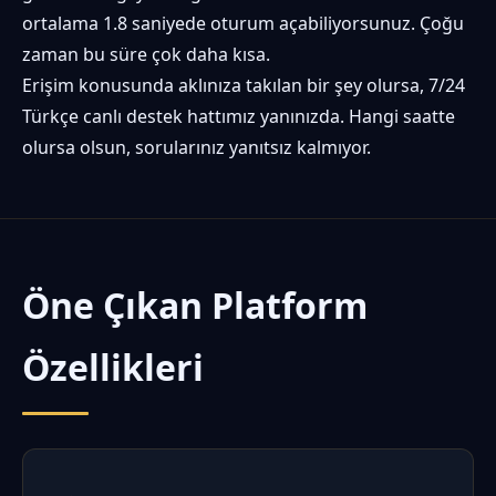
ortalama 1.8 saniyede oturum açabiliyorsunuz. Çoğu
zaman bu süre çok daha kısa.
Erişim konusunda aklınıza takılan bir şey olursa, 7/24
Türkçe canlı destek hattımız yanınızda. Hangi saatte
olursa olsun, sorularınız yanıtsız kalmıyor.
Öne Çıkan Platform
Özellikleri