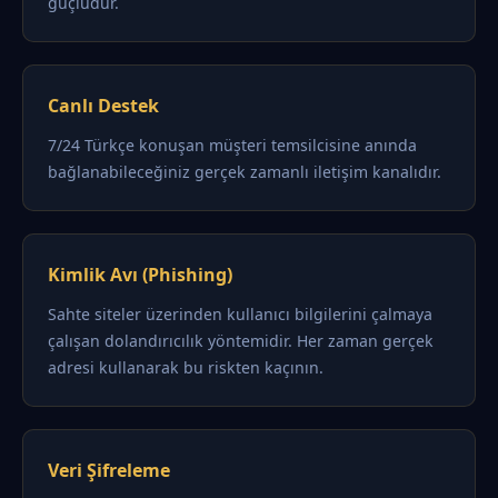
güçlüdür.
Canlı Destek
7/24 Türkçe konuşan müşteri temsilcisine anında
bağlanabileceğiniz gerçek zamanlı iletişim kanalıdır.
Kimlik Avı (Phishing)
Sahte siteler üzerinden kullanıcı bilgilerini çalmaya
çalışan dolandırıcılık yöntemidir. Her zaman gerçek
adresi kullanarak bu riskten kaçının.
Veri Şifreleme