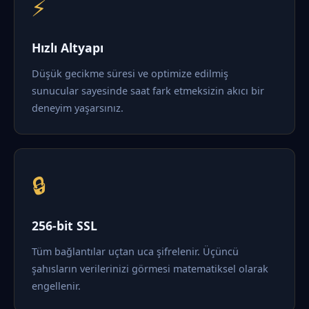
⚡
Hızlı Altyapı
Düşük gecikme süresi ve optimize edilmiş
sunucular sayesinde saat fark etmeksizin akıcı bir
deneyim yaşarsınız.
🔒
256-bit SSL
Tüm bağlantılar uçtan uca şifrelenir. Üçüncü
şahısların verilerinizi görmesi matematiksel olarak
engellenir.