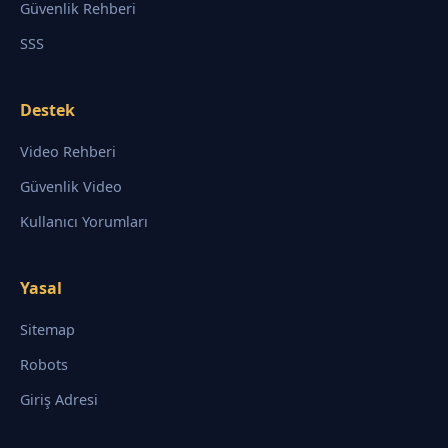
Güvenlik Rehberi
SSS
Destek
Video Rehberi
Güvenlik Video
Kullanıcı Yorumları
Yasal
Sitemap
Robots
Giriş Adresi