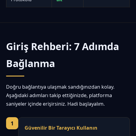
Giriş Rehberi: 7 Adımda
Bağlanma
Doğru bağlantıya ulaşmak sandığınızdan kolay.
Aşağıdaki adımları takip ettiğinizde, platforma
saniyeler içinde erişirsiniz. Hadi başlayalım.
1
Güvenilir Bir Tarayıcı Kullanın