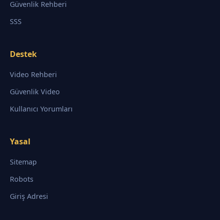
Güvenlik Rehberi
SSS
Destek
Video Rehberi
Güvenlik Video
Kullanıcı Yorumları
Yasal
Sitemap
Robots
Giriş Adresi