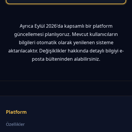
Ayrıca Eylül 2026'da kapsamlı bir platform
güncellemesi planlıyoruz. Mevcut kullanıcıların
bilgileri otomatik olarak yenilenen sisteme
aktarılacaktır. Değişiklikler hakkında detaylı bilgiyi e-
posta bülteninden alabilirsiniz.
Platform
Özellikler