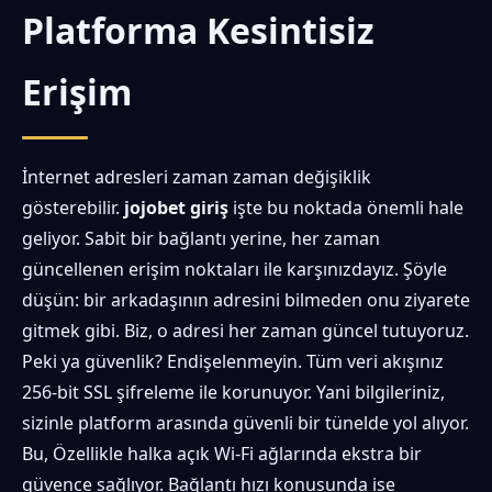
Platforma Kesintisiz
Erişim
İnternet adresleri zaman zaman değişiklik
gösterebilir.
jojobet giriş
işte bu noktada önemli hale
geliyor. Sabit bir bağlantı yerine, her zaman
güncellenen erişim noktaları ile karşınızdayız. Şöyle
düşün: bir arkadaşının adresini bilmeden onu ziyarete
gitmek gibi. Biz, o adresi her zaman güncel tutuyoruz.
Peki ya güvenlik? Endişelenmeyin. Tüm veri akışınız
256-bit SSL şifreleme ile korunuyor. Yani bilgileriniz,
sizinle platform arasında güvenli bir tünelde yol alıyor.
Bu, Özellikle halka açık Wi-Fi ağlarında ekstra bir
güvence sağlıyor. Bağlantı hızı konusunda ise