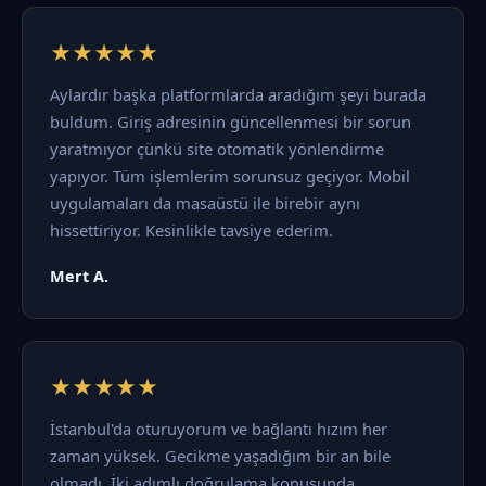
★★★★★
Aylardır başka platformlarda aradığım şeyi burada
buldum. Giriş adresinin güncellenmesi bir sorun
yaratmıyor çünkü site otomatik yönlendirme
yapıyor. Tüm işlemlerim sorunsuz geçiyor. Mobil
uygulamaları da masaüstü ile birebir aynı
hissettiriyor. Kesinlikle tavsiye ederim.
Mert A.
★★★★★
İstanbul'da oturuyorum ve bağlantı hızım her
zaman yüksek. Gecikme yaşadığım bir an bile
olmadı. İki adımlı doğrulama konusunda