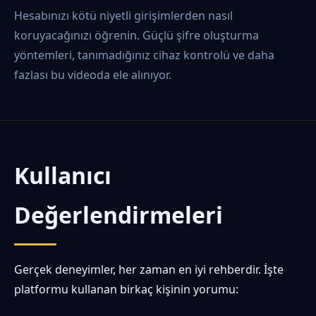
Hesabınızı kötü niyetli girişimlerden nasıl
koruyacağınızı öğrenin. Güçlü şifre oluşturma
yöntemleri, tanımadığınız cihaz kontrolü ve daha
fazlası bu videoda ele alınıyor.
Kullanıcı
Değerlendirmeleri
Gerçek deneyimler, her zaman en iyi rehberdir. İşte
platformu kullanan birkaç kişinin yorumu: