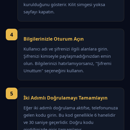
kurulduğunu gösterir. Kilit simgesi yoksa
sayfayı kapatın.
4
Bilgilerinizle Oturum Açın
Kullanıcı adı ve şifrenizi ilgili alanlara girin.
Şifrenizi kimseyle paylaşmadığınızdan emin
olun. Bilgilerinizi hatırlamıyorsanız, "Şifremi
Unuttum" seçeneğini kullanın.
5
İki Adımlı Doğrulamayı Tamamlayın
Eğer iki adımlı doğrulama aktifse, telefonunuza
gelen kodu girin. Bu kod genellikle 6 hanelidir
ve 30 saniye geçerlidir. Doğru kodu
girdiğinizde giriş tamamlanır.