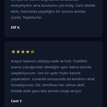
endişeliydim ama kurulumu çok kolay. Canlı destek
ekibi, haziranda yaşadığım bir sorunu anında
çözdü. Teşekkürler.
Elif K.
★★★★☆
Arayüz tasarımı oldukça sade ve hızlı. Özellikle
arama çubuğundan dilediğim spor dalına anında
ulaşabiliyorum. Son bir aydır hiçbir kesinti
yaşamadım. Güvenlik konusunda da kendimi rahat
hissediyorum; SSL sertifikası her zaman aktif.
Destek ekibi gece bile anında cevap veriyor.
Cem Y.