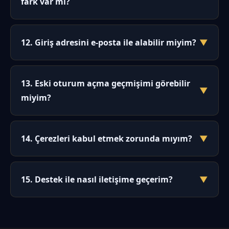
fark var mı?
en hızlı ve en stabil yoldur.
Temel özellikler aynıdır. Uygulama, anında
bildirimler ve daha hızlı erişim sunar. Tarayıcı
12. Giriş adresini e-posta ile alabilir miyim?
▼
versiyonu ise herhangi bir kurulum gerektirmez. İkisi
arasında veri senkronizasyonu sorunsuz çalışır.
Evet, giriş adresini e-posta bültenine abone olarak
düzenli olarak alabilirsiniz. Ayrıca adres değişikliği
13. Eski oturum açma geçmişimi görebilir
▼
olduğunda otomatik bir bildirim gönderilir. Bu
miyim?
özelliği hesap ayarlarınızdan aktifleştirebilirsiniz.
Evet, hesap güvenliği bölümünde son 10 oturum
açma girişinizi görüntüleyebilirsiniz. Burada tarih,
14. Çerezleri kabul etmek zorunda mıyım?
▼
saat ve IP adresi bilgileri yer alır. Şüpheli bir giriş fark
ederseniz, şifrenizi hemen değiştirin.
Zorunlu çerezler, platformun temel işlevleri için
gereklidir. Tercih ve istatistik çerezlerini ise
15. Destek ile nasıl iletişime geçerim?
▼
ayarlardan yönetebilirsiniz. Ancak bazı özellikler,
çerezler devre dışı bırakıldığında tam çalışmayabilir.
Sayfadaki canlı destek penceresinden anında mesaj
Örneğin, hatırlama özelliği.
gönderebilirsiniz. Ayrıca e-posta destek hattına
[email protected] adresinden ulaşabilirsiniz.