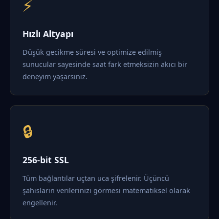
⚡
Hızlı Altyapı
Düşük gecikme süresi ve optimize edilmiş
sunucular sayesinde saat fark etmeksizin akıcı bir
deneyim yaşarsınız.
🔒
256-bit SSL
Tüm bağlantılar uçtan uca şifrelenir. Üçüncü
şahısların verilerinizi görmesi matematiksel olarak
engellenir.