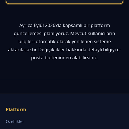
Ayrıca Eylül 2026'da kapsamlı bir platform
güncellemesi planlıyoruz. Mevcut kullanıcıların
bilgileri otomatik olarak yenilenen sisteme
aktarılacaktır. Değişiklikler hakkında detaylı bilgiyi e-
posta bülteninden alabilirsiniz.
Platform
Özellikler