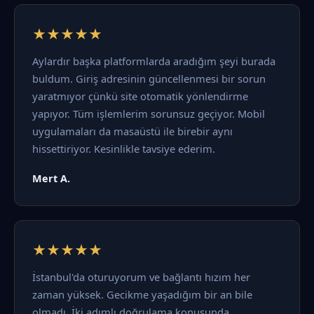
★★★★★
Aylardır başka platformlarda aradığım şeyi burada
buldum. Giriş adresinin güncellenmesi bir sorun
yaratmıyor çünkü site otomatik yönlendirme
yapıyor. Tüm işlemlerim sorunsuz geçiyor. Mobil
uygulamaları da masaüstü ile birebir aynı
hissettiriyor. Kesinlikle tavsiye ederim.
Mert A.
★★★★★
İstanbul'da oturuyorum ve bağlantı hızım her
zaman yüksek. Gecikme yaşadığım bir an bile
olmadı. İki adımlı doğrulama konusunda