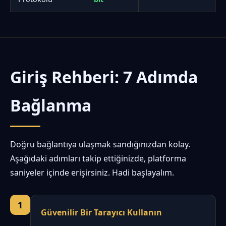
Giriş Rehberi: 7 Adımda
Bağlanma
Doğru bağlantıya ulaşmak sandığınızdan kolay.
Aşağıdaki adımları takip ettiğinizde, platforma
saniyeler içinde erişirsiniz. Hadi başlayalım.
1
Güvenilir Bir Tarayıcı Kullanın