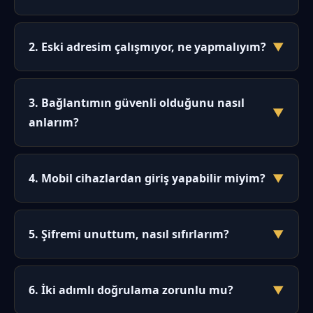
İnternet servis sağlayıcıları bazı platformlara
otomatik erişim engellemeleri uygulayabiliyor. Bu
2. Eski adresim çalışmıyor, ne yapmalıyım?
▼
engellemelerden etkilenmemek ve kullanıcıların
kesintisiz hizmet almasını sağlamak için erişim
Eski bir adres büyük olasılıkla devre dışı bırakılmıştır.
adresleri belirli aralıklarla yenilenir. Yenilenen
Yapmanız gereken tek şey, bu sayfada belirtilen
3. Bağlantımın güvenli olduğunu nasıl
adresler, mevcut olan en güncel bağlantıdır.
▼
güncel adresi kullanmak. Site ziyaretçilerini otomatik
anlarım?
olarak yeni adrese yönlendirir, ancak tarayıcınızda
eski sayfa önbelleğe alınmış olabilir.
Tarayıcınızın adres çubuğunda kilit simgesini arayın
ve adresin "https://" ile başladığından emin olun.
4. Mobil cihazlardan giriş yapabilir miyim?
▼
Ayrıca sayfanın en alt kısmında DMCA koruma
rozetini görebilirsiniz. Bu göstergeler, bağlantının
Evet, platform mobil uyumlu bir arayüze sahiptir.
şifrelendiğini ve doğrulandığını işaret eder.
Tarayıcınızdan giriş yapabilir veya mobil uygulamayı
5. Şifremi unuttum, nasıl sıfırlarım?
▼
kullanabilirsiniz. 1080p ve üzeri çözünürlüğe sahip
ekranlar için optimize edilmiş tasarım, tüm işlemleri
Giriş ekranındaki "Şifremi Unuttum" bağlantısına
kolaylaştırır.
tıklayın. Kayıtlı e-posta adresinize bir sıfırlama
6. İki adımlı doğrulama zorunlu mu?
▼
bağlantısı gönderilecektir. Bağlantıya tıklayarak yeni