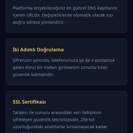
Platforma erişebileceğiniz en güncel DNS kayıtlarını
içeren URL'dir. Değişikliklerde otomatik olarak sizi
doğru adrese yönlendirir.
İki Adımlı Doğrulama
Şifrenizin yanında, telefonunuza ya da e-postanıza
gelen ikinci bir kodun girilmesini zorunlu kılan
güvenlik katmanıdır.
SSL Sertifikası
Tarayıcı ile sunucu arasındaki veri iletişimini
şifreleyen güvenlik teknolojisidir. 256-bit
uzunluğundaki anahtarlar kırılamayacak kadar