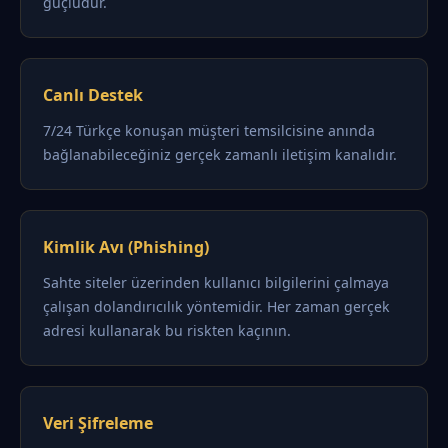
güçlüdür.
Canlı Destek
7/24 Türkçe konuşan müşteri temsilcisine anında
bağlanabileceğiniz gerçek zamanlı iletişim kanalıdır.
Kimlik Avı (Phishing)
Sahte siteler üzerinden kullanıcı bilgilerini çalmaya
çalışan dolandırıcılık yöntemidir. Her zaman gerçek
adresi kullanarak bu riskten kaçının.
Veri Şifreleme