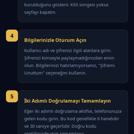
kurulduğunu gösterir. Kilit simgesi yoksa
sayfayı kapatın.
4
Bilgilerinizle Oturum Açın
Kullanıcı adı ve şifrenizi ilgili alanlara girin.
Şifrenizi kimseyle paylaşmadığınızdan emin
olun. Bilgilerinizi hatırlamıyorsanız, "Şifremi
Unuttum" seçeneğini kullanın.
5
İki Adımlı Doğrulamayı Tamamlayın
Eğer iki adımlı doğrulama aktifse, telefonunuza
gelen kodu girin. Bu kod genellikle 6 hanelidir
ve 30 saniye geçerlidir. Doğru kodu
girdiğinizde giriş tamamlanır.