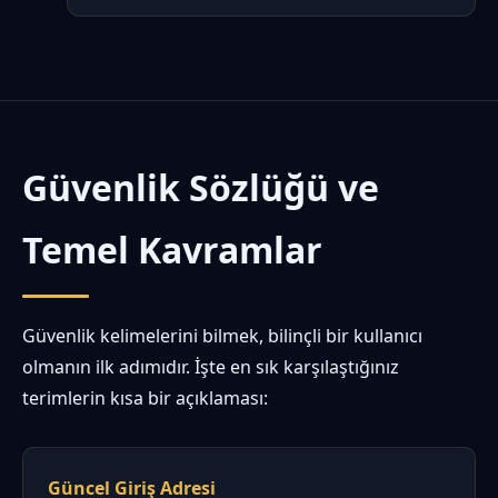
Güvenlik Sözlüğü ve
Temel Kavramlar
Güvenlik kelimelerini bilmek, bilinçli bir kullanıcı
olmanın ilk adımıdır. İşte en sık karşılaştığınız
terimlerin kısa bir açıklaması:
Güncel Giriş Adresi