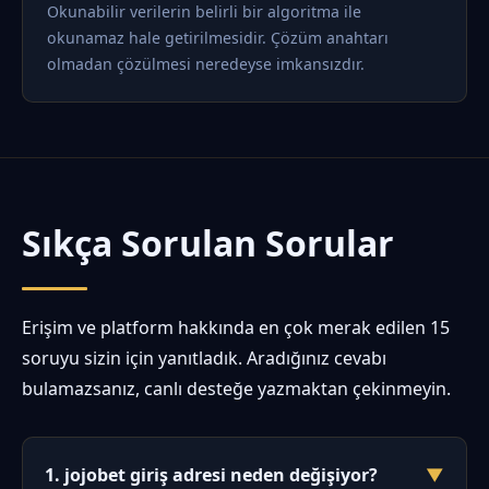
Okunabilir verilerin belirli bir algoritma ile
okunamaz hale getirilmesidir. Çözüm anahtarı
olmadan çözülmesi neredeyse imkansızdır.
Sıkça Sorulan Sorular
Erişim ve platform hakkında en çok merak edilen 15
soruyu sizin için yanıtladık. Aradığınız cevabı
bulamazsanız, canlı desteğe yazmaktan çekinmeyin.
1. jojobet giriş adresi neden değişiyor?
▼