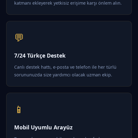
katmanı ekleyerek yetkisiz erişime karşı önlem alın.
💬
7/24 Türkçe Destek
Canlı destek hattı, e-posta ve telefon ile her türlü
sorununuzda size yardımcı olacak uzman ekip.
📱
Mobil Uyumlu Arayüz