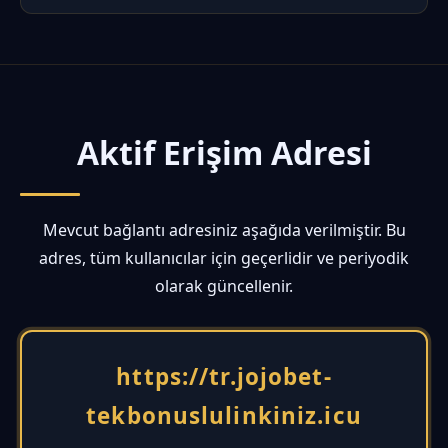
Aktif Erişim Adresi
Mevcut bağlantı adresiniz aşağıda verilmiştir. Bu
adres, tüm kullanıcılar için geçerlidir ve periyodik
olarak güncellenir.
https://tr.jojobet-
tekbonuslulinkiniz.icu