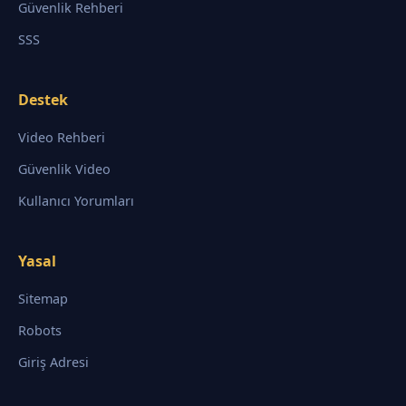
Güvenlik Rehberi
SSS
Destek
Video Rehberi
Güvenlik Video
Kullanıcı Yorumları
Yasal
Sitemap
Robots
Giriş Adresi