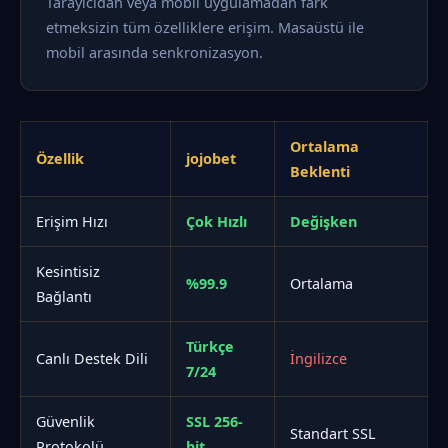
Tarayıcıdan veya mobil uygulamadan fark
etmeksizin tüm özelliklere erişim. Masaüstü ile
mobil arasında senkronizasyon.
Ortalama
Özellik
jojobet
Beklenti
Erişim Hızı
Çok Hızlı
Değişken
Kesintisiz
%99.9
Ortalama
Bağlantı
Türkçe
Canlı Destek Dili
İngilizce
7/24
Güvenlik
SSL 256-
Standart SSL
Protokolü
bit