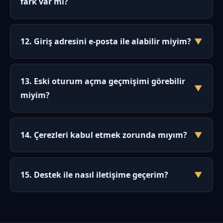
fark var mı?
en hızlı ve en stabil yoldur.
Temel özellikler aynıdır. Uygulama, anında
bildirimler ve daha hızlı erişim sunar. Tarayıcı
12. Giriş adresini e-posta ile alabilir miyim?
▼
versiyonu ise herhangi bir kurulum gerektirmez. İkisi
arasında veri senkronizasyonu sorunsuz çalışır.
Evet, giriş adresini e-posta bültenine abone olarak
düzenli olarak alabilirsiniz. Ayrıca adres değişikliği
13. Eski oturum açma geçmişimi görebilir
▼
olduğunda otomatik bir bildirim gönderilir. Bu
miyim?
özelliği hesap ayarlarınızdan aktifleştirebilirsiniz.
Evet, hesap güvenliği bölümünde son 10 oturum
açma girişinizi görüntüleyebilirsiniz. Burada tarih,
14. Çerezleri kabul etmek zorunda mıyım?
▼
saat ve IP adresi bilgileri yer alır. Şüpheli bir giriş fark
ederseniz, şifrenizi hemen değiştirin.
Zorunlu çerezler, platformun temel işlevleri için
gereklidir. Tercih ve istatistik çerezlerini ise
15. Destek ile nasıl iletişime geçerim?
▼
ayarlardan yönetebilirsiniz. Ancak bazı özellikler,
çerezler devre dışı bırakıldığında tam çalışmayabilir.
Sayfadaki canlı destek penceresinden anında mesaj
Örneğin, hatırlama özelliği.
gönderebilirsiniz. Ayrıca e-posta destek hattına
[email protected] adresinden ulaşabilirsiniz.