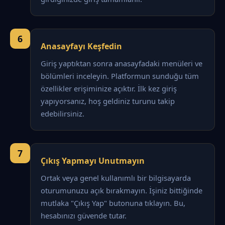
6
Anasayfayı Keşfedin
Giriş yaptıktan sonra anasayfadaki menüleri ve
bölümleri inceleyin. Platformun sunduğu tüm
özellikler erişiminize açıktır. İlk kez giriş
yapıyorsanız, hoş geldiniz turunu takip
edebilirsiniz.
7
Çıkış Yapmayı Unutmayın
Ortak veya genel kullanımlı bir bilgisayarda
oturumunuzu açık bırakmayın. İşiniz bittiğinde
mutlaka "Çıkış Yap" butonuna tıklayın. Bu,
hesabınızı güvende tutar.