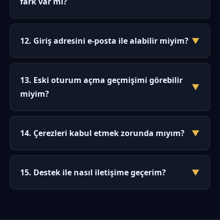
fark var mı?
en hızlı ve en stabil yoldur.
Temel özellikler aynıdır. Uygulama, anında
bildirimler ve daha hızlı erişim sunar. Tarayıcı
12. Giriş adresini e-posta ile alabilir miyim?
▼
versiyonu ise herhangi bir kurulum gerektirmez. İkisi
arasında veri senkronizasyonu sorunsuz çalışır.
Evet, giriş adresini e-posta bültenine abone olarak
düzenli olarak alabilirsiniz. Ayrıca adres değişikliği
13. Eski oturum açma geçmişimi görebilir
▼
olduğunda otomatik bir bildirim gönderilir. Bu
miyim?
özelliği hesap ayarlarınızdan aktifleştirebilirsiniz.
Evet, hesap güvenliği bölümünde son 10 oturum
açma girişinizi görüntüleyebilirsiniz. Burada tarih,
14. Çerezleri kabul etmek zorunda mıyım?
▼
saat ve IP adresi bilgileri yer alır. Şüpheli bir giriş fark
ederseniz, şifrenizi hemen değiştirin.
Zorunlu çerezler, platformun temel işlevleri için
gereklidir. Tercih ve istatistik çerezlerini ise
15. Destek ile nasıl iletişime geçerim?
▼
ayarlardan yönetebilirsiniz. Ancak bazı özellikler,
çerezler devre dışı bırakıldığında tam çalışmayabilir.
Sayfadaki canlı destek penceresinden anında mesaj
Örneğin, hatırlama özelliği.
gönderebilirsiniz. Ayrıca e-posta destek hattına
[email protected] adresinden ulaşabilirsiniz.