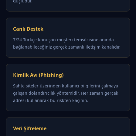
güçlüdür.
Canlı Destek
7/24 Türkçe konuşan müşteri temsilcisine anında
bağlanabileceğiniz gerçek zamanlı iletişim kanalıdır.
Kimlik Avı (Phishing)
Sahte siteler üzerinden kullanıcı bilgilerini çalmaya
çalışan dolandırıcılık yöntemidir. Her zaman gerçek
adresi kullanarak bu riskten kaçının.
Veri Şifreleme