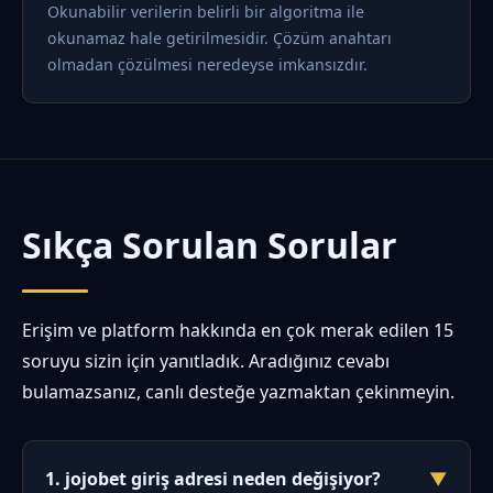
Okunabilir verilerin belirli bir algoritma ile
okunamaz hale getirilmesidir. Çözüm anahtarı
olmadan çözülmesi neredeyse imkansızdır.
Sıkça Sorulan Sorular
Erişim ve platform hakkında en çok merak edilen 15
soruyu sizin için yanıtladık. Aradığınız cevabı
bulamazsanız, canlı desteğe yazmaktan çekinmeyin.
1. jojobet giriş adresi neden değişiyor?
▼