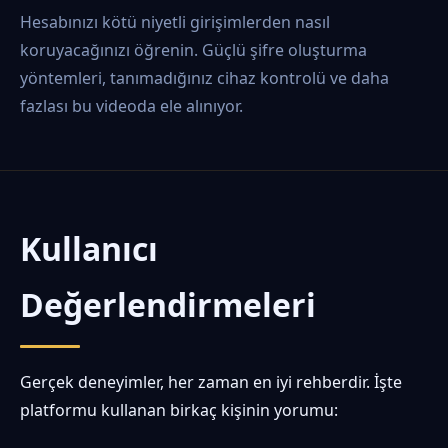
Hesabınızı kötü niyetli girişimlerden nasıl
koruyacağınızı öğrenin. Güçlü şifre oluşturma
yöntemleri, tanımadığınız cihaz kontrolü ve daha
fazlası bu videoda ele alınıyor.
Kullanıcı
Değerlendirmeleri
Gerçek deneyimler, her zaman en iyi rehberdir. İşte
platformu kullanan birkaç kişinin yorumu: