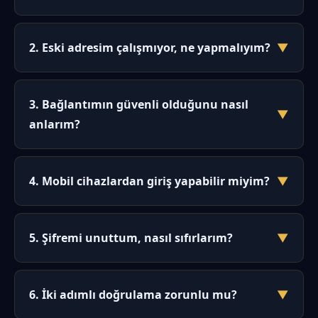
İnternet servis sağlayıcıları bazı platformlara
otomatik erişim engellemeleri uygulayabiliyor. Bu
2. Eski adresim çalışmıyor, ne yapmalıyım?
▼
engellemelerden etkilenmemek ve kullanıcıların
kesintisiz hizmet almasını sağlamak için erişim
Eski bir adres büyük olasılıkla devre dışı bırakılmıştır.
adresleri belirli aralıklarla yenilenir. Yenilenen
Yapmanız gereken tek şey, bu sayfada belirtilen
3. Bağlantımın güvenli olduğunu nasıl
adresler, mevcut olan en güncel bağlantıdır.
▼
güncel adresi kullanmak. Site ziyaretçilerini otomatik
anlarım?
olarak yeni adrese yönlendirir, ancak tarayıcınızda
eski sayfa önbelleğe alınmış olabilir.
Tarayıcınızın adres çubuğunda kilit simgesini arayın
ve adresin "https://" ile başladığından emin olun.
4. Mobil cihazlardan giriş yapabilir miyim?
▼
Ayrıca sayfanın en alt kısmında DMCA koruma
rozetini görebilirsiniz. Bu göstergeler, bağlantının
Evet, platform mobil uyumlu bir arayüze sahiptir.
şifrelendiğini ve doğrulandığını işaret eder.
Tarayıcınızdan giriş yapabilir veya mobil uygulamayı
5. Şifremi unuttum, nasıl sıfırlarım?
▼
kullanabilirsiniz. 1080p ve üzeri çözünürlüğe sahip
ekranlar için optimize edilmiş tasarım, tüm işlemleri
Giriş ekranındaki "Şifremi Unuttum" bağlantısına
kolaylaştırır.
tıklayın. Kayıtlı e-posta adresinize bir sıfırlama
6. İki adımlı doğrulama zorunlu mu?
▼
bağlantısı gönderilecektir. Bağlantıya tıklayarak yeni