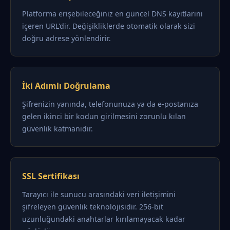
Platforma erişebileceğiniz en güncel DNS kayıtlarını
içeren URL'dir. Değişikliklerde otomatik olarak sizi
doğru adrese yönlendirir.
İki Adımlı Doğrulama
Şifrenizin yanında, telefonunuza ya da e-postanıza
gelen ikinci bir kodun girilmesini zorunlu kılan
güvenlik katmanıdır.
SSL Sertifikası
Tarayıcı ile sunucu arasındaki veri iletişimini
şifreleyen güvenlik teknolojisidir. 256-bit
uzunluğundaki anahtarlar kırılamayacak kadar