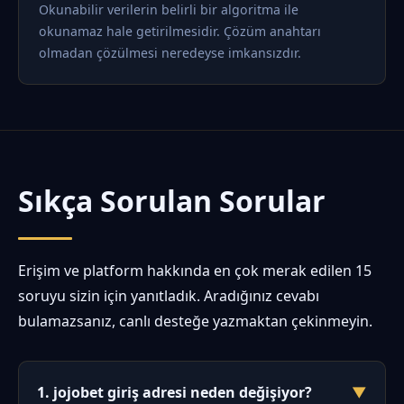
Okunabilir verilerin belirli bir algoritma ile
okunamaz hale getirilmesidir. Çözüm anahtarı
olmadan çözülmesi neredeyse imkansızdır.
Sıkça Sorulan Sorular
Erişim ve platform hakkında en çok merak edilen 15
soruyu sizin için yanıtladık. Aradığınız cevabı
bulamazsanız, canlı desteğe yazmaktan çekinmeyin.
1. jojobet giriş adresi neden değişiyor?
▼