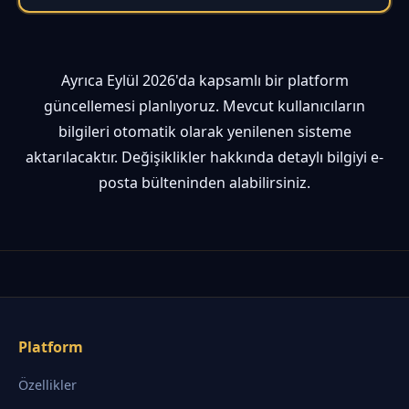
Ayrıca Eylül 2026'da kapsamlı bir platform
güncellemesi planlıyoruz. Mevcut kullanıcıların
bilgileri otomatik olarak yenilenen sisteme
aktarılacaktır. Değişiklikler hakkında detaylı bilgiyi e-
posta bülteninden alabilirsiniz.
Platform
Özellikler