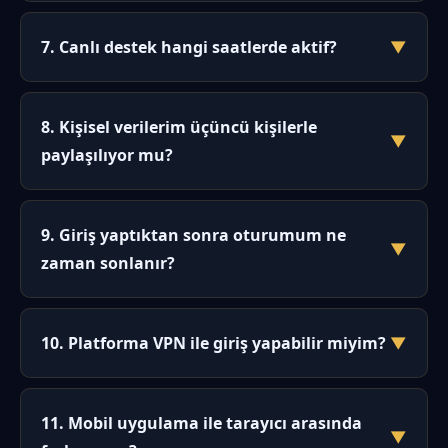
şifrenizi belirleyebilirsiniz. İşlem genellikle 2-3 dakika
Zorunlu değildir, ancak hesabınızı korumak için
sürer.
şiddetle tavsiye edilir. Özellikle farklı cihazlardan giriş
7. Canlı destek hangi saatlerde aktif?
▼
yapıyorsanız, bu katman hesabınıza yetkisiz erişimi
büyük ölçüde engeller. Ayarlar menüsünden anında
Canlı destek 7/24 kesintisiz hizmet verir. Uzman
aktifleştirebilirsiniz.
Türkçe ekip; sabah 03:00'te, öğle 12:00'de veya gece
8. Kişisel verilerim üçüncü kişilerle
▼
yarısı fark etmeksizin tüm sorularınızı yanıtlar.
paylaşılıyor mu?
Ortalama ilk yanıt süresi 45 saniyedir.
Hayır. Kişisel verileriniz, KVKK kapsamında korunur
ve üçüncü taraflarla asla paylaşılmaz. Tüm veriler
9. Giriş yaptıktan sonra oturumum ne
▼
256-bit SSL şifreleme ile saklanır. Adresiniz, e-
zaman sonlanır?
postanız gibi bilgiler yalnızca kimlik doğrulama ve
güvenlik amacıyla kullanılır.
Oturumunuz 30 dakika boyunca hareketsiz
kaldığında otomatik olarak sonlanır. Bu, hesabınızı
10. Platforma VPN ile giriş yapabilir miyim?
▼
korumak için alınan standart bir önlemdir. Ayrıca
farklı bir IP adresinden giriş yapıldığını tespit
Evet, VPN kullanımı platform tarafından
edersek sizi bilgilendiririz.
engellenmez. Ancak hızınız düşebilir. Gecikme süresi
11. Mobil uygulama ile tarayıcı arasında
▼
30-50 ms artabilir. Giriş adresini kullanmak genellikle