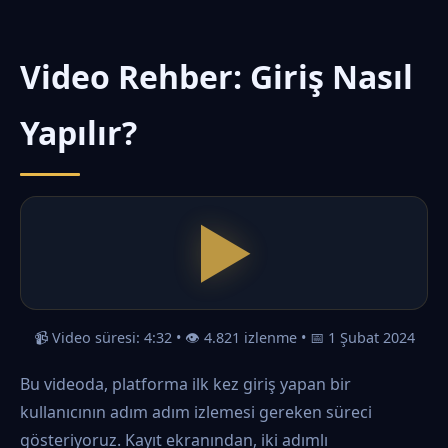
Ortalama e-posta yanıt süresi 2 saat içindedir.
Haftanın her günü, günün her saati aktifiz.
Video Rehber: Giriş Nasıl
Yapılır?
📹 Video süresi: 4:32 • 👁️ 4.821 izlenme • 📅 1 Şubat 2024
Bu videoda, platforma ilk kez giriş yapan bir
kullanıcının adım adım izlemesi gereken süreci
gösteriyoruz. Kayıt ekranından, iki adımlı