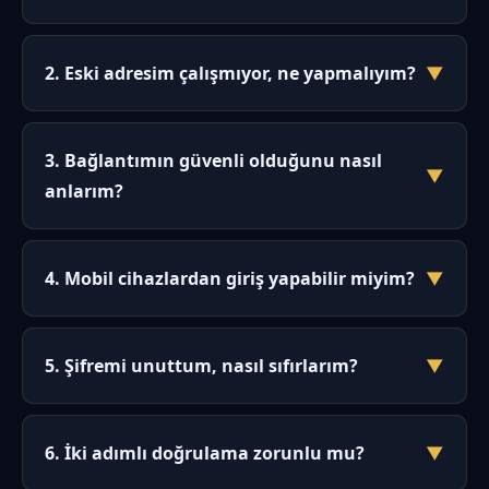
İnternet servis sağlayıcıları bazı platformlara
otomatik erişim engellemeleri uygulayabiliyor. Bu
2. Eski adresim çalışmıyor, ne yapmalıyım?
▼
engellemelerden etkilenmemek ve kullanıcıların
kesintisiz hizmet almasını sağlamak için erişim
Eski bir adres büyük olasılıkla devre dışı bırakılmıştır.
adresleri belirli aralıklarla yenilenir. Yenilenen
Yapmanız gereken tek şey, bu sayfada belirtilen
3. Bağlantımın güvenli olduğunu nasıl
adresler, mevcut olan en güncel bağlantıdır.
▼
güncel adresi kullanmak. Site ziyaretçilerini otomatik
anlarım?
olarak yeni adrese yönlendirir, ancak tarayıcınızda
eski sayfa önbelleğe alınmış olabilir.
Tarayıcınızın adres çubuğunda kilit simgesini arayın
ve adresin "https://" ile başladığından emin olun.
4. Mobil cihazlardan giriş yapabilir miyim?
▼
Ayrıca sayfanın en alt kısmında DMCA koruma
rozetini görebilirsiniz. Bu göstergeler, bağlantının
Evet, platform mobil uyumlu bir arayüze sahiptir.
şifrelendiğini ve doğrulandığını işaret eder.
Tarayıcınızdan giriş yapabilir veya mobil uygulamayı
5. Şifremi unuttum, nasıl sıfırlarım?
▼
kullanabilirsiniz. 1080p ve üzeri çözünürlüğe sahip
ekranlar için optimize edilmiş tasarım, tüm işlemleri
Giriş ekranındaki "Şifremi Unuttum" bağlantısına
kolaylaştırır.
tıklayın. Kayıtlı e-posta adresinize bir sıfırlama
6. İki adımlı doğrulama zorunlu mu?
▼
bağlantısı gönderilecektir. Bağlantıya tıklayarak yeni