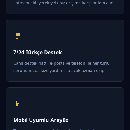
katmanı ekleyerek yetkisiz erişime karşı önlem alın.
💬
7/24 Türkçe Destek
Canlı destek hattı, e-posta ve telefon ile her türlü
sorununuzda size yardımcı olacak uzman ekip.
📱
Mobil Uyumlu Arayüz