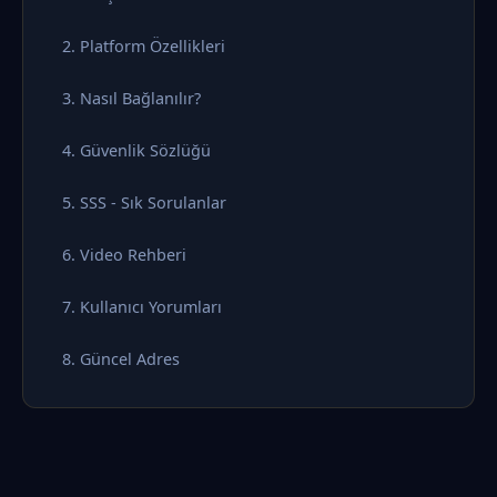
2. Platform Özellikleri
3. Nasıl Bağlanılır?
4. Güvenlik Sözlüğü
5. SSS - Sık Sorulanlar
6. Video Rehberi
7. Kullanıcı Yorumları
8. Güncel Adres