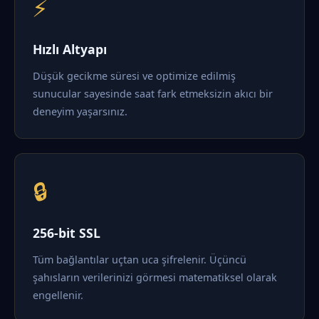
⚡
Hızlı Altyapı
Düşük gecikme süresi ve optimize edilmiş
sunucular sayesinde saat fark etmeksizin akıcı bir
deneyim yaşarsınız.
🔒
256-bit SSL
Tüm bağlantılar uçtan uca şifrelenir. Üçüncü
şahısların verilerinizi görmesi matematiksel olarak
engellenir.