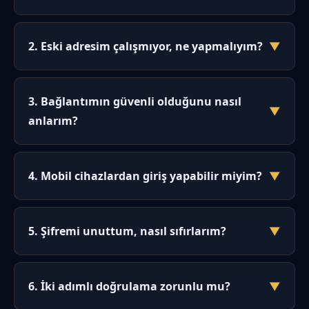
İnternet servis sağlayıcıları bazı platformlara
otomatik erişim engellemeleri uygulayabiliyor. Bu
2. Eski adresim çalışmıyor, ne yapmalıyım?
▼
engellemelerden etkilenmemek ve kullanıcıların
kesintisiz hizmet almasını sağlamak için erişim
Eski bir adres büyük olasılıkla devre dışı bırakılmıştır.
adresleri belirli aralıklarla yenilenir. Yenilenen
Yapmanız gereken tek şey, bu sayfada belirtilen
3. Bağlantımın güvenli olduğunu nasıl
adresler, mevcut olan en güncel bağlantıdır.
▼
güncel adresi kullanmak. Site ziyaretçilerini otomatik
anlarım?
olarak yeni adrese yönlendirir, ancak tarayıcınızda
eski sayfa önbelleğe alınmış olabilir.
Tarayıcınızın adres çubuğunda kilit simgesini arayın
ve adresin "https://" ile başladığından emin olun.
4. Mobil cihazlardan giriş yapabilir miyim?
▼
Ayrıca sayfanın en alt kısmında DMCA koruma
rozetini görebilirsiniz. Bu göstergeler, bağlantının
Evet, platform mobil uyumlu bir arayüze sahiptir.
şifrelendiğini ve doğrulandığını işaret eder.
Tarayıcınızdan giriş yapabilir veya mobil uygulamayı
5. Şifremi unuttum, nasıl sıfırlarım?
▼
kullanabilirsiniz. 1080p ve üzeri çözünürlüğe sahip
ekranlar için optimize edilmiş tasarım, tüm işlemleri
Giriş ekranındaki "Şifremi Unuttum" bağlantısına
kolaylaştırır.
tıklayın. Kayıtlı e-posta adresinize bir sıfırlama
6. İki adımlı doğrulama zorunlu mu?
▼
bağlantısı gönderilecektir. Bağlantıya tıklayarak yeni