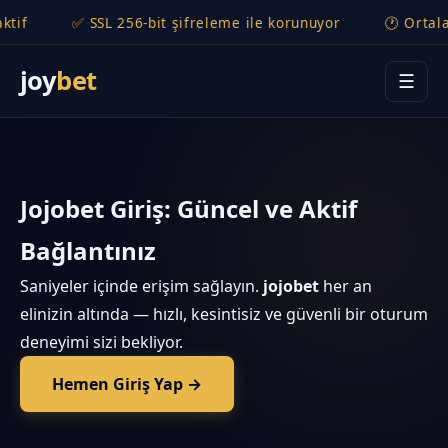
✅ SSL 256-bit şifreleme ile korunuyor
🕐 Ortalama e
joy
bet
☰
Jojobet Giriş: Güncel ve Aktif
Bağlantınız
Saniyeler içinde erişim sağlayın.
jojobet
her an
elinizin altında — hızlı, kesintisiz ve güvenli bir oturum
deneyimi sizi bekliyor.
Hemen Giriş Yap →