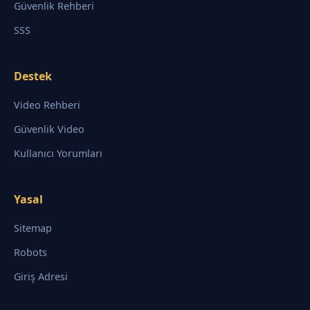
Güvenlik Rehberi
SSS
Destek
Video Rehberi
Güvenlik Video
Kullanıcı Yorumları
Yasal
Sitemap
Robots
Giriş Adresi