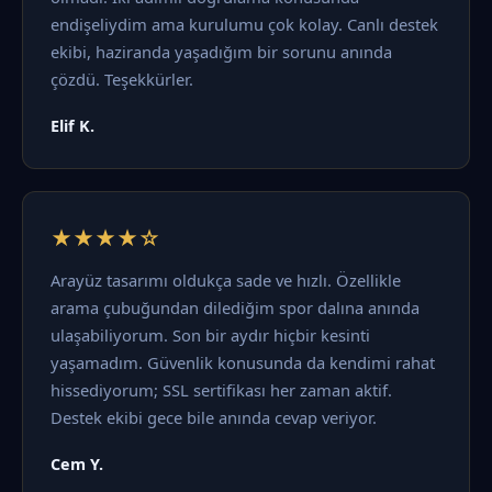
endişeliydim ama kurulumu çok kolay. Canlı destek
ekibi, haziranda yaşadığım bir sorunu anında
çözdü. Teşekkürler.
Elif K.
★★★★☆
Arayüz tasarımı oldukça sade ve hızlı. Özellikle
arama çubuğundan dilediğim spor dalına anında
ulaşabiliyorum. Son bir aydır hiçbir kesinti
yaşamadım. Güvenlik konusunda da kendimi rahat
hissediyorum; SSL sertifikası her zaman aktif.
Destek ekibi gece bile anında cevap veriyor.
Cem Y.