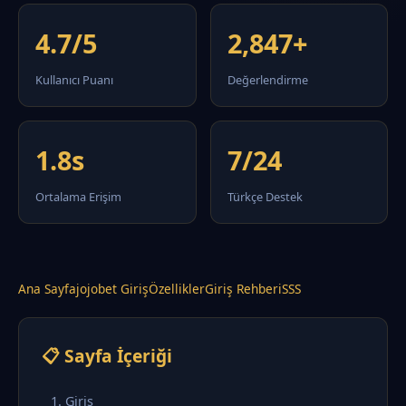
4.7/5
2,847+
Kullanıcı Puanı
Değerlendirme
1.8s
7/24
Ortalama Erişim
Türkçe Destek
Ana Sayfa
jojobet Giriş
Özellikler
Giriş Rehberi
SSS
📋 Sayfa İçeriği
1. Giriş