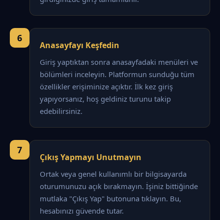
6
Anasayfayı Keşfedin
Giriş yaptıktan sonra anasayfadaki menüleri ve
bölümleri inceleyin. Platformun sunduğu tüm
özellikler erişiminize açıktır. İlk kez giriş
yapıyorsanız, hoş geldiniz turunu takip
edebilirsiniz.
7
Çıkış Yapmayı Unutmayın
Ortak veya genel kullanımlı bir bilgisayarda
oturumunuzu açık bırakmayın. İşiniz bittiğinde
mutlaka "Çıkış Yap" butonuna tıklayın. Bu,
hesabınızı güvende tutar.