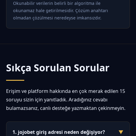
Okunabilir verilerin belirli bir algoritma ile
okunamaz hale getirilmesidir. Çözüm anahtarı
olmadan çözülmesi neredeyse imkansızdır.
Sıkça Sorulan Sorular
Erişim ve platform hakkında en çok merak edilen 15
soruyu sizin için yanıtladık. Aradığınız cevabı
bulamazsanız, canlı desteğe yazmaktan çekinmeyin.
1. jojobet giriş adresi neden değişiyor?
▼