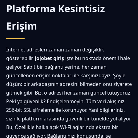
Platforma Kesintisiz
Erişim
İnternet adresleri zaman zaman değişiklik
gösterebilir.
jojobet giriş
işte bu noktada önemli hale
geliyor. Sabit bir bağlantı yerine, her zaman
güncellenen erişim noktaları ile karşınızdayız. Şöyle
düşün: bir arkadaşının adresini bilmeden onu ziyarete
gitmek gibi. Biz, o adresi her zaman güncel tutuyoruz.
Peki ya güvenlik? Endişelenmeyin. Tüm veri akışınız
256-bit SSL şifreleme ile korunuyor. Yani bilgileriniz,
sizinle platform arasında güvenli bir tünelde yol alıyor.
Bu, Özellikle halka açık Wi-Fi ağlarında ekstra bir
güvence sağlıyor. Bağlantı hızı konusunda ise