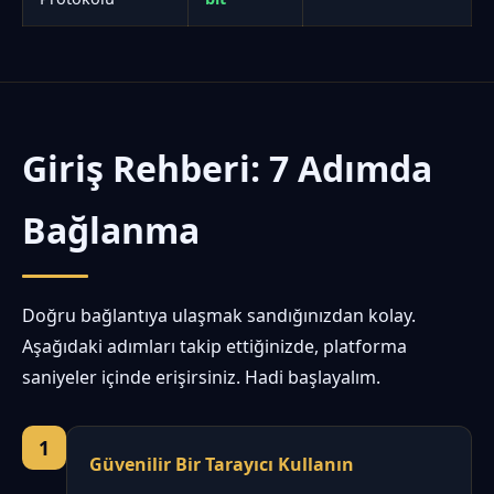
Giriş Rehberi: 7 Adımda
Bağlanma
Doğru bağlantıya ulaşmak sandığınızdan kolay.
Aşağıdaki adımları takip ettiğinizde, platforma
saniyeler içinde erişirsiniz. Hadi başlayalım.
1
Güvenilir Bir Tarayıcı Kullanın