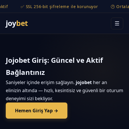
✅ SSL 256-bit şifreleme ile korunuyor
🕐 Ortalama e
joy
bet
☰
Jojobet Giriş: Güncel ve Aktif
Bağlantınız
Saniyeler içinde erişim sağlayın.
jojobet
her an
elinizin altında — hızlı, kesintisiz ve güvenli bir oturum
deneyimi sizi bekliyor.
Hemen Giriş Yap →