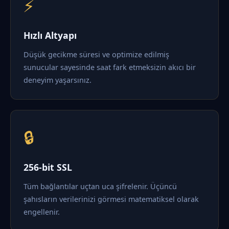
⚡
Hızlı Altyapı
Düşük gecikme süresi ve optimize edilmiş
sunucular sayesinde saat fark etmeksizin akıcı bir
deneyim yaşarsınız.
🔒
256-bit SSL
Tüm bağlantılar uçtan uca şifrelenir. Üçüncü
şahısların verilerinizi görmesi matematiksel olarak
engellenir.