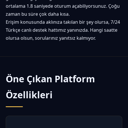
ortalama 1.8 saniyede oturum açabiliyorsunuz. Çoğu
zaman bu süre çok daha kısa.
Erişim konusunda aklınıza takılan bir şey olursa, 7/24
Türkçe canlı destek hattımız yanınızda. Hangi saatte
olursa olsun, sorularınız yanıtsız kalmıyor.
Öne Çıkan Platform
Özellikleri