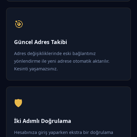
🎯
Güncel Adres Takibi
Adres değişikliklerinde eski bağlantınız
yönlendirme ile yeni adrese otomatik aktarılır.
Kesinti yaşamazsınız.
🛡️
İki Adımlı Doğrulama
Hesabınıza giriş yaparken ekstra bir doğrulama