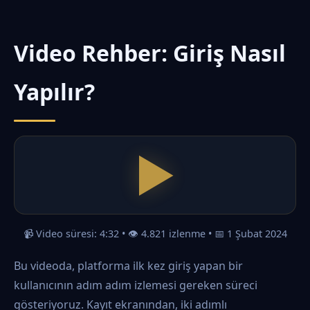
Ortalama e-posta yanıt süresi 2 saat içindedir.
Haftanın her günü, günün her saati aktifiz.
Video Rehber: Giriş Nasıl
Yapılır?
📹 Video süresi: 4:32 • 👁️ 4.821 izlenme • 📅 1 Şubat 2024
Bu videoda, platforma ilk kez giriş yapan bir
kullanıcının adım adım izlemesi gereken süreci
gösteriyoruz. Kayıt ekranından, iki adımlı