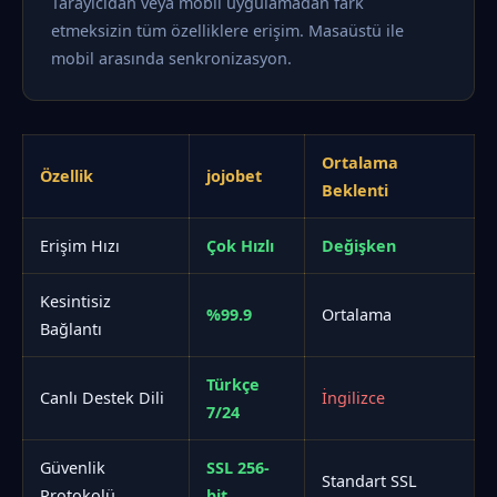
Tarayıcıdan veya mobil uygulamadan fark
etmeksizin tüm özelliklere erişim. Masaüstü ile
mobil arasında senkronizasyon.
Ortalama
Özellik
jojobet
Beklenti
Erişim Hızı
Çok Hızlı
Değişken
Kesintisiz
%99.9
Ortalama
Bağlantı
Türkçe
Canlı Destek Dili
İngilizce
7/24
Güvenlik
SSL 256-
Standart SSL
Protokolü
bit