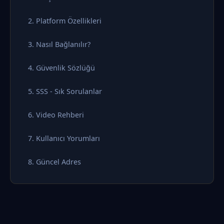
2. Platform Özellikleri
3. Nasıl Bağlanılır?
4. Güvenlik Sözlüğü
5. SSS - Sık Sorulanlar
6. Video Rehberi
7. Kullanıcı Yorumları
8. Güncel Adres