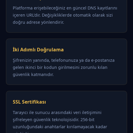
Platforma erişebileceğiniz en güncel DNS kayıtlarını
içeren URL'dir. Değişikliklerde otomatik olarak sizi
doğru adrese yönlendirir.
İki Adımlı Doğrulama
Şifrenizin yanında, telefonunuza ya da e-postanıza
gelen ikinci bir kodun girilmesini zorunlu kılan
güvenlik katmanıdır.
SSL Sertifikası
Tarayıcı ile sunucu arasındaki veri iletişimini
şifreleyen güvenlik teknolojisidir. 256-bit
uzunluğundaki anahtarlar kırılamayacak kadar