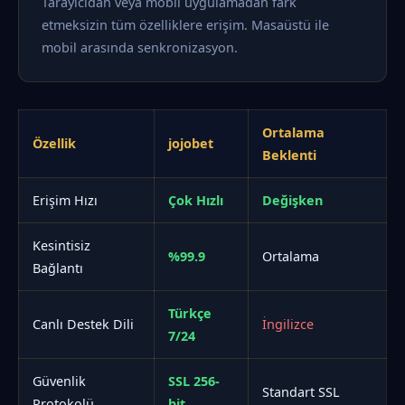
Tarayıcıdan veya mobil uygulamadan fark
etmeksizin tüm özelliklere erişim. Masaüstü ile
mobil arasında senkronizasyon.
Ortalama
Özellik
jojobet
Beklenti
Erişim Hızı
Çok Hızlı
Değişken
Kesintisiz
%99.9
Ortalama
Bağlantı
Türkçe
Canlı Destek Dili
İngilizce
7/24
Güvenlik
SSL 256-
Standart SSL
Protokolü
bit