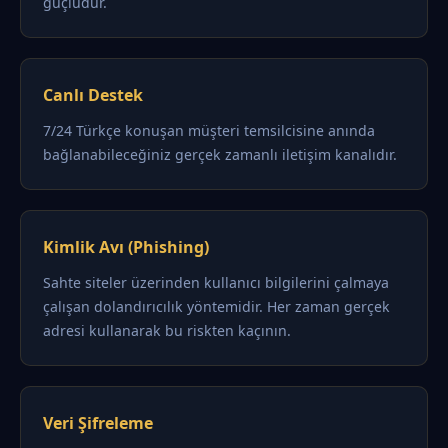
güçlüdür.
Canlı Destek
7/24 Türkçe konuşan müşteri temsilcisine anında
bağlanabileceğiniz gerçek zamanlı iletişim kanalıdır.
Kimlik Avı (Phishing)
Sahte siteler üzerinden kullanıcı bilgilerini çalmaya
çalışan dolandırıcılık yöntemidir. Her zaman gerçek
adresi kullanarak bu riskten kaçının.
Veri Şifreleme