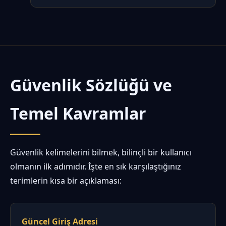
Güvenlik Sözlüğü ve
Temel Kavramlar
Güvenlik kelimelerini bilmek, bilinçli bir kullanıcı
olmanın ilk adımıdır. İşte en sık karşılaştığınız
terimlerin kısa bir açıklaması:
Güncel Giriş Adresi