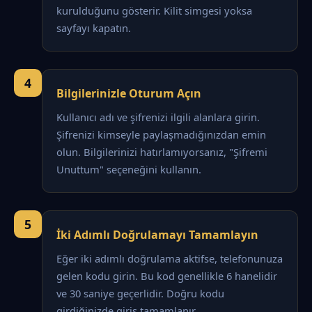
kurulduğunu gösterir. Kilit simgesi yoksa
sayfayı kapatın.
4
Bilgilerinizle Oturum Açın
Kullanıcı adı ve şifrenizi ilgili alanlara girin.
Şifrenizi kimseyle paylaşmadığınızdan emin
olun. Bilgilerinizi hatırlamıyorsanız, "Şifremi
Unuttum" seçeneğini kullanın.
5
İki Adımlı Doğrulamayı Tamamlayın
Eğer iki adımlı doğrulama aktifse, telefonunuza
gelen kodu girin. Bu kod genellikle 6 hanelidir
ve 30 saniye geçerlidir. Doğru kodu
girdiğinizde giriş tamamlanır.