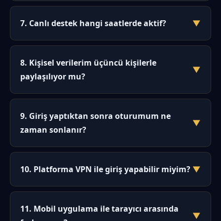
şifrenizi belirleyebilirsiniz. İşlem genellikle 2-3 dakika
Zorunlu değildir, ancak hesabınızı korumak için
sürer.
şiddetle tavsiye edilir. Özellikle farklı cihazlardan giriş
7. Canlı destek hangi saatlerde aktif?
▼
yapıyorsanız, bu katman hesabınıza yetkisiz erişimi
büyük ölçüde engeller. Ayarlar menüsünden anında
Canlı destek 7/24 kesintisiz hizmet verir. Uzman
aktifleştirebilirsiniz.
Türkçe ekip; sabah 03:00'te, öğle 12:00'de veya gece
8. Kişisel verilerim üçüncü kişilerle
▼
yarısı fark etmeksizin tüm sorularınızı yanıtlar.
paylaşılıyor mu?
Ortalama ilk yanıt süresi 45 saniyedir.
Hayır. Kişisel verileriniz, KVKK kapsamında korunur
ve üçüncü taraflarla asla paylaşılmaz. Tüm veriler
9. Giriş yaptıktan sonra oturumum ne
▼
256-bit SSL şifreleme ile saklanır. Adresiniz, e-
zaman sonlanır?
postanız gibi bilgiler yalnızca kimlik doğrulama ve
güvenlik amacıyla kullanılır.
Oturumunuz 30 dakika boyunca hareketsiz
kaldığında otomatik olarak sonlanır. Bu, hesabınızı
10. Platforma VPN ile giriş yapabilir miyim?
▼
korumak için alınan standart bir önlemdir. Ayrıca
farklı bir IP adresinden giriş yapıldığını tespit
Evet, VPN kullanımı platform tarafından
edersek sizi bilgilendiririz.
engellenmez. Ancak hızınız düşebilir. Gecikme süresi
11. Mobil uygulama ile tarayıcı arasında
▼
30-50 ms artabilir. Giriş adresini kullanmak genellikle