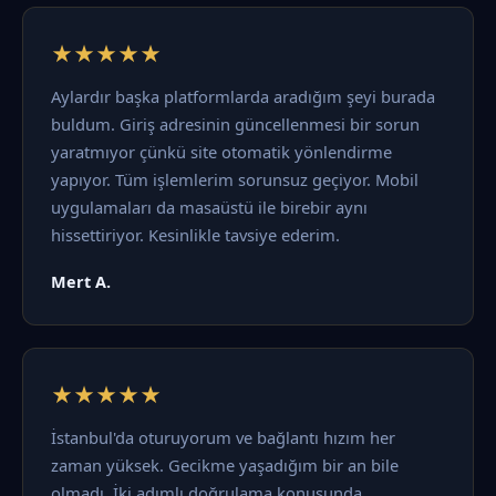
★★★★★
Aylardır başka platformlarda aradığım şeyi burada
buldum. Giriş adresinin güncellenmesi bir sorun
yaratmıyor çünkü site otomatik yönlendirme
yapıyor. Tüm işlemlerim sorunsuz geçiyor. Mobil
uygulamaları da masaüstü ile birebir aynı
hissettiriyor. Kesinlikle tavsiye ederim.
Mert A.
★★★★★
İstanbul'da oturuyorum ve bağlantı hızım her
zaman yüksek. Gecikme yaşadığım bir an bile
olmadı. İki adımlı doğrulama konusunda