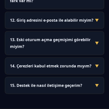
fark var mı?
en hızlı ve en stabil yoldur.
Temel özellikler aynıdır. Uygulama, anında
bildirimler ve daha hızlı erişim sunar. Tarayıcı
12. Giriş adresini e-posta ile alabilir miyim?
▼
versiyonu ise herhangi bir kurulum gerektirmez. İkisi
arasında veri senkronizasyonu sorunsuz çalışır.
Evet, giriş adresini e-posta bültenine abone olarak
düzenli olarak alabilirsiniz. Ayrıca adres değişikliği
13. Eski oturum açma geçmişimi görebilir
▼
olduğunda otomatik bir bildirim gönderilir. Bu
miyim?
özelliği hesap ayarlarınızdan aktifleştirebilirsiniz.
Evet, hesap güvenliği bölümünde son 10 oturum
açma girişinizi görüntüleyebilirsiniz. Burada tarih,
14. Çerezleri kabul etmek zorunda mıyım?
▼
saat ve IP adresi bilgileri yer alır. Şüpheli bir giriş fark
ederseniz, şifrenizi hemen değiştirin.
Zorunlu çerezler, platformun temel işlevleri için
gereklidir. Tercih ve istatistik çerezlerini ise
15. Destek ile nasıl iletişime geçerim?
▼
ayarlardan yönetebilirsiniz. Ancak bazı özellikler,
çerezler devre dışı bırakıldığında tam çalışmayabilir.
Sayfadaki canlı destek penceresinden anında mesaj
Örneğin, hatırlama özelliği.
gönderebilirsiniz. Ayrıca e-posta destek hattına
[email protected] adresinden ulaşabilirsiniz.