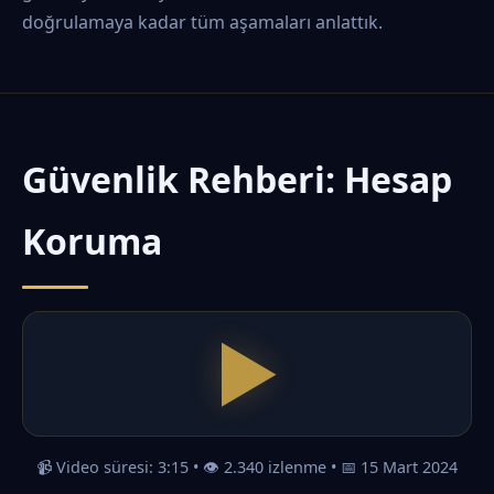
doğrulamaya kadar tüm aşamaları anlattık.
Güvenlik Rehberi: Hesap
Koruma
📹 Video süresi: 3:15 • 👁️ 2.340 izlenme • 📅 15 Mart 2024