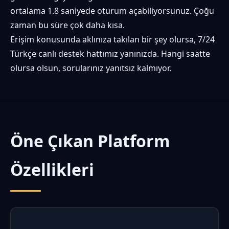
ortalama 1.8 saniyede oturum açabiliyorsunuz. Çoğu
zaman bu süre çok daha kısa.
Erişim konusunda aklınıza takılan bir şey olursa, 7/24
Türkçe canlı destek hattımız yanınızda. Hangi saatte
olursa olsun, sorularınız yanıtsız kalmıyor.
Öne Çıkan Platform
Özellikleri