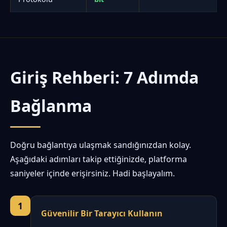
Giriş Rehberi: 7 Adımda
Bağlanma
Doğru bağlantıya ulaşmak sandığınızdan kolay.
Aşağıdaki adımları takip ettiğinizde, platforma
saniyeler içinde erişirsiniz. Hadi başlayalım.
1
Güvenilir Bir Tarayıcı Kullanın