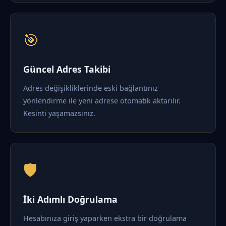
🎯
Güncel Adres Takibi
Adres değişikliklerinde eski bağlantınız
yönlendirme ile yeni adrese otomatik aktarılır.
Kesinti yaşamazsınız.
🛡️
İki Adımlı Doğrulama
Hesabınıza giriş yaparken ekstra bir doğrulama