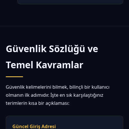
Güvenlik Sözlüğü ve
Temel Kavramlar
Güvenlik kelimelerini bilmek, bilinçli bir kullanıcı
olmanın ilk adımıdır. İşte en sık karşılaştığınız
terimlerin kısa bir açıklaması:
Güncel Giriş Adresi