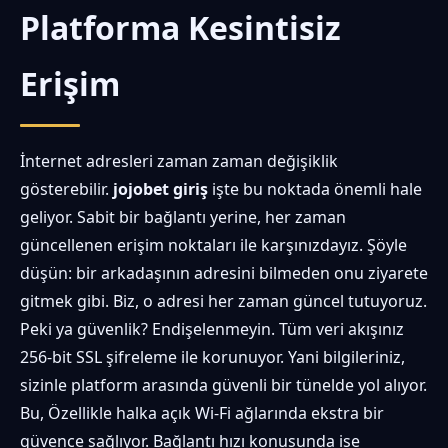
Platforma Kesintisiz
Erişim
İnternet adresleri zaman zaman değişiklik
gösterebilir.
jojobet giriş
işte bu noktada önemli hale
geliyor. Sabit bir bağlantı yerine, her zaman
güncellenen erişim noktaları ile karşınızdayız. Şöyle
düşün: bir arkadaşının adresini bilmeden onu ziyarete
gitmek gibi. Biz, o adresi her zaman güncel tutuyoruz.
Peki ya güvenlik? Endişelenmeyin. Tüm veri akışınız
256-bit SSL şifreleme ile korunuyor. Yani bilgileriniz,
sizinle platform arasında güvenli bir tünelde yol alıyor.
Bu, Özellikle halka açık Wi-Fi ağlarında ekstra bir
güvence sağlıyor. Bağlantı hızı konusunda ise