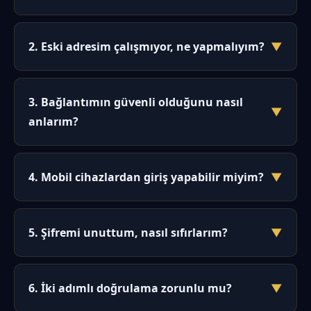
İnternet servis sağlayıcıları bazı platformlara
otomatik erişim engellemeleri uygulayabiliyor. Bu
2. Eski adresim çalışmıyor, ne yapmalıyım?
▼
engellemelerden etkilenmemek ve kullanıcıların
kesintisiz hizmet almasını sağlamak için erişim
Eski bir adres büyük olasılıkla devre dışı bırakılmıştır.
adresleri belirli aralıklarla yenilenir. Yenilenen
Yapmanız gereken tek şey, bu sayfada belirtilen
3. Bağlantımın güvenli olduğunu nasıl
adresler, mevcut olan en güncel bağlantıdır.
▼
güncel adresi kullanmak. Site ziyaretçilerini otomatik
anlarım?
olarak yeni adrese yönlendirir, ancak tarayıcınızda
eski sayfa önbelleğe alınmış olabilir.
Tarayıcınızın adres çubuğunda kilit simgesini arayın
ve adresin "https://" ile başladığından emin olun.
4. Mobil cihazlardan giriş yapabilir miyim?
▼
Ayrıca sayfanın en alt kısmında DMCA koruma
rozetini görebilirsiniz. Bu göstergeler, bağlantının
Evet, platform mobil uyumlu bir arayüze sahiptir.
şifrelendiğini ve doğrulandığını işaret eder.
Tarayıcınızdan giriş yapabilir veya mobil uygulamayı
5. Şifremi unuttum, nasıl sıfırlarım?
▼
kullanabilirsiniz. 1080p ve üzeri çözünürlüğe sahip
ekranlar için optimize edilmiş tasarım, tüm işlemleri
Giriş ekranındaki "Şifremi Unuttum" bağlantısına
kolaylaştırır.
tıklayın. Kayıtlı e-posta adresinize bir sıfırlama
6. İki adımlı doğrulama zorunlu mu?
▼
bağlantısı gönderilecektir. Bağlantıya tıklayarak yeni