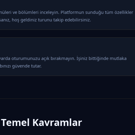
nüleri ve bölümleri inceleyin. Platformun sunduğu tüm özellikler
rsanız, hoş geldiniz turunu takip edebilirsiniz.
ayarda oturumunuzu açık bırakmayın. İşiniz bittiğinde mutlaka
bınızı güvende tutar.
 Temel Kavramlar