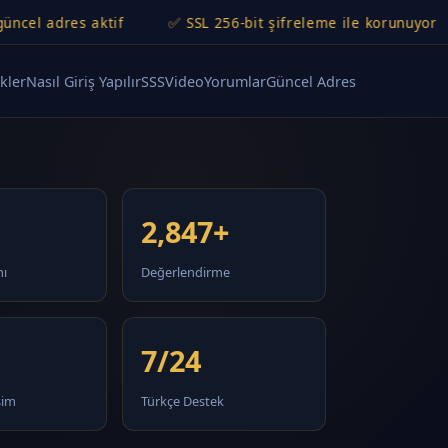
l adres aktif
✅ SSL 256-bit şifreleme ile korunuyor
ikler
Nasıl Giriş Yapılır
SSS
Video
Yorumlar
Güncel Adres
2,847+
nı
Değerlendirme
7/24
şim
Türkçe Destek