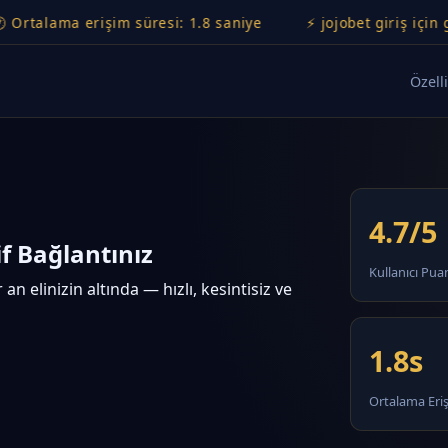
alama erişim süresi: 1.8 saniye
⚡ jojobet giriş için günce
Özell
4.7/5
if Bağlantınız
Kullanıcı Pua
 an elinizin altında — hızlı, kesintisiz ve
1.8s
Ortalama Eri