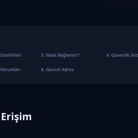
Özellikleri
3. Nasıl Bağlanılır?
4. Güvenlik Sö
ı Yorumları
8. Güncel Adres
 Erişim