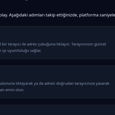
y. Aşağıdaki adımları takip ettiğinizde, platforma saniyeler 
 bir tarayıcı ile adres çubuğuna tıklayın. Tarayıcınızın güncel
en iyi uyumluluğu sağlar.
tonuna tıklayarak ya da adresi doğrudan tarayıcınıza yazarak
dan emin olun.