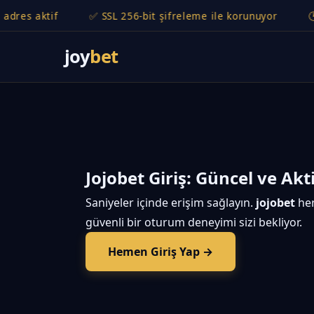
s aktif
✅ SSL 256-bit şifreleme ile korunuyor
🕐 Ort
joy
bet
Jojobet Giriş: Güncel ve Akt
Saniyeler içinde erişim sağlayın.
jojobet
her
güvenli bir oturum deneyimi sizi bekliyor.
Hemen Giriş Yap →