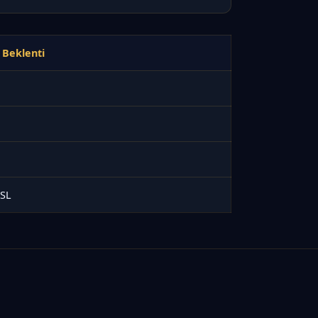
 Beklenti
SSL