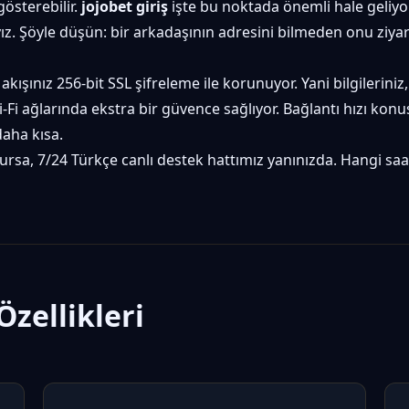
österebilir.
jojobet giriş
işte bu noktada önemli hale geliyor
yız. Şöyle düşün: bir arkadaşının adresini bilmeden onu ziya
ışınız 256-bit SSL şifreleme ile korunuyor. Yani bilgileriniz
 Wi-Fi ağlarında ekstra bir güvence sağlıyor. Bağlantı hızı k
aha kısa.
ursa, 7/24 Türkçe canlı destek hattımız yanınızda. Hangi saat
zellikleri