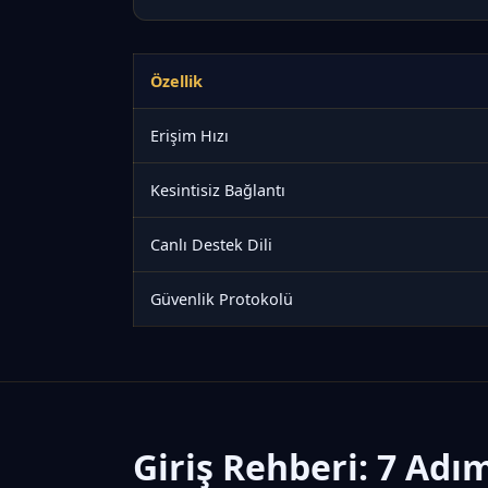
Özellik
Erişim Hızı
Kesintisiz Bağlantı
Canlı Destek Dili
Güvenlik Protokolü
Giriş Rehberi: 7 Ad