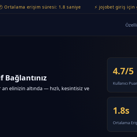
talama erişim süresi: 1.8 saniye
⚡ jojobet giriş için günc
Özell
4.7/5
if Bağlantınız
Kullanıcı Pua
 an elinizin altında — hızlı, kesintisiz ve
1.8s
Ortalama Eri