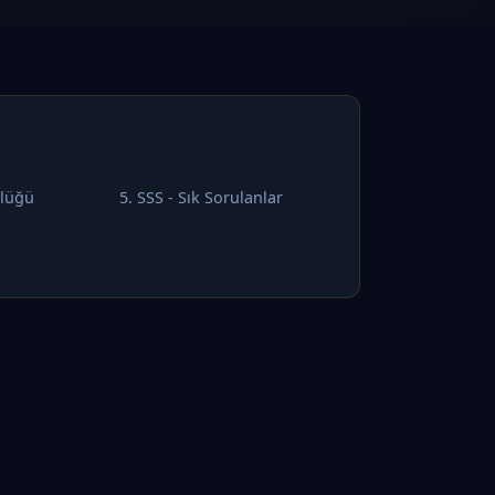
zlüğü
5. SSS - Sık Sorulanlar