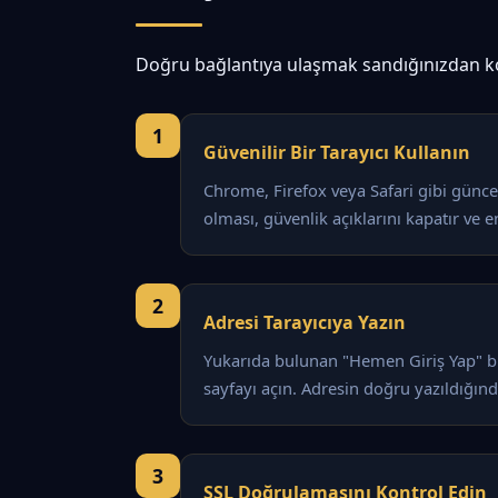
Doğru bağlantıya ulaşmak sandığınızdan kola
1
Güvenilir Bir Tarayıcı Kullanın
Chrome, Firefox veya Safari gibi güncel
olması, güvenlik açıklarını kapatır ve 
2
Adresi Tarayıcıya Yazın
Yukarıda bulunan "Hemen Giriş Yap" bu
sayfayı açın. Adresin doğru yazıldığın
3
SSL Doğrulamasını Kontrol Edin