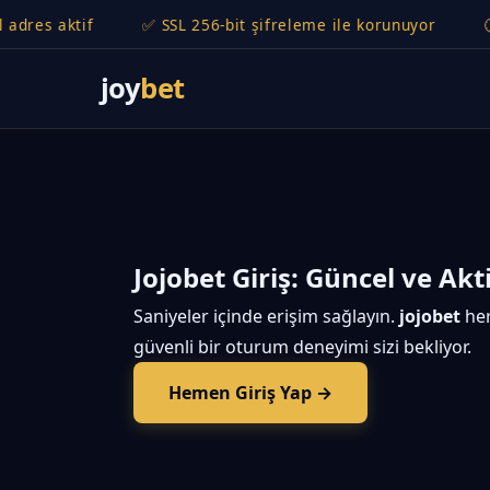
es aktif
✅ SSL 256-bit şifreleme ile korunuyor
🕐 Or
joy
bet
Jojobet Giriş: Güncel ve Akt
Saniyeler içinde erişim sağlayın.
jojobet
her
güvenli bir oturum deneyimi sizi bekliyor.
Hemen Giriş Yap →