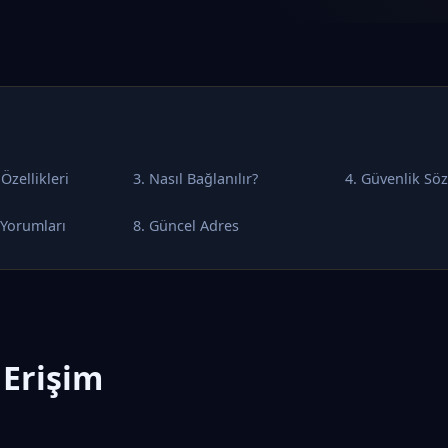
Özellikleri
3. Nasıl Bağlanılır?
4. Güvenlik Sö
ı Yorumları
8. Güncel Adres
 Erişim