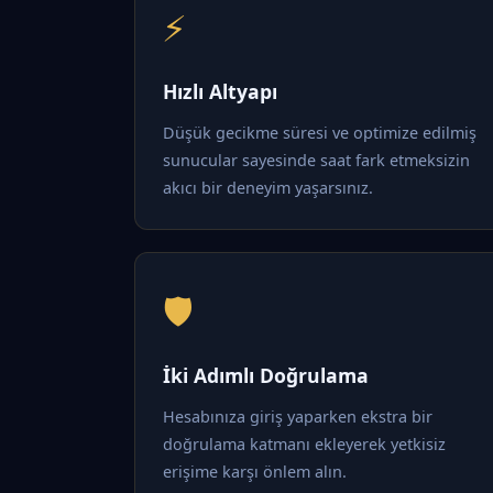
⚡
Hızlı Altyapı
Düşük gecikme süresi ve optimize edilmiş
sunucular sayesinde saat fark etmeksizin
akıcı bir deneyim yaşarsınız.
🛡️
İki Adımlı Doğrulama
Hesabınıza giriş yaparken ekstra bir
doğrulama katmanı ekleyerek yetkisiz
erişime karşı önlem alın.