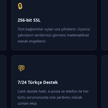
🔒
256-bit SSL
Tüm bağlantılar uçtan uca şifrelenir. Üçüncü
şahısların verilerinizi görmesi matematiksel
olarak engellenir.
💬
7/24 Türkçe Destek
Canlı destek hattı, e-posta ve telefon ile her
türlü sorununuzda size yardımcı olacak
uzman ekip.