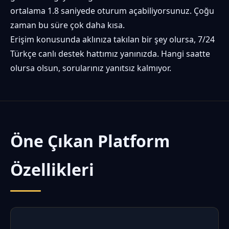
ortalama 1.8 saniyede oturum açabiliyorsunuz. Çoğu
zaman bu süre çok daha kısa.
Erişim konusunda aklınıza takılan bir şey olursa, 7/24
Türkçe canlı destek hattımız yanınızda. Hangi saatte
olursa olsun, sorularınız yanıtsız kalmıyor.
Öne Çıkan Platform
Özellikleri