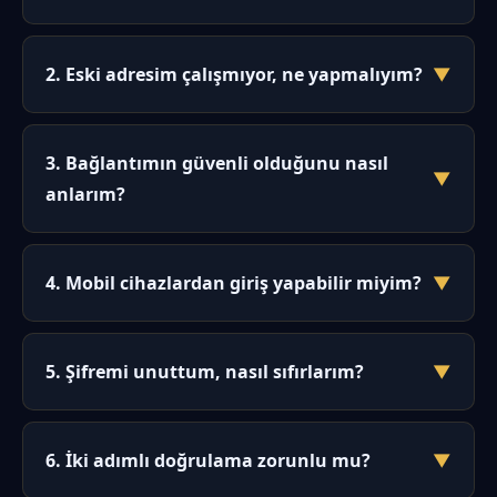
İnternet servis sağlayıcıları bazı platformlara
otomatik erişim engellemeleri uygulayabiliyor. Bu
2. Eski adresim çalışmıyor, ne yapmalıyım?
▼
engellemelerden etkilenmemek ve kullanıcıların
kesintisiz hizmet almasını sağlamak için erişim
Eski bir adres büyük olasılıkla devre dışı bırakılmıştır.
adresleri belirli aralıklarla yenilenir. Yenilenen
Yapmanız gereken tek şey, bu sayfada belirtilen
3. Bağlantımın güvenli olduğunu nasıl
adresler, mevcut olan en güncel bağlantıdır.
▼
güncel adresi kullanmak. Site ziyaretçilerini otomatik
anlarım?
olarak yeni adrese yönlendirir, ancak tarayıcınızda
eski sayfa önbelleğe alınmış olabilir.
Tarayıcınızın adres çubuğunda kilit simgesini arayın
ve adresin "https://" ile başladığından emin olun.
4. Mobil cihazlardan giriş yapabilir miyim?
▼
Ayrıca sayfanın en alt kısmında DMCA koruma
rozetini görebilirsiniz. Bu göstergeler, bağlantının
Evet, platform mobil uyumlu bir arayüze sahiptir.
şifrelendiğini ve doğrulandığını işaret eder.
Tarayıcınızdan giriş yapabilir veya mobil uygulamayı
5. Şifremi unuttum, nasıl sıfırlarım?
▼
kullanabilirsiniz. 1080p ve üzeri çözünürlüğe sahip
ekranlar için optimize edilmiş tasarım, tüm işlemleri
Giriş ekranındaki "Şifremi Unuttum" bağlantısına
kolaylaştırır.
tıklayın. Kayıtlı e-posta adresinize bir sıfırlama
6. İki adımlı doğrulama zorunlu mu?
▼
bağlantısı gönderilecektir. Bağlantıya tıklayarak yeni