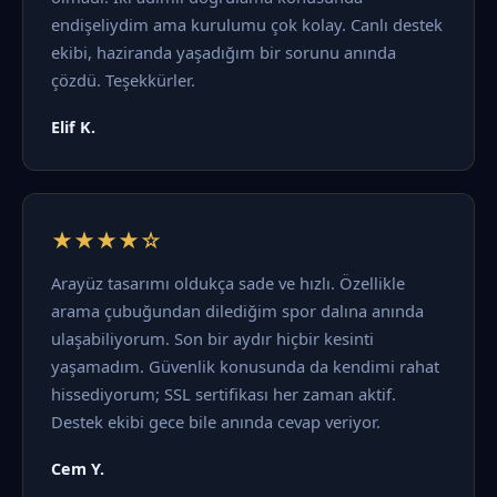
endişeliydim ama kurulumu çok kolay. Canlı destek
ekibi, haziranda yaşadığım bir sorunu anında
çözdü. Teşekkürler.
Elif K.
★★★★☆
Arayüz tasarımı oldukça sade ve hızlı. Özellikle
arama çubuğundan dilediğim spor dalına anında
ulaşabiliyorum. Son bir aydır hiçbir kesinti
yaşamadım. Güvenlik konusunda da kendimi rahat
hissediyorum; SSL sertifikası her zaman aktif.
Destek ekibi gece bile anında cevap veriyor.
Cem Y.