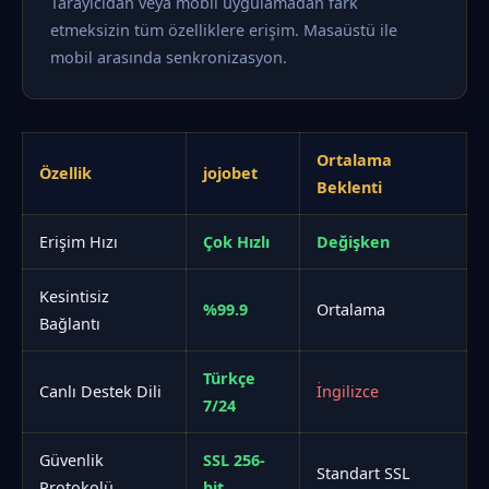
Tarayıcıdan veya mobil uygulamadan fark
etmeksizin tüm özelliklere erişim. Masaüstü ile
mobil arasında senkronizasyon.
Ortalama
Özellik
jojobet
Beklenti
Erişim Hızı
Çok Hızlı
Değişken
Kesintisiz
%99.9
Ortalama
Bağlantı
Türkçe
Canlı Destek Dili
İngilizce
7/24
Güvenlik
SSL 256-
Standart SSL
Protokolü
bit