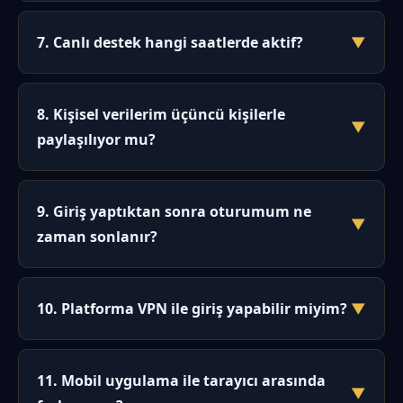
şifrenizi belirleyebilirsiniz. İşlem genellikle 2-3 dakika
Zorunlu değildir, ancak hesabınızı korumak için
sürer.
şiddetle tavsiye edilir. Özellikle farklı cihazlardan giriş
7. Canlı destek hangi saatlerde aktif?
▼
yapıyorsanız, bu katman hesabınıza yetkisiz erişimi
büyük ölçüde engeller. Ayarlar menüsünden anında
Canlı destek 7/24 kesintisiz hizmet verir. Uzman
aktifleştirebilirsiniz.
Türkçe ekip; sabah 03:00'te, öğle 12:00'de veya gece
8. Kişisel verilerim üçüncü kişilerle
▼
yarısı fark etmeksizin tüm sorularınızı yanıtlar.
paylaşılıyor mu?
Ortalama ilk yanıt süresi 45 saniyedir.
Hayır. Kişisel verileriniz, KVKK kapsamında korunur
ve üçüncü taraflarla asla paylaşılmaz. Tüm veriler
9. Giriş yaptıktan sonra oturumum ne
▼
256-bit SSL şifreleme ile saklanır. Adresiniz, e-
zaman sonlanır?
postanız gibi bilgiler yalnızca kimlik doğrulama ve
güvenlik amacıyla kullanılır.
Oturumunuz 30 dakika boyunca hareketsiz
kaldığında otomatik olarak sonlanır. Bu, hesabınızı
10. Platforma VPN ile giriş yapabilir miyim?
▼
korumak için alınan standart bir önlemdir. Ayrıca
farklı bir IP adresinden giriş yapıldığını tespit
Evet, VPN kullanımı platform tarafından
edersek sizi bilgilendiririz.
engellenmez. Ancak hızınız düşebilir. Gecikme süresi
11. Mobil uygulama ile tarayıcı arasında
▼
30-50 ms artabilir. Giriş adresini kullanmak genellikle