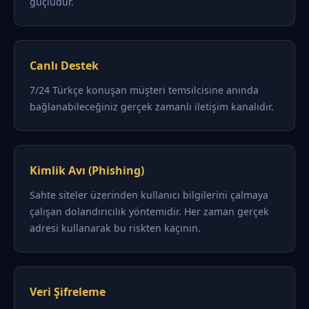
güçlüdür.
Canlı Destek
7/24 Türkçe konuşan müşteri temsilcisine anında
bağlanabileceğiniz gerçek zamanlı iletişim kanalıdır.
Kimlik Avı (Phishing)
Sahte siteler üzerinden kullanıcı bilgilerini çalmaya
çalışan dolandırıcılık yöntemidir. Her zaman gerçek
adresi kullanarak bu riskten kaçının.
Veri Şifreleme