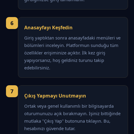
6
Anasayfayı Keşfedin
Giriş yaptıktan sonra anasayfadaki menüleri ve
bölümleri inceleyin. Platformun sunduğu tüm
özellikler erişiminize açıktır. İlk kez giriş
yapıyorsanız, hoş geldiniz turunu takip
edebilirsiniz.
7
Çıkış Yapmayı Unutmayın
Ortak veya genel kullanımlı bir bilgisayarda
oturumunuzu açık bırakmayın. İşiniz bittiğinde
mutlaka "Çıkış Yap" butonuna tıklayın. Bu,
hesabınızı güvende tutar.