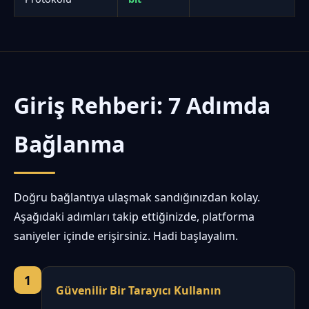
Giriş Rehberi: 7 Adımda
Bağlanma
Doğru bağlantıya ulaşmak sandığınızdan kolay.
Aşağıdaki adımları takip ettiğinizde, platforma
saniyeler içinde erişirsiniz. Hadi başlayalım.
1
Güvenilir Bir Tarayıcı Kullanın