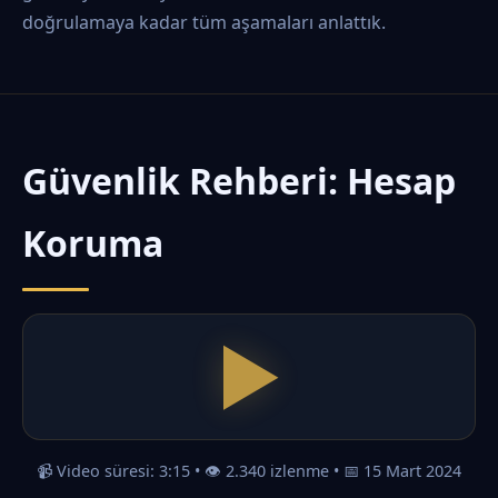
doğrulamaya kadar tüm aşamaları anlattık.
Güvenlik Rehberi: Hesap
Koruma
📹 Video süresi: 3:15 • 👁️ 2.340 izlenme • 📅 15 Mart 2024