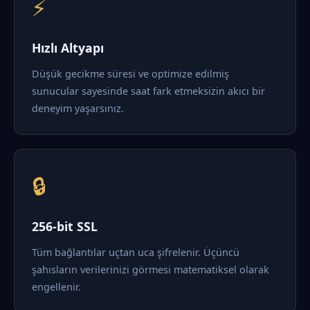
⚡
Hızlı Altyapı
Düşük gecikme süresi ve optimize edilmiş
sunucular sayesinde saat fark etmeksizin akıcı bir
deneyim yaşarsınız.
🔒
256-bit SSL
Tüm bağlantılar uçtan uca şifrelenir. Üçüncü
şahısların verilerinizi görmesi matematiksel olarak
engellenir.