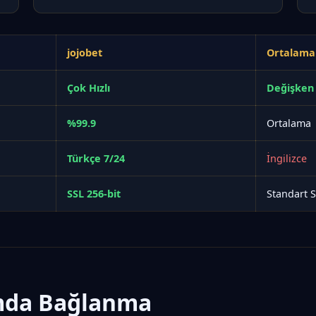
jojobet
Ortalama
Çok Hızlı
Değişken
%99.9
Ortalama
Türkçe 7/24
İngilizce
SSL 256-bit
Standart 
ımda Bağlanma