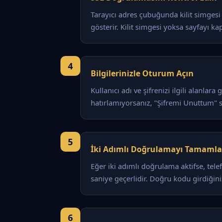
Tarayıcı adres çubuğunda kilit simgesi
gösterir. Kilit simgesi yoksa sayfayı ka
4
Bilgilerinizle Oturum Açın
Kullanıcı adı ve şifrenizi ilgili alanlar
hatırlamıyorsanız, "Şifremi Unuttum" s
5
İki Adımlı Doğrulamayı Tamamla
Eğer iki adımlı doğrulama aktifse, tele
saniye geçerlidir. Doğru kodu girdiğin
6