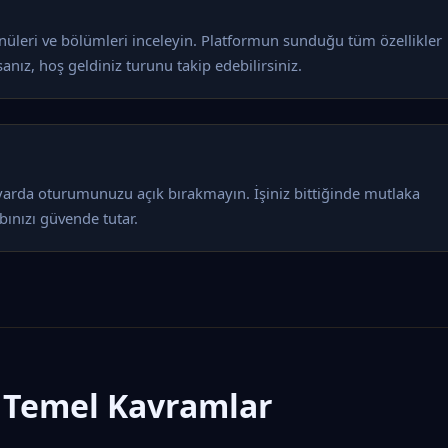
nüleri ve bölümleri inceleyin. Platformun sunduğu tüm özellikler
rsanız, hoş geldiniz turunu takip edebilirsiniz.
ayarda oturumunuzu açık bırakmayın. İşiniz bittiğinde mutlaka
bınızı güvende tutar.
 Temel Kavramlar