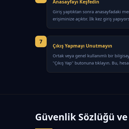
Anasayfayı Keşfedin
Giriş yaptıktan sonra anasayfadaki me
erişiminize açıktır. İlk kez giriş yapıyo
7
Çıkış Yapmayı Unutmayın
Ortak veya genel kullanımlı bir bilgis
"Çıkış Yap" butonuna tıklayın. Bu, hesa
Güvenlik Sözlüğü ve