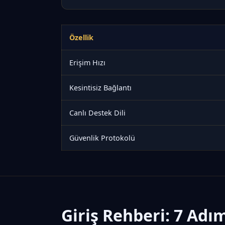
Özellik
Erişim Hızı
Kesintisiz Bağlantı
Canlı Destek Dili
Güvenlik Protokolü
Giriş Rehberi: 7 Ad