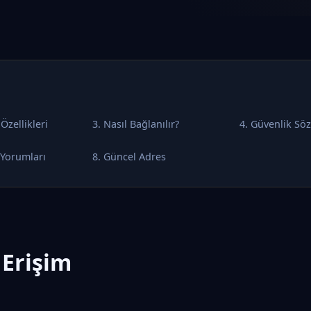
Özellikleri
3. Nasıl Bağlanılır?
4. Güvenlik Sö
ı Yorumları
8. Güncel Adres
 Erişim