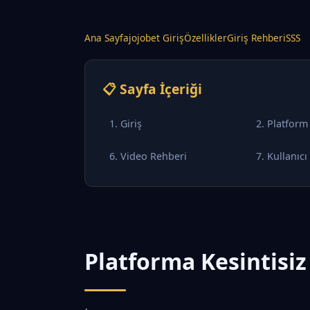
Ana Sayfa
jojobet Giriş
Özellikler
Giriş Rehberi
SSS
📋 Sayfa İçeriği
1. Giriş
2. Platform 
6. Video Rehberi
7. Kullanıc
Platforma Kesintisiz