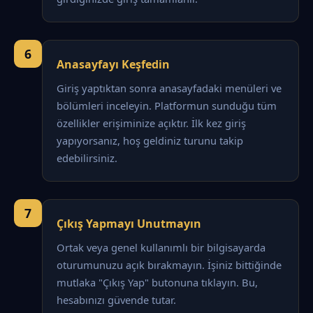
6
Anasayfayı Keşfedin
Giriş yaptıktan sonra anasayfadaki menüleri ve
bölümleri inceleyin. Platformun sunduğu tüm
özellikler erişiminize açıktır. İlk kez giriş
yapıyorsanız, hoş geldiniz turunu takip
edebilirsiniz.
7
Çıkış Yapmayı Unutmayın
Ortak veya genel kullanımlı bir bilgisayarda
oturumunuzu açık bırakmayın. İşiniz bittiğinde
mutlaka "Çıkış Yap" butonuna tıklayın. Bu,
hesabınızı güvende tutar.