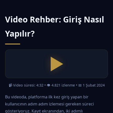
Ortalama e-posta yanıt süresi 2 saat içindedir.
Haftanın her günü, günün her saati aktifiz.
Video Rehber: Giriş Nasıl
Yapılır?
📹 Video süresi: 4:32 • 👁️ 4.821 izlenme • 📅 1 Şubat 2024
Bu videoda, platforma ilk kez giriş yapan bir
kullanıcının adım adım izlemesi gereken süreci
gösteriyoruz. Kayıt ekranından, iki adımlı