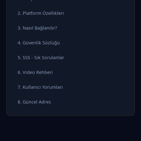
2. Platform Özellikleri
3. Nasıl Bağlanılır?
4. Güvenlik Sözlüğü
5. SSS - Sık Sorulanlar
6. Video Rehberi
7. Kullanıcı Yorumları
8. Güncel Adres