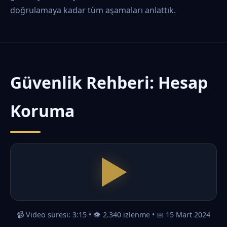
doğrulamaya kadar tüm aşamaları anlattık.
Güvenlik Rehberi: Hesap
Koruma
📹 Video süresi: 3:15 • 👁️ 2.340 izlenme • 📅 15 Mart 2024