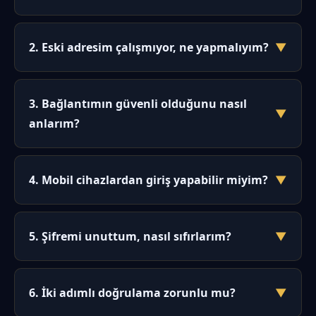
İnternet servis sağlayıcıları bazı platformlara
otomatik erişim engellemeleri uygulayabiliyor. Bu
2. Eski adresim çalışmıyor, ne yapmalıyım?
▼
engellemelerden etkilenmemek ve kullanıcıların
kesintisiz hizmet almasını sağlamak için erişim
Eski bir adres büyük olasılıkla devre dışı bırakılmıştır.
adresleri belirli aralıklarla yenilenir. Yenilenen
Yapmanız gereken tek şey, bu sayfada belirtilen
3. Bağlantımın güvenli olduğunu nasıl
adresler, mevcut olan en güncel bağlantıdır.
▼
güncel adresi kullanmak. Site ziyaretçilerini otomatik
anlarım?
olarak yeni adrese yönlendirir, ancak tarayıcınızda
eski sayfa önbelleğe alınmış olabilir.
Tarayıcınızın adres çubuğunda kilit simgesini arayın
ve adresin "https://" ile başladığından emin olun.
4. Mobil cihazlardan giriş yapabilir miyim?
▼
Ayrıca sayfanın en alt kısmında DMCA koruma
rozetini görebilirsiniz. Bu göstergeler, bağlantının
Evet, platform mobil uyumlu bir arayüze sahiptir.
şifrelendiğini ve doğrulandığını işaret eder.
Tarayıcınızdan giriş yapabilir veya mobil uygulamayı
5. Şifremi unuttum, nasıl sıfırlarım?
▼
kullanabilirsiniz. 1080p ve üzeri çözünürlüğe sahip
ekranlar için optimize edilmiş tasarım, tüm işlemleri
Giriş ekranındaki "Şifremi Unuttum" bağlantısına
kolaylaştırır.
tıklayın. Kayıtlı e-posta adresinize bir sıfırlama
6. İki adımlı doğrulama zorunlu mu?
▼
bağlantısı gönderilecektir. Bağlantıya tıklayarak yeni