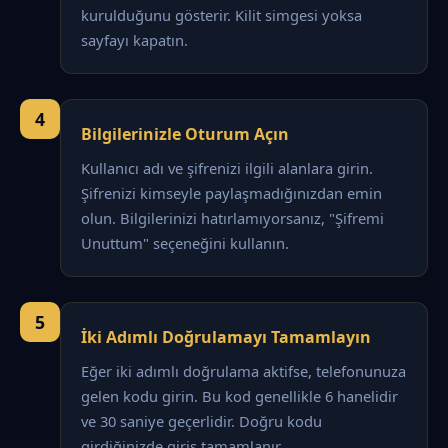
kurulduğunu gösterir. Kilit simgesi yoksa
sayfayı kapatın.
4
Bilgilerinizle Oturum Açın
Kullanıcı adı ve şifrenizi ilgili alanlara girin.
Şifrenizi kimseyle paylaşmadığınızdan emin
olun. Bilgilerinizi hatırlamıyorsanız, "Şifremi
Unuttum" seçeneğini kullanın.
5
İki Adımlı Doğrulamayı Tamamlayın
Eğer iki adımlı doğrulama aktifse, telefonunuza
gelen kodu girin. Bu kod genellikle 6 hanelidir
ve 30 saniye geçerlidir. Doğru kodu
girdiğinizde giriş tamamlanır.