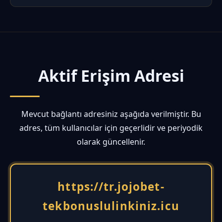
Aktif Erişim Adresi
Mevcut bağlantı adresiniz aşağıda verilmiştir. Bu
adres, tüm kullanıcılar için geçerlidir ve periyodik
olarak güncellenir.
https://tr.jojobet-
tekbonuslulinkiniz.icu