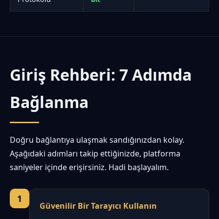
Giriş Rehberi: 7 Adımda
Bağlanma
Doğru bağlantıya ulaşmak sandığınızdan kolay.
Aşağıdaki adımları takip ettiğinizde, platforma
saniyeler içinde erişirsiniz. Hadi başlayalım.
1
Güvenilir Bir Tarayıcı Kullanın