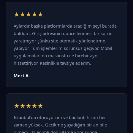
★★★★★
Aylardır başka platformlarda aradığım şeyi burada
buldum. Giriş adresinin güncellenmesi bir sorun
yaratmıyor çünkü site otomatik yönlendirme
yapıyor. Tüm işlemlerim sorunsuz geçiyor. Mobil
uygulamaları da masaüstü ile birebir aynı
hissettiriyor. Kesinlikle tavsiye ederim.
Mert A.
★★★★★
İstanbul'da oturuyorum ve bağlantı hızım her
zaman yüksek. Gecikme yaşadığım bir an bile
olmadı. İki adımlı doğrulama konusunda