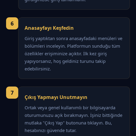
6
Anasayfayı Keşfedin
Giriş yaptıktan sonra anasayfadaki menüleri ve
bölümleri inceleyin. Platformun sunduğu tüm
özellikler erişiminize açıktır. İlk kez giriş
yapıyorsanız, hoş geldiniz turunu takip
edebilirsiniz.
7
Çıkış Yapmayı Unutmayın
Ortak veya genel kullanımlı bir bilgisayarda
oturumunuzu açık bırakmayın. İşiniz bittiğinde
mutlaka "Çıkış Yap" butonuna tıklayın. Bu,
hesabınızı güvende tutar.