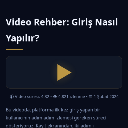
Ortalama e-posta yanıt süresi 2 saat içindedir.
Haftanın her günü, günün her saati aktifiz.
Video Rehber: Giriş Nasıl
Yapılır?
📹 Video süresi: 4:32 • 👁️ 4.821 izlenme • 📅 1 Şubat 2024
Bu videoda, platforma ilk kez giriş yapan bir
kullanıcının adım adım izlemesi gereken süreci
gösteriyoruz. Kayıt ekranından, iki adımlı