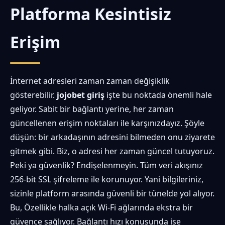
Platforma Kesintisiz
Erişim
İnternet adresleri zaman zaman değişiklik
gösterebilir.
jojobet giriş
işte bu noktada önemli hale
geliyor. Sabit bir bağlantı yerine, her zaman
güncellenen erişim noktaları ile karşınızdayız. Şöyle
düşün: bir arkadaşının adresini bilmeden onu ziyarete
gitmek gibi. Biz, o adresi her zaman güncel tutuyoruz.
Peki ya güvenlik? Endişelenmeyin. Tüm veri akışınız
256-bit SSL şifreleme ile korunuyor. Yani bilgileriniz,
sizinle platform arasında güvenli bir tünelde yol alıyor.
Bu, Özellikle halka açık Wi-Fi ağlarında ekstra bir
güvence sağlıyor. Bağlantı hızı konusunda ise