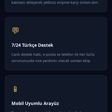
katmanı ekleyerek yetkisiz erişime karşı önlem alın.
💬
7/24 Türkçe Destek
Canlı destek hattı, e-posta ve telefon ile her türlü
sorununuzda size yardımcı olacak uzman ekip.
📱
Mobil Uyumlu Arayüz