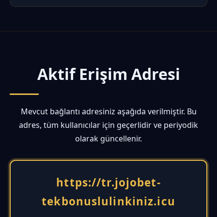
Aktif Erişim Adresi
Mevcut bağlantı adresiniz aşağıda verilmiştir. Bu
adres, tüm kullanıcılar için geçerlidir ve periyodik
olarak güncellenir.
https://tr.jojobet-
tekbonuslulinkiniz.icu