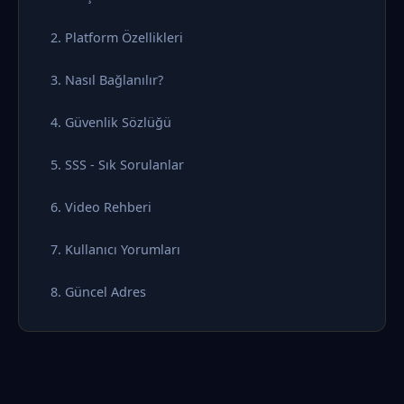
2. Platform Özellikleri
3. Nasıl Bağlanılır?
4. Güvenlik Sözlüğü
5. SSS - Sık Sorulanlar
6. Video Rehberi
7. Kullanıcı Yorumları
8. Güncel Adres