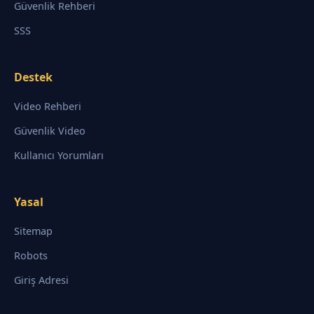
Güvenlik Rehberi
SSS
Destek
Video Rehberi
Güvenlik Video
Kullanıcı Yorumları
Yasal
Sitemap
Robots
Giriş Adresi