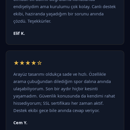
endişeliydim ama kurulumu çok kolay. Canlı destek
ekibi, haziranda yaşadığım bir sorunu anında
çözdü. Teşekkürler.
Elif K.
★★★★☆
Arayüz tasarımı oldukça sade ve hızlı. Özellikle
arama çubuğundan dilediğim spor dalına anında
ulaşabiliyorum. Son bir aydır hiçbir kesinti
yaşamadım. Güvenlik konusunda da kendimi rahat
hissediyorum; SSL sertifikası her zaman aktif.
Destek ekibi gece bile anında cevap veriyor.
Cem Y.