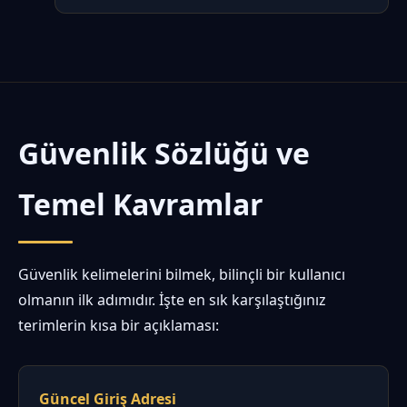
Güvenlik Sözlüğü ve
Temel Kavramlar
Güvenlik kelimelerini bilmek, bilinçli bir kullanıcı
olmanın ilk adımıdır. İşte en sık karşılaştığınız
terimlerin kısa bir açıklaması:
Güncel Giriş Adresi