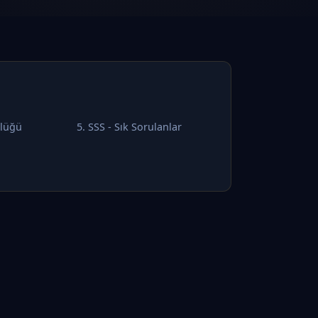
zlüğü
5. SSS - Sık Sorulanlar