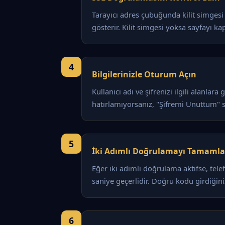
Tarayıcı adres çubuğunda kilit simgesi
gösterir. Kilit simgesi yoksa sayfayı ka
4
Bilgilerinizle Oturum Açın
Kullanıcı adı ve şifrenizi ilgili alanlar
hatırlamıyorsanız, "Şifremi Unuttum" s
5
İki Adımlı Doğrulamayı Tamamla
Eğer iki adımlı doğrulama aktifse, tele
saniye geçerlidir. Doğru kodu girdiğin
6