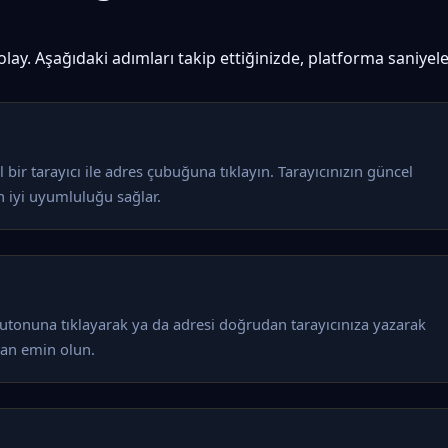
y. Aşağıdaki adımları takip ettiğinizde, platforma saniyeler 
 bir tarayıcı ile adres çubuğuna tıklayın. Tarayıcınızın güncel
en iyi uyumluluğu sağlar.
tonuna tıklayarak ya da adresi doğrudan tarayıcınıza yazarak
dan emin olun.