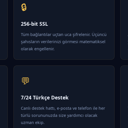
🔒
256-bit SSL
Tüm bağlantılar uçtan uca şifrelenir. Üçüncü
şahısların verilerinizi görmesi matematiksel
olarak engellenir.
💬
7/24 Türkçe Destek
Canlı destek hattı, e-posta ve telefon ile her
türlü sorununuzda size yardımcı olacak
uzman ekip.