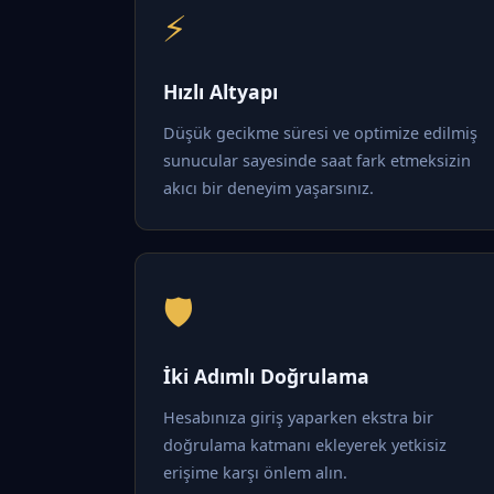
⚡
Hızlı Altyapı
Düşük gecikme süresi ve optimize edilmiş
sunucular sayesinde saat fark etmeksizin
akıcı bir deneyim yaşarsınız.
🛡️
İki Adımlı Doğrulama
Hesabınıza giriş yaparken ekstra bir
doğrulama katmanı ekleyerek yetkisiz
erişime karşı önlem alın.