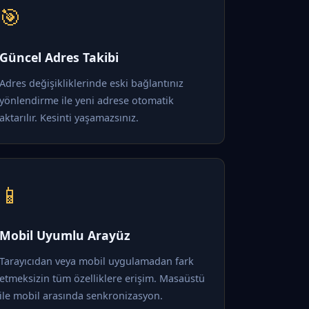
🎯
Güncel Adres Takibi
Adres değişikliklerinde eski bağlantınız
yönlendirme ile yeni adrese otomatik
aktarılır. Kesinti yaşamazsınız.
📱
Mobil Uyumlu Arayüz
Tarayıcıdan veya mobil uygulamadan fark
etmeksizin tüm özelliklere erişim. Masaüstü
ile mobil arasında senkronizasyon.