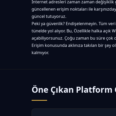
İnternet adresleri zaman zaman değişiklik g
güncellenen erişim noktaları ile karşınızda
güncel tutuyoruz.
Peki ya güvenlik? Endişelenmeyin. Tüm veri ak
tünelde yol alıyor. Bu, Özellikle halka açık
açabiliyorsunuz. Çoğu zaman bu süre çok d
Erişim konusunda aklınıza takılan bir şey ol
kalmıyor.
Öne Çıkan Platform Ö