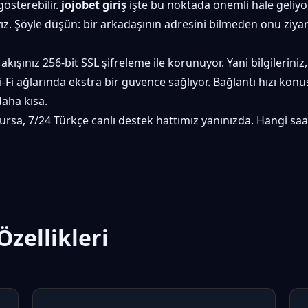
österebilir.
jojobet giriş
işte bu noktada önemli hale geliyor
yız. Şöyle düşün: bir arkadaşının adresini bilmeden onu ziya
ışınız 256-bit SSL şifreleme ile korunuyor. Yani bilgileriniz
 Wi-Fi ağlarında ekstra bir güvence sağlıyor. Bağlantı hızı k
aha kısa.
ursa, 7/24 Türkçe canlı destek hattımız yanınızda. Hangi saat
zellikleri