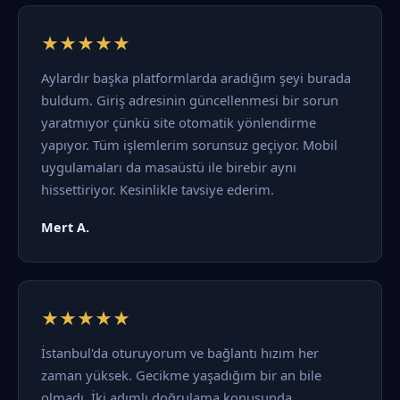
★★★★★
Aylardır başka platformlarda aradığım şeyi burada
buldum. Giriş adresinin güncellenmesi bir sorun
yaratmıyor çünkü site otomatik yönlendirme
yapıyor. Tüm işlemlerim sorunsuz geçiyor. Mobil
uygulamaları da masaüstü ile birebir aynı
hissettiriyor. Kesinlikle tavsiye ederim.
Mert A.
★★★★★
İstanbul'da oturuyorum ve bağlantı hızım her
zaman yüksek. Gecikme yaşadığım bir an bile
olmadı. İki adımlı doğrulama konusunda