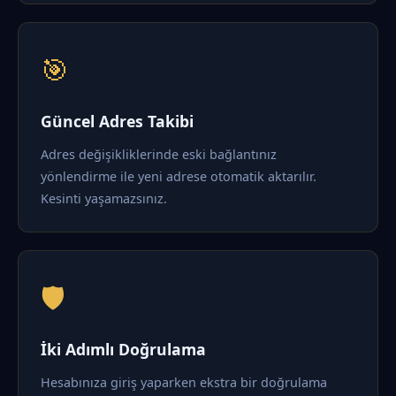
🎯
Güncel Adres Takibi
Adres değişikliklerinde eski bağlantınız
yönlendirme ile yeni adrese otomatik aktarılır.
Kesinti yaşamazsınız.
🛡️
İki Adımlı Doğrulama
Hesabınıza giriş yaparken ekstra bir doğrulama