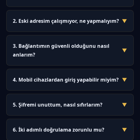
İnternet servis sağlayıcıları bazı platformlara
otomatik erişim engellemeleri uygulayabiliyor. Bu
2. Eski adresim çalışmıyor, ne yapmalıyım?
▼
engellemelerden etkilenmemek ve kullanıcıların
kesintisiz hizmet almasını sağlamak için erişim
Eski bir adres büyük olasılıkla devre dışı bırakılmıştır.
adresleri belirli aralıklarla yenilenir. Yenilenen
Yapmanız gereken tek şey, bu sayfada belirtilen
3. Bağlantımın güvenli olduğunu nasıl
adresler, mevcut olan en güncel bağlantıdır.
▼
güncel adresi kullanmak. Site ziyaretçilerini otomatik
anlarım?
olarak yeni adrese yönlendirir, ancak tarayıcınızda
eski sayfa önbelleğe alınmış olabilir.
Tarayıcınızın adres çubuğunda kilit simgesini arayın
ve adresin "https://" ile başladığından emin olun.
4. Mobil cihazlardan giriş yapabilir miyim?
▼
Ayrıca sayfanın en alt kısmında DMCA koruma
rozetini görebilirsiniz. Bu göstergeler, bağlantının
Evet, platform mobil uyumlu bir arayüze sahiptir.
şifrelendiğini ve doğrulandığını işaret eder.
Tarayıcınızdan giriş yapabilir veya mobil uygulamayı
5. Şifremi unuttum, nasıl sıfırlarım?
▼
kullanabilirsiniz. 1080p ve üzeri çözünürlüğe sahip
ekranlar için optimize edilmiş tasarım, tüm işlemleri
Giriş ekranındaki "Şifremi Unuttum" bağlantısına
kolaylaştırır.
tıklayın. Kayıtlı e-posta adresinize bir sıfırlama
6. İki adımlı doğrulama zorunlu mu?
▼
bağlantısı gönderilecektir. Bağlantıya tıklayarak yeni