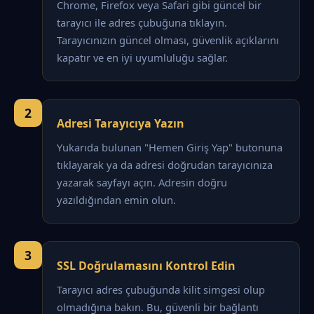
Chrome, Firefox veya Safari gibi güncel bir
tarayıcı ile adres çubuğuna tıklayın.
Tarayıcınızın güncel olması, güvenlik açıklarını
kapatır ve en iyi uyumluluğu sağlar.
2
Adresi Tarayıcıya Yazın
Yukarıda bulunan "Hemen Giriş Yap" butonuna
tıklayarak ya da adresi doğrudan tarayıcınıza
yazarak sayfayı açın. Adresin doğru
yazıldığından emin olun.
3
SSL Doğrulamasını Kontrol Edin
Tarayıcı adres çubuğunda kilit simgesi olup
olmadığına bakın. Bu, güvenli bir bağlantı