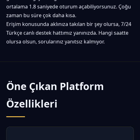
ortalama 1.8 saniyede oturum açabiliyorsunuz. Çoğu
zaman bu süre çok daha kısa.
Erişim konusunda aklınıza takılan bir şey olursa, 7/24
Türkçe canlı destek hattımız yanınızda. Hangi saatte
olursa olsun, sorularınız yanıtsız kalmıyor.
Öne Çıkan Platform
Özellikleri