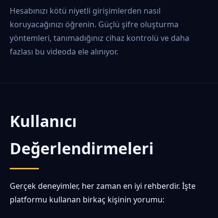
Hesabınızı kötü niyetli girişimlerden nasıl
koruyacağınızı öğrenin. Güçlü şifre oluşturma
yöntemleri, tanımadığınız cihaz kontrolü ve daha
fazlası bu videoda ele alınıyor.
Kullanıcı
Değerlendirmeleri
Gerçek deneyimler, her zaman en iyi rehberdir. İşte
platformu kullanan birkaç kişinin yorumu: