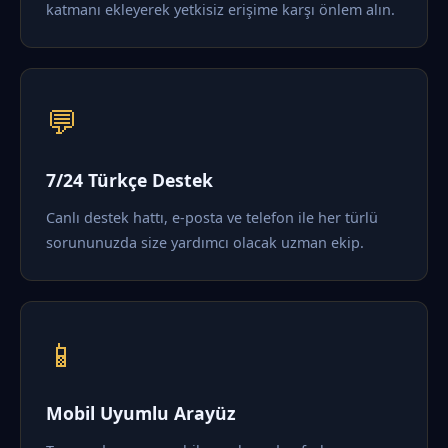
katmanı ekleyerek yetkisiz erişime karşı önlem alın.
💬
7/24 Türkçe Destek
Canlı destek hattı, e-posta ve telefon ile her türlü
sorununuzda size yardımcı olacak uzman ekip.
📱
Mobil Uyumlu Arayüz