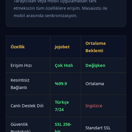
Tarayıcıdan veya mobil uygulamadan fark
etmeksizin tüm özelliklere erişim. Masaüstü ile
mobil arasında senkronizasyon.
Ortalama
Özellik
jojobet
Beklenti
Erişim Hızı
Çok Hızlı
Değişken
Kesintisiz
%99.9
Ortalama
Bağlantı
Türkçe
Canlı Destek Dili
İngilizce
7/24
Güvenlik
SSL 256-
Standart SSL
Protokolü
bit