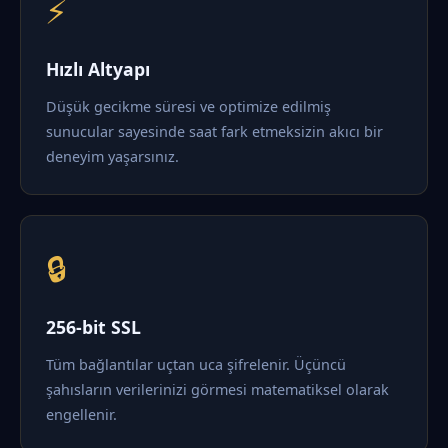
⚡
Hızlı Altyapı
Düşük gecikme süresi ve optimize edilmiş
sunucular sayesinde saat fark etmeksizin akıcı bir
deneyim yaşarsınız.
🔒
256-bit SSL
Tüm bağlantılar uçtan uca şifrelenir. Üçüncü
şahısların verilerinizi görmesi matematiksel olarak
engellenir.