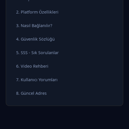
2. Platform Özellikleri
3. Nasıl Bağlanılır?
4. Güvenlik Sözlüğü
5. SSS - Sık Sorulanlar
6. Video Rehberi
7. Kullanıcı Yorumları
8. Güncel Adres