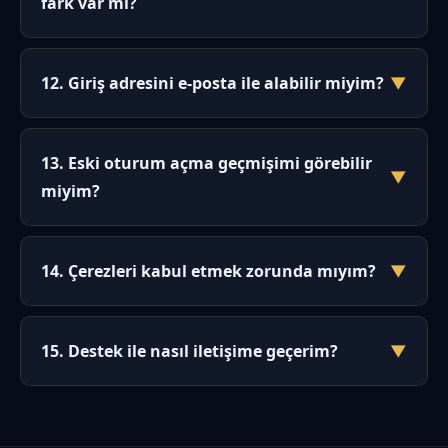
fark var mı?
en hızlı ve en stabil yoldur.
Temel özellikler aynıdır. Uygulama, anında
bildirimler ve daha hızlı erişim sunar. Tarayıcı
12. Giriş adresini e-posta ile alabilir miyim?
▼
versiyonu ise herhangi bir kurulum gerektirmez. İkisi
arasında veri senkronizasyonu sorunsuz çalışır.
Evet, giriş adresini e-posta bültenine abone olarak
düzenli olarak alabilirsiniz. Ayrıca adres değişikliği
13. Eski oturum açma geçmişimi görebilir
▼
olduğunda otomatik bir bildirim gönderilir. Bu
miyim?
özelliği hesap ayarlarınızdan aktifleştirebilirsiniz.
Evet, hesap güvenliği bölümünde son 10 oturum
açma girişinizi görüntüleyebilirsiniz. Burada tarih,
14. Çerezleri kabul etmek zorunda mıyım?
▼
saat ve IP adresi bilgileri yer alır. Şüpheli bir giriş fark
ederseniz, şifrenizi hemen değiştirin.
Zorunlu çerezler, platformun temel işlevleri için
gereklidir. Tercih ve istatistik çerezlerini ise
15. Destek ile nasıl iletişime geçerim?
▼
ayarlardan yönetebilirsiniz. Ancak bazı özellikler,
çerezler devre dışı bırakıldığında tam çalışmayabilir.
Sayfadaki canlı destek penceresinden anında mesaj
Örneğin, hatırlama özelliği.
gönderebilirsiniz. Ayrıca e-posta destek hattına
[email protected] adresinden ulaşabilirsiniz.