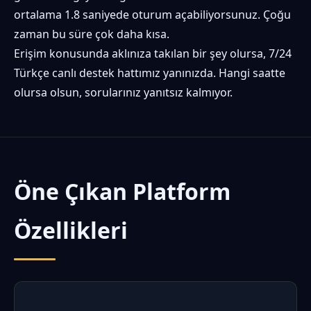
ortalama 1.8 saniyede oturum açabiliyorsunuz. Çoğu
zaman bu süre çok daha kısa.
Erişim konusunda aklınıza takılan bir şey olursa, 7/24
Türkçe canlı destek hattımız yanınızda. Hangi saatte
olursa olsun, sorularınız yanıtsız kalmıyor.
Öne Çıkan Platform
Özellikleri