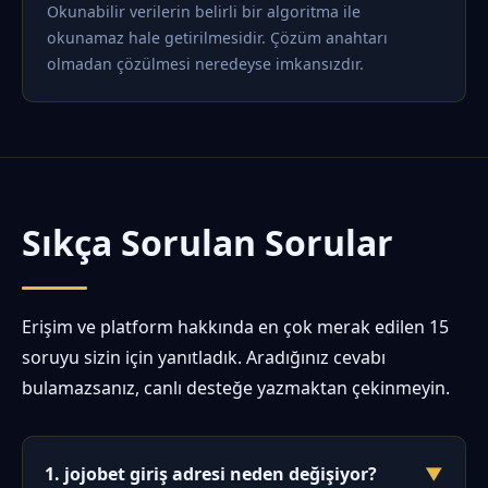
Okunabilir verilerin belirli bir algoritma ile
okunamaz hale getirilmesidir. Çözüm anahtarı
olmadan çözülmesi neredeyse imkansızdır.
Sıkça Sorulan Sorular
Erişim ve platform hakkında en çok merak edilen 15
soruyu sizin için yanıtladık. Aradığınız cevabı
bulamazsanız, canlı desteğe yazmaktan çekinmeyin.
1. jojobet giriş adresi neden değişiyor?
▼