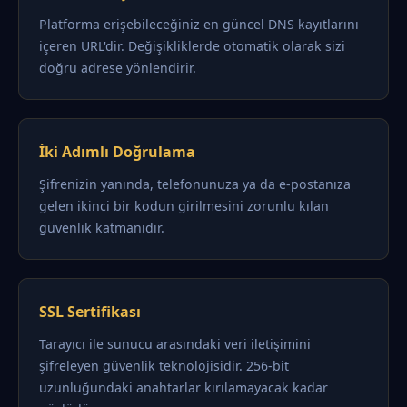
Platforma erişebileceğiniz en güncel DNS kayıtlarını
içeren URL'dir. Değişikliklerde otomatik olarak sizi
doğru adrese yönlendirir.
İki Adımlı Doğrulama
Şifrenizin yanında, telefonunuza ya da e-postanıza
gelen ikinci bir kodun girilmesini zorunlu kılan
güvenlik katmanıdır.
SSL Sertifikası
Tarayıcı ile sunucu arasındaki veri iletişimini
şifreleyen güvenlik teknolojisidir. 256-bit
uzunluğundaki anahtarlar kırılamayacak kadar