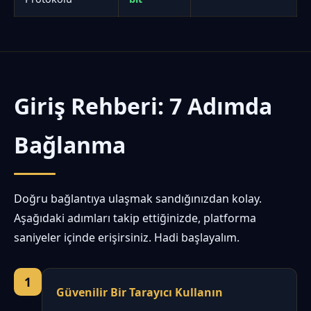
Giriş Rehberi: 7 Adımda
Bağlanma
Doğru bağlantıya ulaşmak sandığınızdan kolay.
Aşağıdaki adımları takip ettiğinizde, platforma
saniyeler içinde erişirsiniz. Hadi başlayalım.
1
Güvenilir Bir Tarayıcı Kullanın