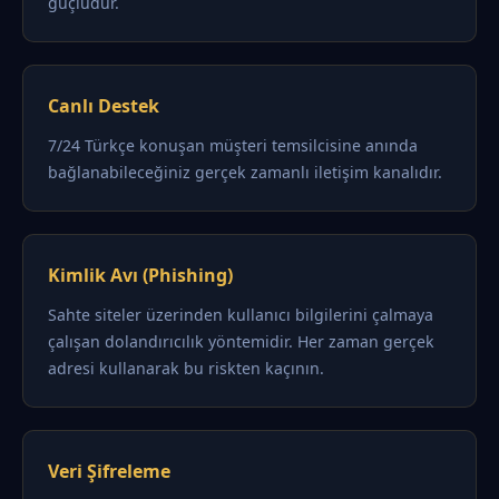
güçlüdür.
Canlı Destek
7/24 Türkçe konuşan müşteri temsilcisine anında
bağlanabileceğiniz gerçek zamanlı iletişim kanalıdır.
Kimlik Avı (Phishing)
Sahte siteler üzerinden kullanıcı bilgilerini çalmaya
çalışan dolandırıcılık yöntemidir. Her zaman gerçek
adresi kullanarak bu riskten kaçının.
Veri Şifreleme