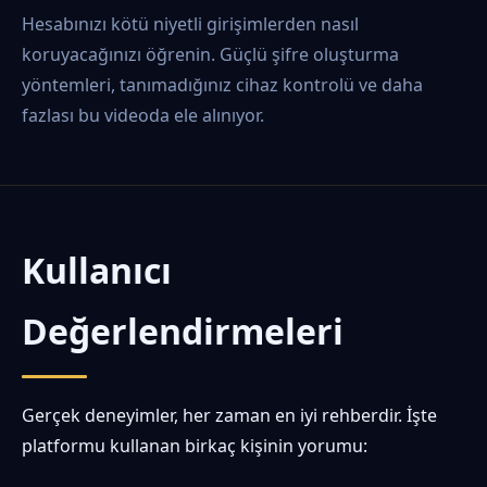
Hesabınızı kötü niyetli girişimlerden nasıl
koruyacağınızı öğrenin. Güçlü şifre oluşturma
yöntemleri, tanımadığınız cihaz kontrolü ve daha
fazlası bu videoda ele alınıyor.
Kullanıcı
Değerlendirmeleri
Gerçek deneyimler, her zaman en iyi rehberdir. İşte
platformu kullanan birkaç kişinin yorumu: