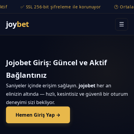
✅ SSL 256-bit şifreleme ile korunuyor
🕐 Ortalama er
joy
bet
☰
Jojobet Giriş: Güncel ve Aktif
Bağlantınız
Saniyeler içinde erişim sağlayın.
jojobet
her an
elinizin altında — hızlı, kesintisiz ve güvenli bir oturum
deneyimi sizi bekliyor.
Hemen Giriş Yap →