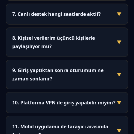
şifrenizi belirleyebilirsiniz. İşlem genellikle 2-3 dakika
Zorunlu değildir, ancak hesabınızı korumak için
sürer.
şiddetle tavsiye edilir. Özellikle farklı cihazlardan giriş
7. Canlı destek hangi saatlerde aktif?
▼
yapıyorsanız, bu katman hesabınıza yetkisiz erişimi
büyük ölçüde engeller. Ayarlar menüsünden anında
Canlı destek 7/24 kesintisiz hizmet verir. Uzman
aktifleştirebilirsiniz.
Türkçe ekip; sabah 03:00'te, öğle 12:00'de veya gece
8. Kişisel verilerim üçüncü kişilerle
▼
yarısı fark etmeksizin tüm sorularınızı yanıtlar.
paylaşılıyor mu?
Ortalama ilk yanıt süresi 45 saniyedir.
Hayır. Kişisel verileriniz, KVKK kapsamında korunur
ve üçüncü taraflarla asla paylaşılmaz. Tüm veriler
9. Giriş yaptıktan sonra oturumum ne
▼
256-bit SSL şifreleme ile saklanır. Adresiniz, e-
zaman sonlanır?
postanız gibi bilgiler yalnızca kimlik doğrulama ve
güvenlik amacıyla kullanılır.
Oturumunuz 30 dakika boyunca hareketsiz
kaldığında otomatik olarak sonlanır. Bu, hesabınızı
10. Platforma VPN ile giriş yapabilir miyim?
▼
korumak için alınan standart bir önlemdir. Ayrıca
farklı bir IP adresinden giriş yapıldığını tespit
Evet, VPN kullanımı platform tarafından
edersek sizi bilgilendiririz.
engellenmez. Ancak hızınız düşebilir. Gecikme süresi
11. Mobil uygulama ile tarayıcı arasında
▼
30-50 ms artabilir. Giriş adresini kullanmak genellikle