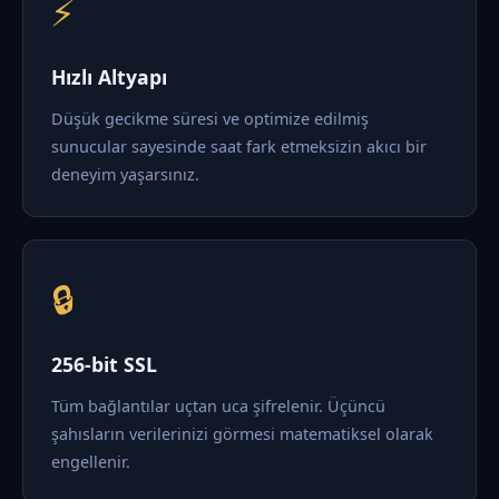
⚡
Hızlı Altyapı
Düşük gecikme süresi ve optimize edilmiş
sunucular sayesinde saat fark etmeksizin akıcı bir
deneyim yaşarsınız.
🔒
256-bit SSL
Tüm bağlantılar uçtan uca şifrelenir. Üçüncü
şahısların verilerinizi görmesi matematiksel olarak
engellenir.