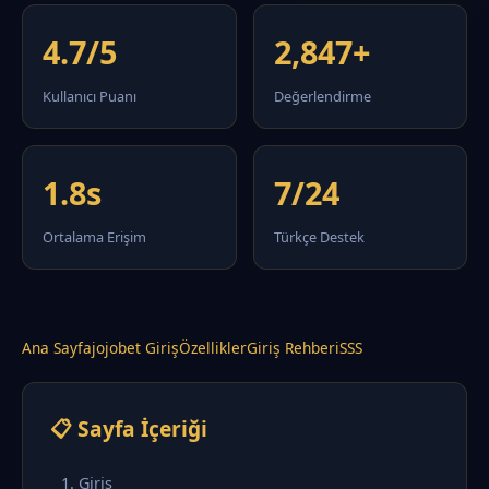
4.7/5
2,847+
Kullanıcı Puanı
Değerlendirme
1.8s
7/24
Ortalama Erişim
Türkçe Destek
Ana Sayfa
jojobet Giriş
Özellikler
Giriş Rehberi
SSS
📋 Sayfa İçeriği
1. Giriş