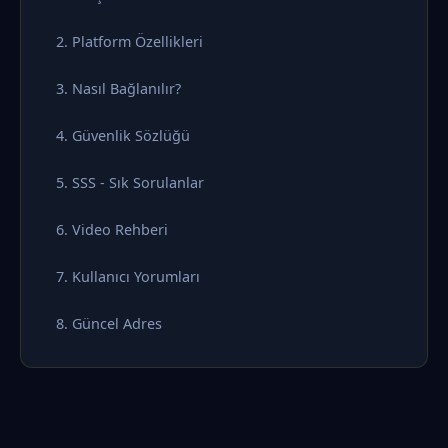
2. Platform Özellikleri
3. Nasıl Bağlanılır?
4. Güvenlik Sözlüğü
5. SSS - Sık Sorulanlar
6. Video Rehberi
7. Kullanıcı Yorumları
8. Güncel Adres