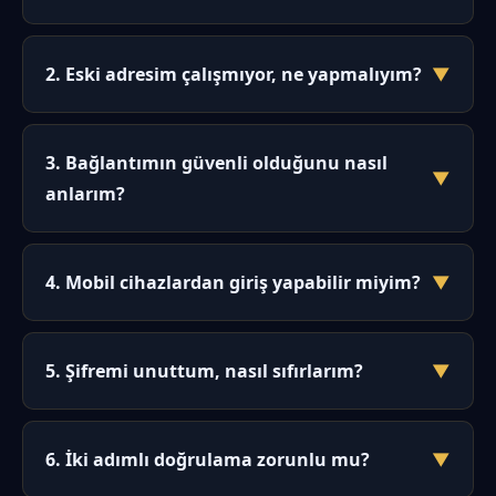
İnternet servis sağlayıcıları bazı platformlara
otomatik erişim engellemeleri uygulayabiliyor. Bu
2. Eski adresim çalışmıyor, ne yapmalıyım?
▼
engellemelerden etkilenmemek ve kullanıcıların
kesintisiz hizmet almasını sağlamak için erişim
Eski bir adres büyük olasılıkla devre dışı bırakılmıştır.
adresleri belirli aralıklarla yenilenir. Yenilenen
Yapmanız gereken tek şey, bu sayfada belirtilen
3. Bağlantımın güvenli olduğunu nasıl
adresler, mevcut olan en güncel bağlantıdır.
▼
güncel adresi kullanmak. Site ziyaretçilerini otomatik
anlarım?
olarak yeni adrese yönlendirir, ancak tarayıcınızda
eski sayfa önbelleğe alınmış olabilir.
Tarayıcınızın adres çubuğunda kilit simgesini arayın
ve adresin "https://" ile başladığından emin olun.
4. Mobil cihazlardan giriş yapabilir miyim?
▼
Ayrıca sayfanın en alt kısmında DMCA koruma
rozetini görebilirsiniz. Bu göstergeler, bağlantının
Evet, platform mobil uyumlu bir arayüze sahiptir.
şifrelendiğini ve doğrulandığını işaret eder.
Tarayıcınızdan giriş yapabilir veya mobil uygulamayı
5. Şifremi unuttum, nasıl sıfırlarım?
▼
kullanabilirsiniz. 1080p ve üzeri çözünürlüğe sahip
ekranlar için optimize edilmiş tasarım, tüm işlemleri
Giriş ekranındaki "Şifremi Unuttum" bağlantısına
kolaylaştırır.
tıklayın. Kayıtlı e-posta adresinize bir sıfırlama
6. İki adımlı doğrulama zorunlu mu?
▼
bağlantısı gönderilecektir. Bağlantıya tıklayarak yeni