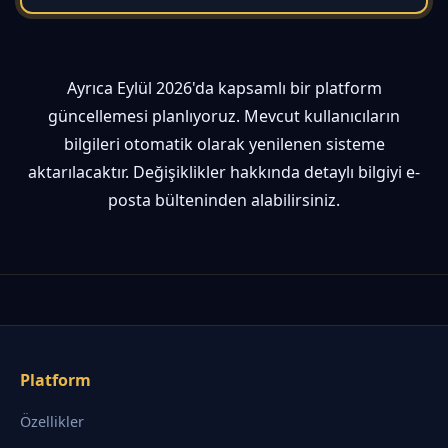
Ayrıca Eylül 2026'da kapsamlı bir platform
güncellemesi planlıyoruz. Mevcut kullanıcıların
bilgileri otomatik olarak yenilenen sisteme
aktarılacaktır. Değişiklikler hakkında detaylı bilgiyi e-
posta bülteninden alabilirsiniz.
Platform
Özellikler