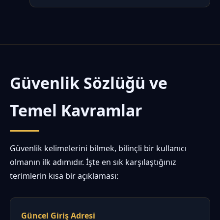
Güvenlik Sözlüğü ve
Temel Kavramlar
Güvenlik kelimelerini bilmek, bilinçli bir kullanıcı
olmanın ilk adımıdır. İşte en sık karşılaştığınız
terimlerin kısa bir açıklaması:
Güncel Giriş Adresi