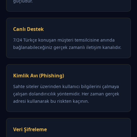
güçlüdür.
Canlı Destek
7/24 Türkçe konuşan müşteri temsilcisine anında
bağlanabileceğiniz gerçek zamanlı iletişim kanalıdır.
Kimlik Avı (Phishing)
Sahte siteler üzerinden kullanıcı bilgilerini çalmaya
çalışan dolandırıcılık yöntemidir. Her zaman gerçek
adresi kullanarak bu riskten kaçının.
Veri Şifreleme