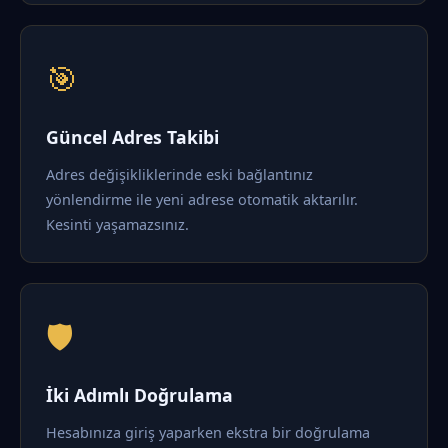
🎯
Güncel Adres Takibi
Adres değişikliklerinde eski bağlantınız
yönlendirme ile yeni adrese otomatik aktarılır.
Kesinti yaşamazsınız.
🛡️
İki Adımlı Doğrulama
Hesabınıza giriş yaparken ekstra bir doğrulama