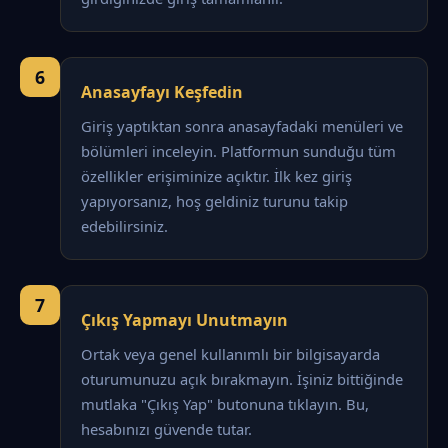
6
Anasayfayı Keşfedin
Giriş yaptıktan sonra anasayfadaki menüleri ve
bölümleri inceleyin. Platformun sunduğu tüm
özellikler erişiminize açıktır. İlk kez giriş
yapıyorsanız, hoş geldiniz turunu takip
edebilirsiniz.
7
Çıkış Yapmayı Unutmayın
Ortak veya genel kullanımlı bir bilgisayarda
oturumunuzu açık bırakmayın. İşiniz bittiğinde
mutlaka "Çıkış Yap" butonuna tıklayın. Bu,
hesabınızı güvende tutar.