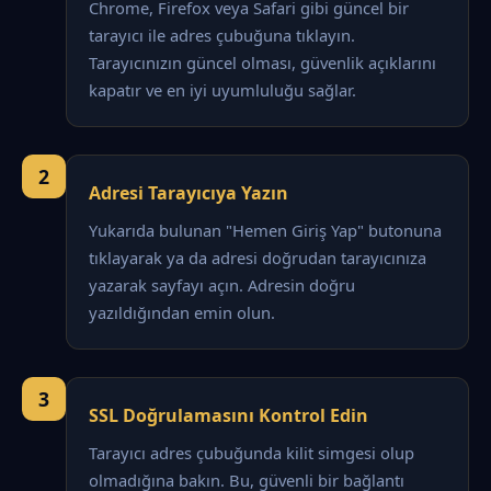
Chrome, Firefox veya Safari gibi güncel bir
tarayıcı ile adres çubuğuna tıklayın.
Tarayıcınızın güncel olması, güvenlik açıklarını
kapatır ve en iyi uyumluluğu sağlar.
2
Adresi Tarayıcıya Yazın
Yukarıda bulunan "Hemen Giriş Yap" butonuna
tıklayarak ya da adresi doğrudan tarayıcınıza
yazarak sayfayı açın. Adresin doğru
yazıldığından emin olun.
3
SSL Doğrulamasını Kontrol Edin
Tarayıcı adres çubuğunda kilit simgesi olup
olmadığına bakın. Bu, güvenli bir bağlantı