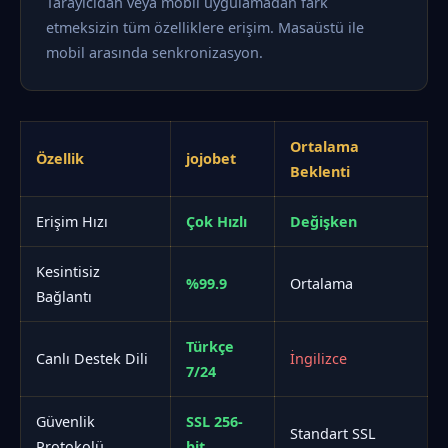
Tarayıcıdan veya mobil uygulamadan fark
etmeksizin tüm özelliklere erişim. Masaüstü ile
mobil arasında senkronizasyon.
Ortalama
Özellik
jojobet
Beklenti
Erişim Hızı
Çok Hızlı
Değişken
Kesintisiz
%99.9
Ortalama
Bağlantı
Türkçe
Canlı Destek Dili
İngilizce
7/24
Güvenlik
SSL 256-
Standart SSL
Protokolü
bit