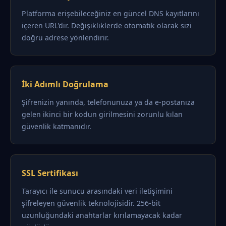
Platforma erişebileceğiniz en güncel DNS kayıtlarını
içeren URL'dir. Değişikliklerde otomatik olarak sizi
doğru adrese yönlendirir.
İki Adımlı Doğrulama
Şifrenizin yanında, telefonunuza ya da e-postanıza
gelen ikinci bir kodun girilmesini zorunlu kılan
güvenlik katmanıdır.
SSL Sertifikası
Tarayıcı ile sunucu arasındaki veri iletişimini
şifreleyen güvenlik teknolojisidir. 256-bit
uzunluğundaki anahtarlar kırılamayacak kadar