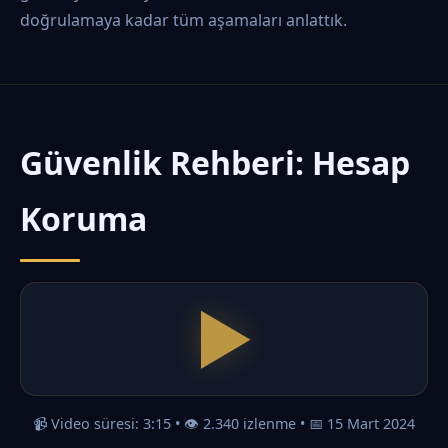
doğrulamaya kadar tüm aşamaları anlattık.
Güvenlik Rehberi: Hesap
Koruma
📹 Video süresi: 3:15 • 👁️ 2.340 izlenme • 📅 15 Mart 2024