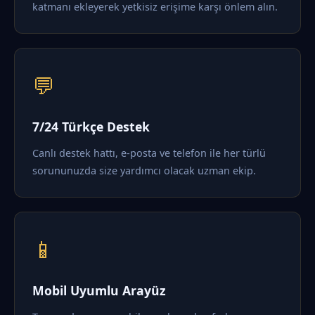
katmanı ekleyerek yetkisiz erişime karşı önlem alın.
💬
7/24 Türkçe Destek
Canlı destek hattı, e-posta ve telefon ile her türlü
sorununuzda size yardımcı olacak uzman ekip.
📱
Mobil Uyumlu Arayüz