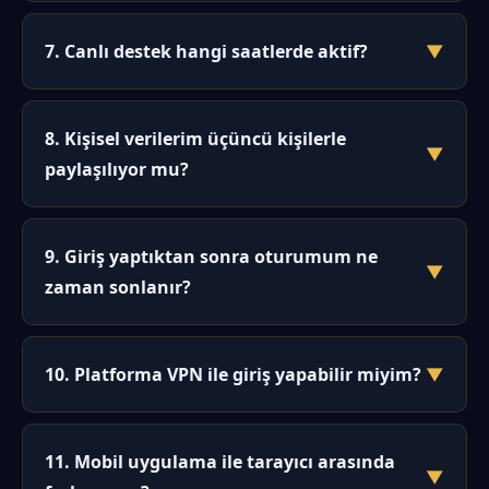
şifrenizi belirleyebilirsiniz. İşlem genellikle 2-3 dakika
Zorunlu değildir, ancak hesabınızı korumak için
sürer.
şiddetle tavsiye edilir. Özellikle farklı cihazlardan giriş
7. Canlı destek hangi saatlerde aktif?
▼
yapıyorsanız, bu katman hesabınıza yetkisiz erişimi
büyük ölçüde engeller. Ayarlar menüsünden anında
Canlı destek 7/24 kesintisiz hizmet verir. Uzman
aktifleştirebilirsiniz.
Türkçe ekip; sabah 03:00'te, öğle 12:00'de veya gece
8. Kişisel verilerim üçüncü kişilerle
▼
yarısı fark etmeksizin tüm sorularınızı yanıtlar.
paylaşılıyor mu?
Ortalama ilk yanıt süresi 45 saniyedir.
Hayır. Kişisel verileriniz, KVKK kapsamında korunur
ve üçüncü taraflarla asla paylaşılmaz. Tüm veriler
9. Giriş yaptıktan sonra oturumum ne
▼
256-bit SSL şifreleme ile saklanır. Adresiniz, e-
zaman sonlanır?
postanız gibi bilgiler yalnızca kimlik doğrulama ve
güvenlik amacıyla kullanılır.
Oturumunuz 30 dakika boyunca hareketsiz
kaldığında otomatik olarak sonlanır. Bu, hesabınızı
10. Platforma VPN ile giriş yapabilir miyim?
▼
korumak için alınan standart bir önlemdir. Ayrıca
farklı bir IP adresinden giriş yapıldığını tespit
Evet, VPN kullanımı platform tarafından
edersek sizi bilgilendiririz.
engellenmez. Ancak hızınız düşebilir. Gecikme süresi
11. Mobil uygulama ile tarayıcı arasında
▼
30-50 ms artabilir. Giriş adresini kullanmak genellikle