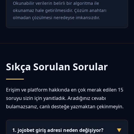
Okunabilir verilerin belirli bir algoritma ile
okunamaz hale getirilmesidir. Çözüm anahtarı
olmadan çözülmesi neredeyse imkansızdır.
Sıkça Sorulan Sorular
Erişim ve platform hakkında en çok merak edilen 15
soruyu sizin için yanıtladık. Aradığınız cevabı
bulamazsanız, canlı desteğe yazmaktan çekinmeyin.
1. jojobet giriş adresi neden değişiyor?
▼