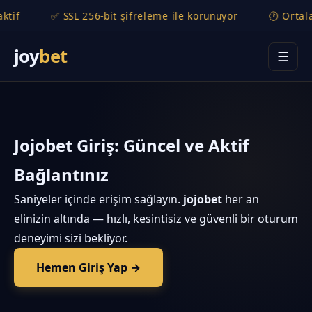
✅ SSL 256-bit şifreleme ile korunuyor
🕐 Ortalama e
joy
bet
☰
Jojobet Giriş: Güncel ve Aktif
Bağlantınız
Saniyeler içinde erişim sağlayın.
jojobet
her an
elinizin altında — hızlı, kesintisiz ve güvenli bir oturum
deneyimi sizi bekliyor.
Hemen Giriş Yap →