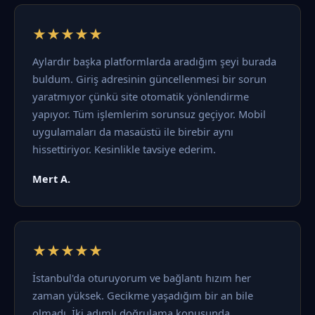
★★★★★
Aylardır başka platformlarda aradığım şeyi burada
buldum. Giriş adresinin güncellenmesi bir sorun
yaratmıyor çünkü site otomatik yönlendirme
yapıyor. Tüm işlemlerim sorunsuz geçiyor. Mobil
uygulamaları da masaüstü ile birebir aynı
hissettiriyor. Kesinlikle tavsiye ederim.
Mert A.
★★★★★
İstanbul'da oturuyorum ve bağlantı hızım her
zaman yüksek. Gecikme yaşadığım bir an bile
olmadı. İki adımlı doğrulama konusunda