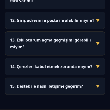
fark var mı?
en hızlı ve en stabil yoldur.
Temel özellikler aynıdır. Uygulama, anında
bildirimler ve daha hızlı erişim sunar. Tarayıcı
12. Giriş adresini e-posta ile alabilir miyim?
▼
versiyonu ise herhangi bir kurulum gerektirmez. İkisi
arasında veri senkronizasyonu sorunsuz çalışır.
Evet, giriş adresini e-posta bültenine abone olarak
düzenli olarak alabilirsiniz. Ayrıca adres değişikliği
13. Eski oturum açma geçmişimi görebilir
▼
olduğunda otomatik bir bildirim gönderilir. Bu
miyim?
özelliği hesap ayarlarınızdan aktifleştirebilirsiniz.
Evet, hesap güvenliği bölümünde son 10 oturum
açma girişinizi görüntüleyebilirsiniz. Burada tarih,
14. Çerezleri kabul etmek zorunda mıyım?
▼
saat ve IP adresi bilgileri yer alır. Şüpheli bir giriş fark
ederseniz, şifrenizi hemen değiştirin.
Zorunlu çerezler, platformun temel işlevleri için
gereklidir. Tercih ve istatistik çerezlerini ise
15. Destek ile nasıl iletişime geçerim?
▼
ayarlardan yönetebilirsiniz. Ancak bazı özellikler,
çerezler devre dışı bırakıldığında tam çalışmayabilir.
Sayfadaki canlı destek penceresinden anında mesaj
Örneğin, hatırlama özelliği.
gönderebilirsiniz. Ayrıca e-posta destek hattına
[email protected] adresinden ulaşabilirsiniz.