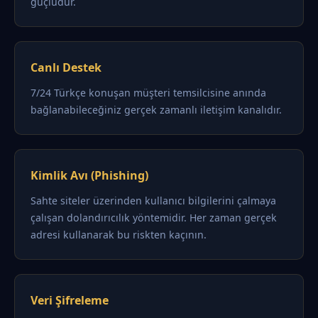
güçlüdür.
Canlı Destek
7/24 Türkçe konuşan müşteri temsilcisine anında
bağlanabileceğiniz gerçek zamanlı iletişim kanalıdır.
Kimlik Avı (Phishing)
Sahte siteler üzerinden kullanıcı bilgilerini çalmaya
çalışan dolandırıcılık yöntemidir. Her zaman gerçek
adresi kullanarak bu riskten kaçının.
Veri Şifreleme