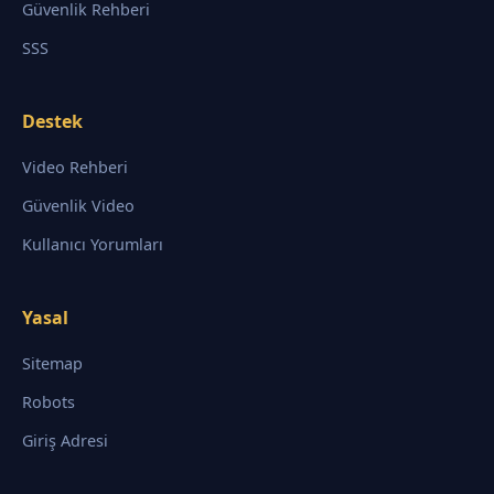
Güvenlik Rehberi
SSS
Destek
Video Rehberi
Güvenlik Video
Kullanıcı Yorumları
Yasal
Sitemap
Robots
Giriş Adresi