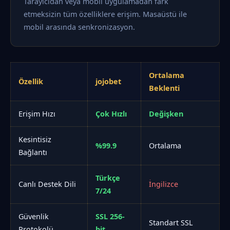
Tarayıcıdan veya mobil uygulamadan fark
etmeksizin tüm özelliklere erişim. Masaüstü ile
mobil arasında senkronizasyon.
Ortalama
Özellik
jojobet
Beklenti
Erişim Hızı
Çok Hızlı
Değişken
Kesintisiz
%99.9
Ortalama
Bağlantı
Türkçe
Canlı Destek Dili
İngilizce
7/24
Güvenlik
SSL 256-
Standart SSL
Protokolü
bit