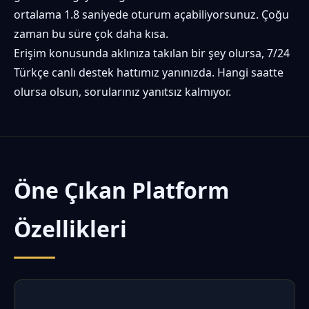
ortalama 1.8 saniyede oturum açabiliyorsunuz. Çoğu
zaman bu süre çok daha kısa.
Erişim konusunda aklınıza takılan bir şey olursa, 7/24
Türkçe canlı destek hattımız yanınızda. Hangi saatte
olursa olsun, sorularınız yanıtsız kalmıyor.
Öne Çıkan Platform
Özellikleri