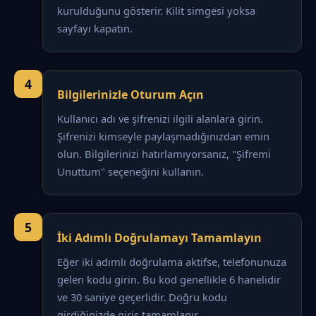
kurulduğunu gösterir. Kilit simgesi yoksa
sayfayı kapatın.
4
Bilgilerinizle Oturum Açın
Kullanıcı adı ve şifrenizi ilgili alanlara girin.
Şifrenizi kimseyle paylaşmadığınızdan emin
olun. Bilgilerinizi hatırlamıyorsanız, "Şifremi
Unuttum" seçeneğini kullanın.
5
İki Adımlı Doğrulamayı Tamamlayın
Eğer iki adımlı doğrulama aktifse, telefonunuza
gelen kodu girin. Bu kod genellikle 6 hanelidir
ve 30 saniye geçerlidir. Doğru kodu
girdiğinizde giriş tamamlanır.