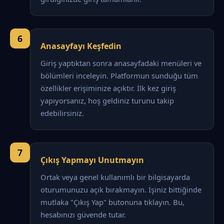
6
Anasayfayı Keşfedin
Giriş yaptıktan sonra anasayfadaki menüleri ve
bölümleri inceleyin. Platformun sunduğu tüm
özellikler erişiminize açıktır. İlk kez giriş
yapıyorsanız, hoş geldiniz turunu takip
edebilirsiniz.
7
Çıkış Yapmayı Unutmayın
Ortak veya genel kullanımlı bir bilgisayarda
oturumunuzu açık bırakmayın. İşiniz bittiğinde
mutlaka "Çıkış Yap" butonuna tıklayın. Bu,
hesabınızı güvende tutar.