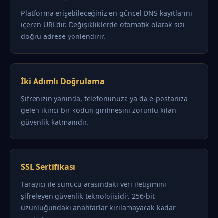
Platforma erişebileceğiniz en güncel DNS kayıtlarını
içeren URL'dir. Değişikliklerde otomatik olarak sizi
doğru adrese yönlendirir.
İki Adımlı Doğrulama
Şifrenizin yanında, telefonunuza ya da e-postanıza
gelen ikinci bir kodun girilmesini zorunlu kılan
güvenlik katmanıdır.
SSL Sertifikası
Tarayıcı ile sunucu arasındaki veri iletişimini
şifreleyen güvenlik teknolojisidir. 256-bit
uzunluğundaki anahtarlar kırılamayacak kadar