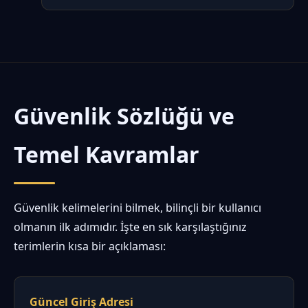
Güvenlik Sözlüğü ve
Temel Kavramlar
Güvenlik kelimelerini bilmek, bilinçli bir kullanıcı
olmanın ilk adımıdır. İşte en sık karşılaştığınız
terimlerin kısa bir açıklaması:
Güncel Giriş Adresi