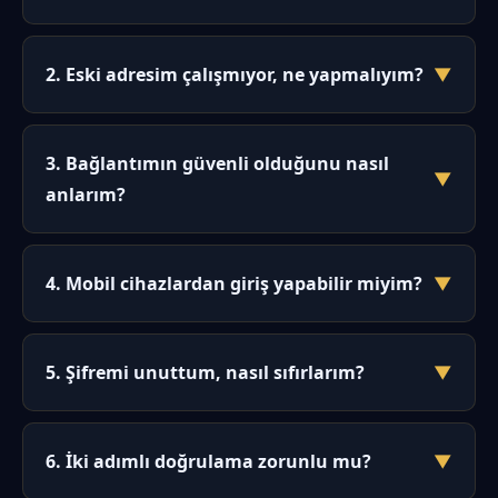
İnternet servis sağlayıcıları bazı platformlara
otomatik erişim engellemeleri uygulayabiliyor. Bu
2. Eski adresim çalışmıyor, ne yapmalıyım?
▼
engellemelerden etkilenmemek ve kullanıcıların
kesintisiz hizmet almasını sağlamak için erişim
Eski bir adres büyük olasılıkla devre dışı bırakılmıştır.
adresleri belirli aralıklarla yenilenir. Yenilenen
Yapmanız gereken tek şey, bu sayfada belirtilen
3. Bağlantımın güvenli olduğunu nasıl
adresler, mevcut olan en güncel bağlantıdır.
▼
güncel adresi kullanmak. Site ziyaretçilerini otomatik
anlarım?
olarak yeni adrese yönlendirir, ancak tarayıcınızda
eski sayfa önbelleğe alınmış olabilir.
Tarayıcınızın adres çubuğunda kilit simgesini arayın
ve adresin "https://" ile başladığından emin olun.
4. Mobil cihazlardan giriş yapabilir miyim?
▼
Ayrıca sayfanın en alt kısmında DMCA koruma
rozetini görebilirsiniz. Bu göstergeler, bağlantının
Evet, platform mobil uyumlu bir arayüze sahiptir.
şifrelendiğini ve doğrulandığını işaret eder.
Tarayıcınızdan giriş yapabilir veya mobil uygulamayı
5. Şifremi unuttum, nasıl sıfırlarım?
▼
kullanabilirsiniz. 1080p ve üzeri çözünürlüğe sahip
ekranlar için optimize edilmiş tasarım, tüm işlemleri
Giriş ekranındaki "Şifremi Unuttum" bağlantısına
kolaylaştırır.
tıklayın. Kayıtlı e-posta adresinize bir sıfırlama
6. İki adımlı doğrulama zorunlu mu?
▼
bağlantısı gönderilecektir. Bağlantıya tıklayarak yeni