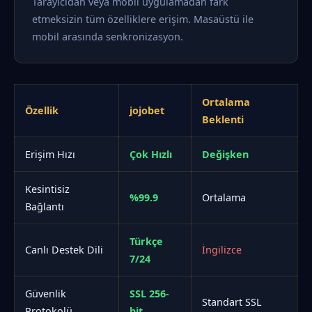
Tarayıcıdan veya mobil uygulamadan fark
etmeksizin tüm özelliklere erişim. Masaüstü ile
mobil arasında senkronizasyon.
Ortalama
Özellik
jojobet
Beklenti
Erişim Hızı
Çok Hızlı
Değişken
Kesintisiz
%99.9
Ortalama
Bağlantı
Türkçe
Canlı Destek Dili
İngilizce
7/24
Güvenlik
SSL 256-
Standart SSL
Protokolü
bit