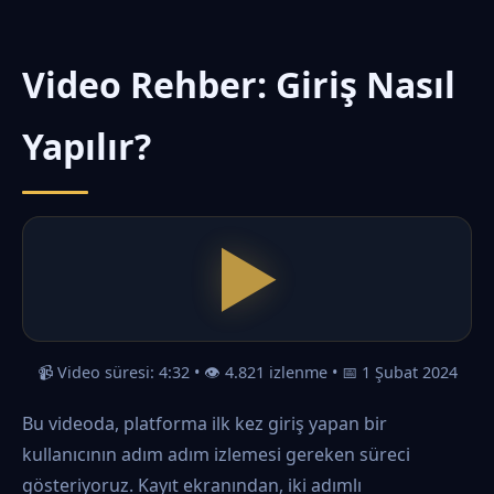
Ortalama e-posta yanıt süresi 2 saat içindedir.
Haftanın her günü, günün her saati aktifiz.
Video Rehber: Giriş Nasıl
Yapılır?
📹 Video süresi: 4:32 • 👁️ 4.821 izlenme • 📅 1 Şubat 2024
Bu videoda, platforma ilk kez giriş yapan bir
kullanıcının adım adım izlemesi gereken süreci
gösteriyoruz. Kayıt ekranından, iki adımlı