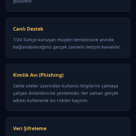
güçlüdür.
Canlı Destek
7/24 Türkçe konuşan müşteri temsilcisine anında
bağlanabileceğiniz gerçek zamanlı iletişim kanalıdır.
Kimlik Avı (Phishing)
Sahte siteler üzerinden kullanıcı bilgilerini çalmaya
çalışan dolandırıcılık yöntemidir. Her zaman gerçek
adresi kullanarak bu riskten kaçının.
Veri Şifreleme