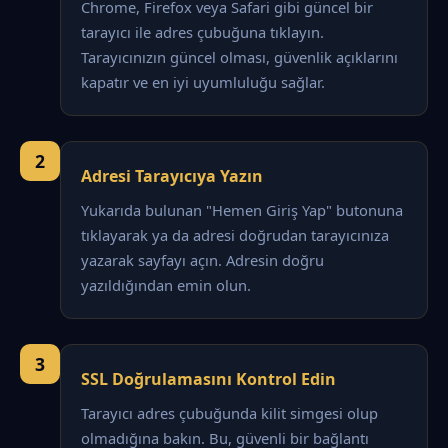
Chrome, Firefox veya Safari gibi güncel bir
tarayıcı ile adres çubuğuna tıklayın.
Tarayıcınızın güncel olması, güvenlik açıklarını
kapatır ve en iyi uyumluluğu sağlar.
2
Adresi Tarayıcıya Yazın
Yukarıda bulunan "Hemen Giriş Yap" butonuna
tıklayarak ya da adresi doğrudan tarayıcınıza
yazarak sayfayı açın. Adresin doğru
yazıldığından emin olun.
3
SSL Doğrulamasını Kontrol Edin
Tarayıcı adres çubuğunda kilit simgesi olup
olmadığına bakın. Bu, güvenli bir bağlantı