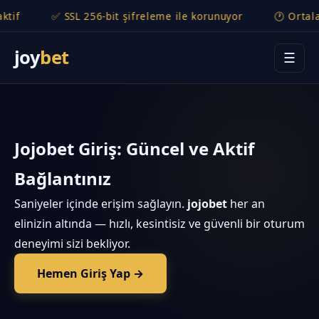
✅ SSL 256-bit şifreleme ile korunuyor
🕐 Ortalama e
joy
bet
☰
Jojobet Giriş: Güncel ve Aktif
Bağlantınız
Saniyeler içinde erişim sağlayın.
jojobet
her an
elinizin altında — hızlı, kesintisiz ve güvenli bir oturum
deneyimi sizi bekliyor.
Hemen Giriş Yap →