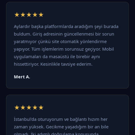
★★★★★
Aylardır başka platformlarda aradığım şeyi burada
buldum. Giriş adresinin güncellenmesi bir sorun
yaratmıyor çünkü site otomatik yönlendirme
yapıyor. Tüm işlemlerim sorunsuz geçiyor. Mobil
uygulamaları da masaüstü ile birebir aynı
hissettiriyor. Kesinlikle tavsiye ederim.
Mert A.
★★★★★
İstanbul'da oturuyorum ve bağlantı hızım her
zaman yüksek. Gecikme yaşadığım bir an bile
olmadı. İki adımlı doğrulama konusunda