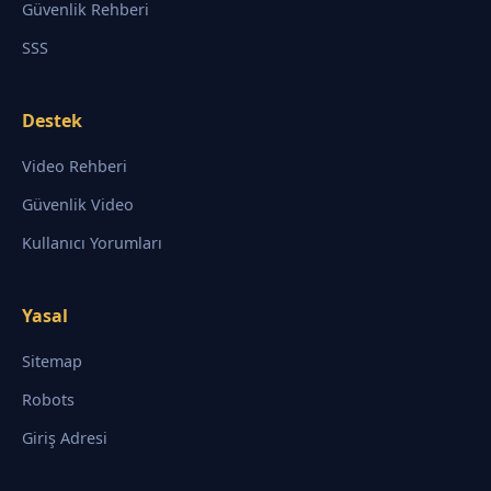
Güvenlik Rehberi
SSS
Destek
Video Rehberi
Güvenlik Video
Kullanıcı Yorumları
Yasal
Sitemap
Robots
Giriş Adresi