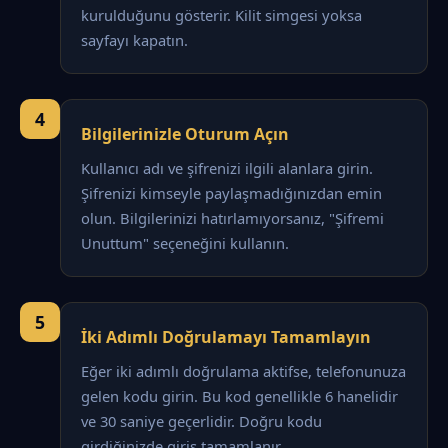
kurulduğunu gösterir. Kilit simgesi yoksa
sayfayı kapatın.
4
Bilgilerinizle Oturum Açın
Kullanıcı adı ve şifrenizi ilgili alanlara girin.
Şifrenizi kimseyle paylaşmadığınızdan emin
olun. Bilgilerinizi hatırlamıyorsanız, "Şifremi
Unuttum" seçeneğini kullanın.
5
İki Adımlı Doğrulamayı Tamamlayın
Eğer iki adımlı doğrulama aktifse, telefonunuza
gelen kodu girin. Bu kod genellikle 6 hanelidir
ve 30 saniye geçerlidir. Doğru kodu
girdiğinizde giriş tamamlanır.