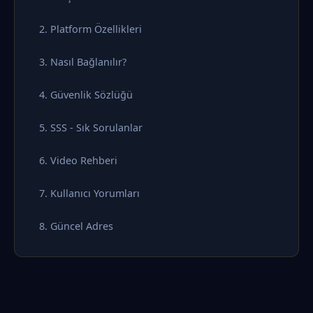
2. Platform Özellikleri
3. Nasıl Bağlanılır?
4. Güvenlik Sözlüğü
5. SSS - Sık Sorulanlar
6. Video Rehberi
7. Kullanıcı Yorumları
8. Güncel Adres