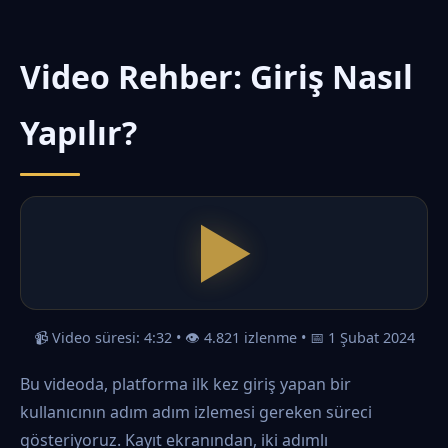
Ortalama e-posta yanıt süresi 2 saat içindedir.
Haftanın her günü, günün her saati aktifiz.
Video Rehber: Giriş Nasıl
Yapılır?
📹 Video süresi: 4:32 • 👁️ 4.821 izlenme • 📅 1 Şubat 2024
Bu videoda, platforma ilk kez giriş yapan bir
kullanıcının adım adım izlemesi gereken süreci
gösteriyoruz. Kayıt ekranından, iki adımlı