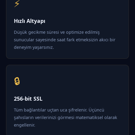
⚡
Hızlı Altyapı
Düşük gecikme süresi ve optimize edilmiş
sunucular sayesinde saat fark etmeksizin akıcı bir
deneyim yaşarsınız.
🔒
256-bit SSL
Tüm bağlantılar uçtan uca şifrelenir. Üçüncü
şahısların verilerinizi görmesi matematiksel olarak
engellenir.