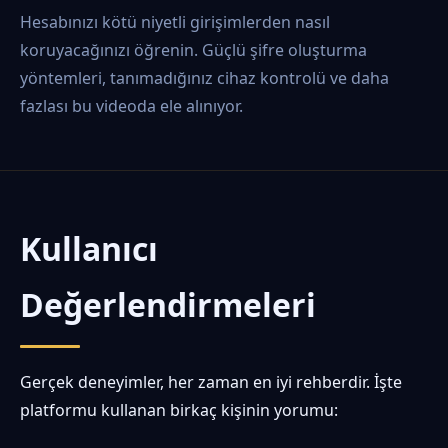
Hesabınızı kötü niyetli girişimlerden nasıl
koruyacağınızı öğrenin. Güçlü şifre oluşturma
yöntemleri, tanımadığınız cihaz kontrolü ve daha
fazlası bu videoda ele alınıyor.
Kullanıcı
Değerlendirmeleri
Gerçek deneyimler, her zaman en iyi rehberdir. İşte
platformu kullanan birkaç kişinin yorumu: