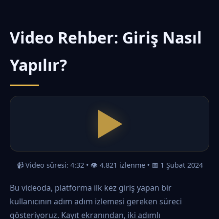
Ortalama e-posta yanıt süresi 2 saat içindedir.
Haftanın her günü, günün her saati aktifiz.
Video Rehber: Giriş Nasıl
Yapılır?
📹 Video süresi: 4:32 • 👁️ 4.821 izlenme • 📅 1 Şubat 2024
Bu videoda, platforma ilk kez giriş yapan bir
kullanıcının adım adım izlemesi gereken süreci
gösteriyoruz. Kayıt ekranından, iki adımlı