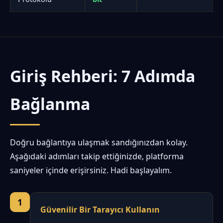
Giriş Rehberi: 7 Adımda
Bağlanma
Doğru bağlantıya ulaşmak sandığınızdan kolay.
Aşağıdaki adımları takip ettiğinizde, platforma
saniyeler içinde erişirsiniz. Hadi başlayalım.
1
Güvenilir Bir Tarayıcı Kullanın