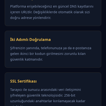
Platforma erişebileceğiniz en güncel DNS kayıtlarını
içeren URL'dir. Değişikliklerde otomatik olarak sizi
doğru adrese yönlendirir.
İki Adımlı Doğrulama
Şifrenizin yanında, telefonunuza ya da e-postanıza
gelen ikinci bir kodun girilmesini zorunlu kılan
güvenlik katmanıdır.
SSL Sertifikası
Tarayıcı ile sunucu arasındaki veri iletişimini
şifreleyen güvenlik teknolojisidir. 256-bit
uzunluğundaki anahtarlar kırılamayacak kadar