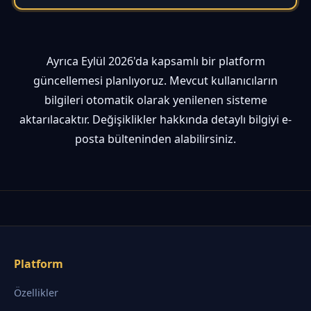
Ayrıca Eylül 2026'da kapsamlı bir platform
güncellemesi planlıyoruz. Mevcut kullanıcıların
bilgileri otomatik olarak yenilenen sisteme
aktarılacaktır. Değişiklikler hakkında detaylı bilgiyi e-
posta bülteninden alabilirsiniz.
Platform
Özellikler