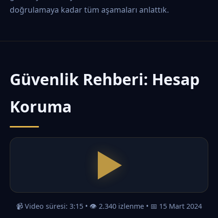
doğrulamaya kadar tüm aşamaları anlattık.
Güvenlik Rehberi: Hesap
Koruma
📹 Video süresi: 3:15 • 👁️ 2.340 izlenme • 📅 15 Mart 2024