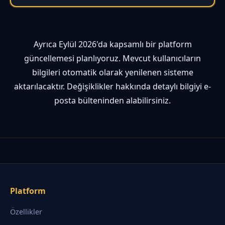
Ayrıca Eylül 2026'da kapsamlı bir platform
güncellemesi planlıyoruz. Mevcut kullanıcıların
bilgileri otomatik olarak yenilenen sisteme
aktarılacaktır. Değişiklikler hakkında detaylı bilgiyi e-
posta bülteninden alabilirsiniz.
Platform
Özellikler