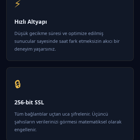
⚡
Hızlı Altyapı
Düşük gecikme süresi ve optimize edilmiş
sunucular sayesinde saat fark etmeksizin akıcı bir
deneyim yaşarsınız.
🔒
256-bit SSL
Tüm bağlantılar uçtan uca şifrelenir. Üçüncü
şahısların verilerinizi görmesi matematiksel olarak
engellenir.