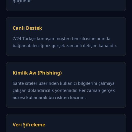
güçlüdür.
Canlı Destek
7/24 Türkçe konuşan müşteri temsilcisine anında
bağlanabileceğiniz gerçek zamanlı iletişim kanalıdır.
Kimlik Avı (Phishing)
Sahte siteler üzerinden kullanıcı bilgilerini çalmaya
çalışan dolandırıcılık yöntemidir. Her zaman gerçek
adresi kullanarak bu riskten kaçının.
Veri Şifreleme