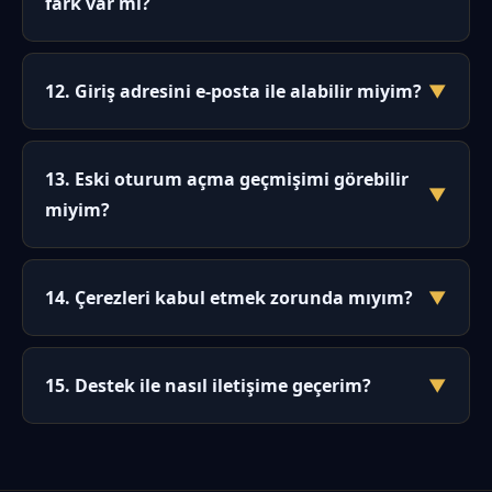
fark var mı?
en hızlı ve en stabil yoldur.
Temel özellikler aynıdır. Uygulama, anında
bildirimler ve daha hızlı erişim sunar. Tarayıcı
12. Giriş adresini e-posta ile alabilir miyim?
▼
versiyonu ise herhangi bir kurulum gerektirmez. İkisi
arasında veri senkronizasyonu sorunsuz çalışır.
Evet, giriş adresini e-posta bültenine abone olarak
düzenli olarak alabilirsiniz. Ayrıca adres değişikliği
13. Eski oturum açma geçmişimi görebilir
▼
olduğunda otomatik bir bildirim gönderilir. Bu
miyim?
özelliği hesap ayarlarınızdan aktifleştirebilirsiniz.
Evet, hesap güvenliği bölümünde son 10 oturum
açma girişinizi görüntüleyebilirsiniz. Burada tarih,
14. Çerezleri kabul etmek zorunda mıyım?
▼
saat ve IP adresi bilgileri yer alır. Şüpheli bir giriş fark
ederseniz, şifrenizi hemen değiştirin.
Zorunlu çerezler, platformun temel işlevleri için
gereklidir. Tercih ve istatistik çerezlerini ise
15. Destek ile nasıl iletişime geçerim?
▼
ayarlardan yönetebilirsiniz. Ancak bazı özellikler,
çerezler devre dışı bırakıldığında tam çalışmayabilir.
Sayfadaki canlı destek penceresinden anında mesaj
Örneğin, hatırlama özelliği.
gönderebilirsiniz. Ayrıca e-posta destek hattına
[email protected] adresinden ulaşabilirsiniz.