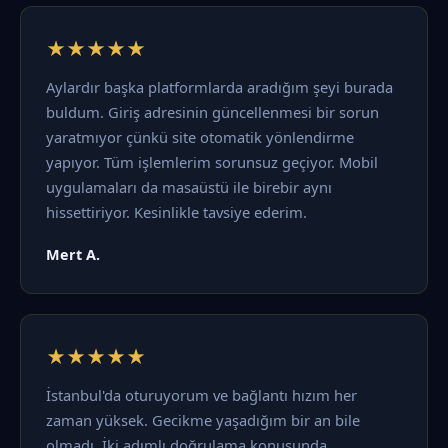
★★★★★
Aylardır başka platformlarda aradığım şeyi burada
buldum. Giriş adresinin güncellenmesi bir sorun
yaratmıyor çünkü site otomatik yönlendirme
yapıyor. Tüm işlemlerim sorunsuz geçiyor. Mobil
uygulamaları da masaüstü ile birebir aynı
hissettiriyor. Kesinlikle tavsiye ederim.
Mert A.
★★★★★
İstanbul'da oturuyorum ve bağlantı hızım her
zaman yüksek. Gecikme yaşadığım bir an bile
olmadı. İki adımlı doğrulama konusunda