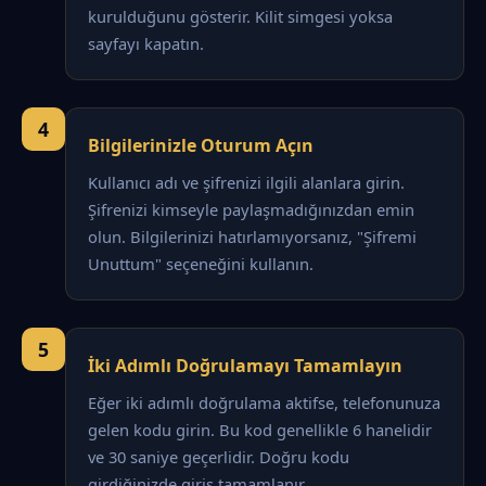
kurulduğunu gösterir. Kilit simgesi yoksa
sayfayı kapatın.
4
Bilgilerinizle Oturum Açın
Kullanıcı adı ve şifrenizi ilgili alanlara girin.
Şifrenizi kimseyle paylaşmadığınızdan emin
olun. Bilgilerinizi hatırlamıyorsanız, "Şifremi
Unuttum" seçeneğini kullanın.
5
İki Adımlı Doğrulamayı Tamamlayın
Eğer iki adımlı doğrulama aktifse, telefonunuza
gelen kodu girin. Bu kod genellikle 6 hanelidir
ve 30 saniye geçerlidir. Doğru kodu
girdiğinizde giriş tamamlanır.