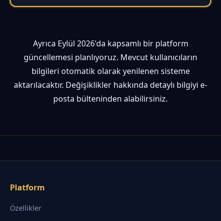
Ayrıca Eylül 2026'da kapsamlı bir platform
güncellemesi planlıyoruz. Mevcut kullanıcıların
bilgileri otomatik olarak yenilenen sisteme
aktarılacaktır. Değişiklikler hakkında detaylı bilgiyi e-
posta bülteninden alabilirsiniz.
Platform
Özellikler