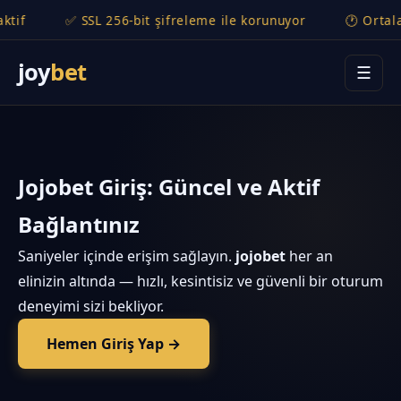
✅ SSL 256-bit şifreleme ile korunuyor
🕐 Ortalama e
joy
bet
☰
Jojobet Giriş: Güncel ve Aktif
Bağlantınız
Saniyeler içinde erişim sağlayın.
jojobet
her an
elinizin altında — hızlı, kesintisiz ve güvenli bir oturum
deneyimi sizi bekliyor.
Hemen Giriş Yap →