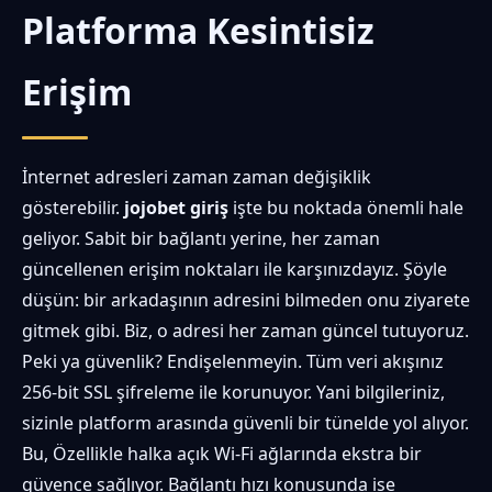
Platforma Kesintisiz
Erişim
İnternet adresleri zaman zaman değişiklik
gösterebilir.
jojobet giriş
işte bu noktada önemli hale
geliyor. Sabit bir bağlantı yerine, her zaman
güncellenen erişim noktaları ile karşınızdayız. Şöyle
düşün: bir arkadaşının adresini bilmeden onu ziyarete
gitmek gibi. Biz, o adresi her zaman güncel tutuyoruz.
Peki ya güvenlik? Endişelenmeyin. Tüm veri akışınız
256-bit SSL şifreleme ile korunuyor. Yani bilgileriniz,
sizinle platform arasında güvenli bir tünelde yol alıyor.
Bu, Özellikle halka açık Wi-Fi ağlarında ekstra bir
güvence sağlıyor. Bağlantı hızı konusunda ise