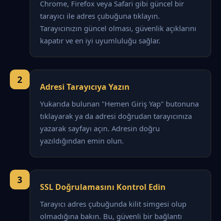
Chrome, Firefox veya Safari gibi güncel bir
tarayıcı ile adres çubuğuna tıklayın.
Tarayıcınızın güncel olması, güvenlik açıklarını
kapatır ve en iyi uyumluluğu sağlar.
2
Adresi Tarayıcıya Yazın
Yukarıda bulunan "Hemen Giriş Yap" butonuna
tıklayarak ya da adresi doğrudan tarayıcınıza
yazarak sayfayı açın. Adresin doğru
yazıldığından emin olun.
3
SSL Doğrulamasını Kontrol Edin
Tarayıcı adres çubuğunda kilit simgesi olup
olmadığına bakın. Bu, güvenli bir bağlantı