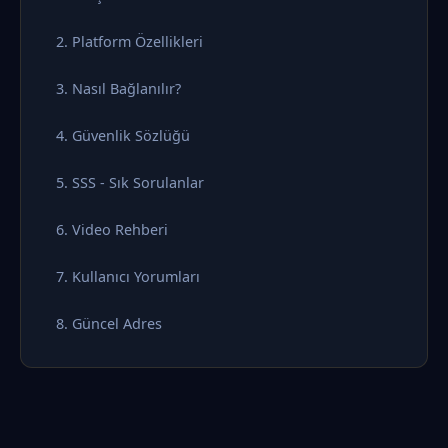
2. Platform Özellikleri
3. Nasıl Bağlanılır?
4. Güvenlik Sözlüğü
5. SSS - Sık Sorulanlar
6. Video Rehberi
7. Kullanıcı Yorumları
8. Güncel Adres