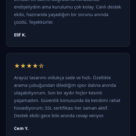
endişeliydim ama kurulumu çok kolay. Canlı destek
ekibi, haziranda yaşadığım bir sorunu anında
çözdü. Teşekkürler.
Elif K.
★★★★☆
Arayüz tasarımı oldukça sade ve hızlı. Özellikle
arama çubuğundan dilediğim spor dalına anında
ulaşabiliyorum. Son bir aydır hiçbir kesinti
yaşamadım. Güvenlik konusunda da kendimi rahat
hissediyorum; SSL sertifikası her zaman aktif.
Destek ekibi gece bile anında cevap veriyor.
Cem Y.