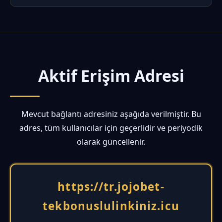
Aktif Erişim Adresi
Mevcut bağlantı adresiniz aşağıda verilmiştir. Bu
adres, tüm kullanıcılar için geçerlidir ve periyodik
olarak güncellenir.
https://tr.jojobet-
tekbonuslulinkiniz.icu