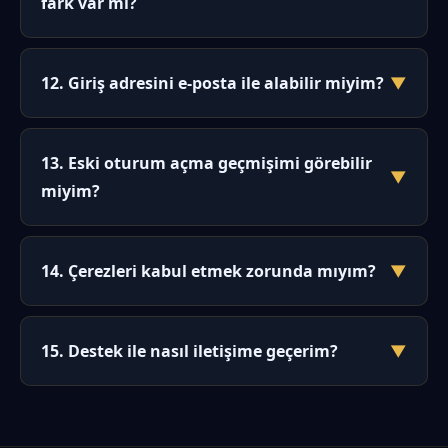
fark var mı?
en hızlı ve en stabil yoldur.
Temel özellikler aynıdır. Uygulama, anında
bildirimler ve daha hızlı erişim sunar. Tarayıcı
12. Giriş adresini e-posta ile alabilir miyim?
▼
versiyonu ise herhangi bir kurulum gerektirmez. İkisi
arasında veri senkronizasyonu sorunsuz çalışır.
Evet, giriş adresini e-posta bültenine abone olarak
düzenli olarak alabilirsiniz. Ayrıca adres değişikliği
13. Eski oturum açma geçmişimi görebilir
▼
olduğunda otomatik bir bildirim gönderilir. Bu
miyim?
özelliği hesap ayarlarınızdan aktifleştirebilirsiniz.
Evet, hesap güvenliği bölümünde son 10 oturum
açma girişinizi görüntüleyebilirsiniz. Burada tarih,
14. Çerezleri kabul etmek zorunda mıyım?
▼
saat ve IP adresi bilgileri yer alır. Şüpheli bir giriş fark
ederseniz, şifrenizi hemen değiştirin.
Zorunlu çerezler, platformun temel işlevleri için
gereklidir. Tercih ve istatistik çerezlerini ise
15. Destek ile nasıl iletişime geçerim?
▼
ayarlardan yönetebilirsiniz. Ancak bazı özellikler,
çerezler devre dışı bırakıldığında tam çalışmayabilir.
Sayfadaki canlı destek penceresinden anında mesaj
Örneğin, hatırlama özelliği.
gönderebilirsiniz. Ayrıca e-posta destek hattına
[email protected] adresinden ulaşabilirsiniz.