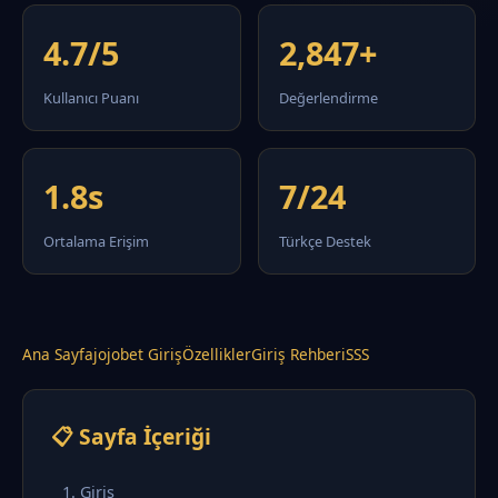
4.7/5
2,847+
Kullanıcı Puanı
Değerlendirme
1.8s
7/24
Ortalama Erişim
Türkçe Destek
Ana Sayfa
jojobet Giriş
Özellikler
Giriş Rehberi
SSS
📋 Sayfa İçeriği
1. Giriş