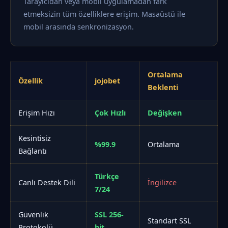
Tarayıcıdan veya mobil uygulamadan fark
etmeksizin tüm özelliklere erişim. Masaüstü ile
mobil arasında senkronizasyon.
Ortalama
Özellik
jojobet
Beklenti
Erişim Hızı
Çok Hızlı
Değişken
Kesintisiz
%99.9
Ortalama
Bağlantı
Türkçe
Canlı Destek Dili
İngilizce
7/24
Güvenlik
SSL 256-
Standart SSL
Protokolü
bit