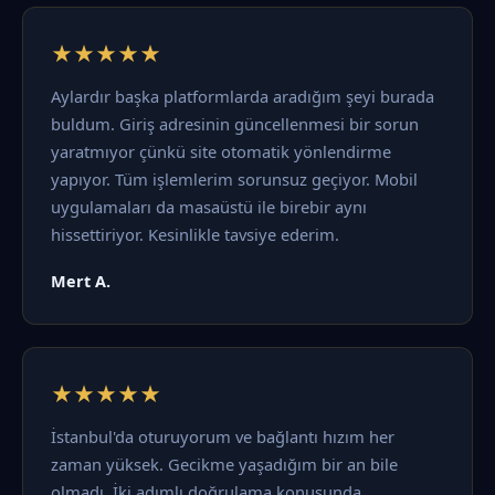
★★★★★
Aylardır başka platformlarda aradığım şeyi burada
buldum. Giriş adresinin güncellenmesi bir sorun
yaratmıyor çünkü site otomatik yönlendirme
yapıyor. Tüm işlemlerim sorunsuz geçiyor. Mobil
uygulamaları da masaüstü ile birebir aynı
hissettiriyor. Kesinlikle tavsiye ederim.
Mert A.
★★★★★
İstanbul'da oturuyorum ve bağlantı hızım her
zaman yüksek. Gecikme yaşadığım bir an bile
olmadı. İki adımlı doğrulama konusunda