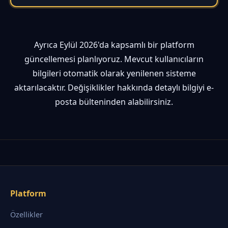
Ayrıca Eylül 2026'da kapsamlı bir platform
güncellemesi planlıyoruz. Mevcut kullanıcıların
bilgileri otomatik olarak yenilenen sisteme
aktarılacaktır. Değişiklikler hakkında detaylı bilgiyi e-
posta bülteninden alabilirsiniz.
Platform
Özellikler