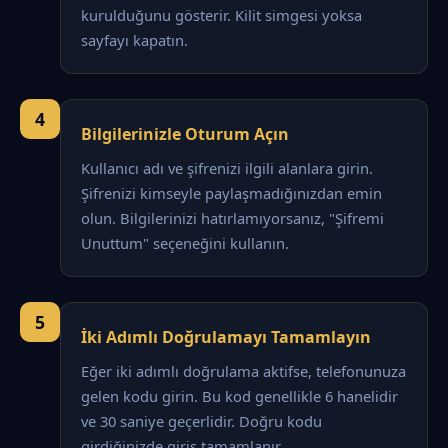
kurulduğunu gösterir. Kilit simgesi yoksa
sayfayı kapatın.
4
Bilgilerinizle Oturum Açın
Kullanıcı adı ve şifrenizi ilgili alanlara girin.
Şifrenizi kimseyle paylaşmadığınızdan emin
olun. Bilgilerinizi hatırlamıyorsanız, "Şifremi
Unuttum" seçeneğini kullanın.
5
İki Adımlı Doğrulamayı Tamamlayın
Eğer iki adımlı doğrulama aktifse, telefonunuza
gelen kodu girin. Bu kod genellikle 6 hanelidir
ve 30 saniye geçerlidir. Doğru kodu
girdiğinizde giriş tamamlanır.