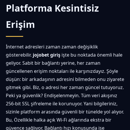
Platforma Kesintisiz
Erişim
İnternet adresleri zaman zaman değişiklik
gösterebilir.
jojobet giriş
işte bu noktada önemli hale
geliyor. Sabit bir bağlantı yerine, her zaman
güncellenen erişim noktaları ile karşınızdayız. Şöyle
düşün: bir arkadaşının adresini bilmeden onu ziyarete
gitmek gibi. Biz, o adresi her zaman güncel tutuyoruz.
Peki ya güvenlik? Endişelenmeyin. Tüm veri akışınız
256-bit SSL şifreleme ile korunuyor. Yani bilgileriniz,
sizinle platform arasında güvenli bir tünelde yol alıyor.
Bu, Özellikle halka açık Wi-Fi ağlarında ekstra bir
güvence sağlıyor. Bağlantı hızı konusunda ise