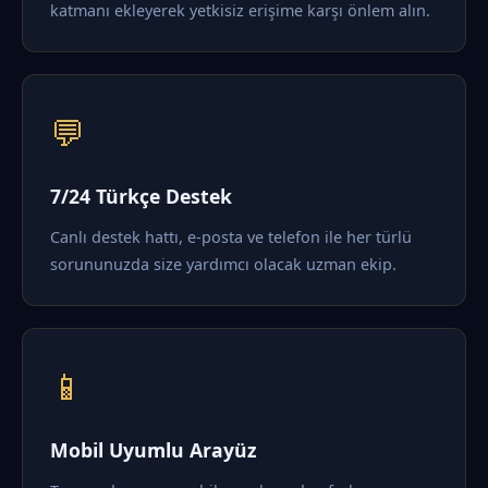
katmanı ekleyerek yetkisiz erişime karşı önlem alın.
💬
7/24 Türkçe Destek
Canlı destek hattı, e-posta ve telefon ile her türlü
sorununuzda size yardımcı olacak uzman ekip.
📱
Mobil Uyumlu Arayüz