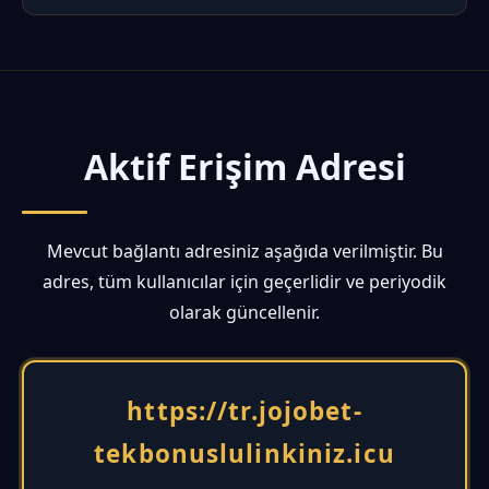
Aktif Erişim Adresi
Mevcut bağlantı adresiniz aşağıda verilmiştir. Bu
adres, tüm kullanıcılar için geçerlidir ve periyodik
olarak güncellenir.
https://tr.jojobet-
tekbonuslulinkiniz.icu