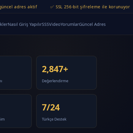
el adres aktif
✅ SSL 256-bit şifreleme ile korunuyor
ikler
Nasıl Giriş Yapılır
SSS
Video
Yorumlar
Güncel Adres
2,847+
nı
Değerlendirme
7/24
şim
Türkçe Destek