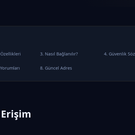
Özellikleri
3. Nasıl Bağlanılır?
4. Güvenlik Sö
ı Yorumları
8. Güncel Adres
 Erişim