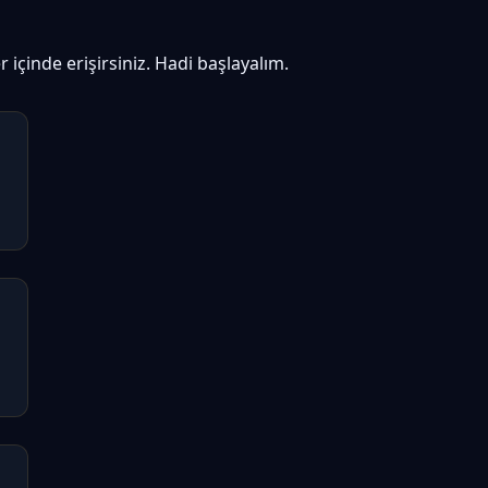
içinde erişirsiniz. Hadi başlayalım.