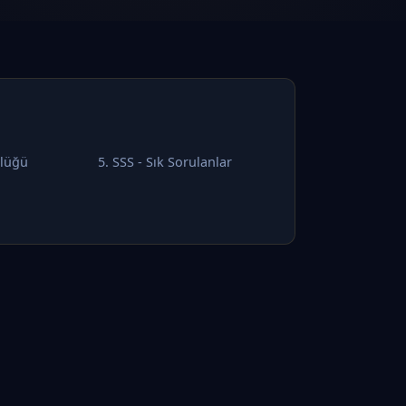
zlüğü
5. SSS - Sık Sorulanlar