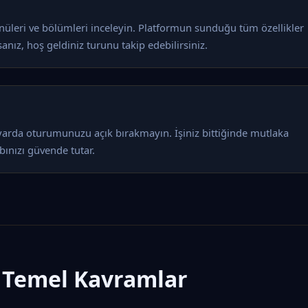
nüleri ve bölümleri inceleyin. Platformun sunduğu tüm özellikler
rsanız, hoş geldiniz turunu takip edebilirsiniz.
ayarda oturumunuzu açık bırakmayın. İşiniz bittiğinde mutlaka
bınızı güvende tutar.
 Temel Kavramlar