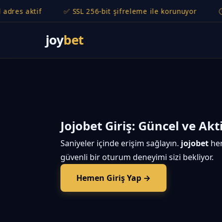
s aktif
✅ SSL 256-bit şifreleme ile korunuyor
🕐 Or
joy
bet
Jojobet Giriş: Güncel ve Akt
Saniyeler içinde erişim sağlayın.
jojobet
her
güvenli bir oturum deneyimi sizi bekliyor.
Hemen Giriş Yap →