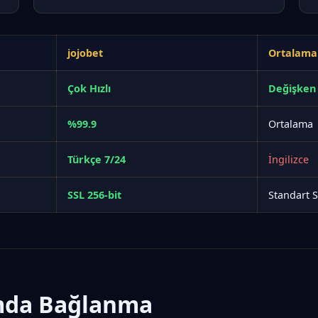
jojobet
Ortalama
Çok Hızlı
Değişken
%99.9
Ortalama
Türkçe 7/24
İngilizce
SSL 256-bit
Standart 
ımda Bağlanma