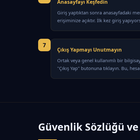
Anasayfayı Keşfedin
Giriş yaptıktan sonra anasayfadaki me
erişiminize açıktır. İlk kez giriş yapıyo
7
Çıkış Yapmayı Unutmayın
Ortak veya genel kullanımlı bir bilgis
"Çıkış Yap" butonuna tıklayın. Bu, hesa
Güvenlik Sözlüğü ve