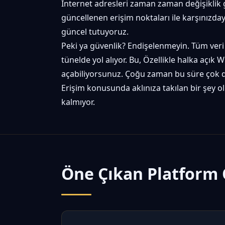
İnternet adresleri zaman zaman değişiklik g
güncellenen erişim noktaları ile karşınızda
güncel tutuyoruz.
Peki ya güvenlik? Endişelenmeyin. Tüm veri ak
tünelde yol alıyor. Bu, Özellikle halka açık
açabiliyorsunuz. Çoğu zaman bu süre çok d
Erişim konusunda aklınıza takılan bir şey ol
kalmıyor.
Öne Çıkan Platform Ö