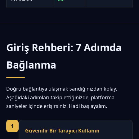
Giriş Rehberi: 7 Adımda
Bağlanma
Doğru bağlantıya ulaşmak sandığınızdan kolay.
Aşağıdaki adımları takip ettiğinizde, platforma
saniyeler içinde erişirsiniz. Hadi başlayalım.
1
Güvenilir Bir Tarayıcı Kullanın