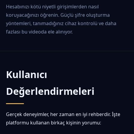
Hesabınızı kötü niyetli girişimlerden nasıl
koruyacağınızı öğrenin. Güçlü şifre oluşturma
yöntemleri, tanımadığınız cihaz kontrolü ve daha
fazlası bu videoda ele alınıyor.
Kullanıcı
Değerlendirmeleri
Gerçek deneyimler, her zaman en iyi rehberdir. İşte
platformu kullanan birkaç kişinin yorumu: