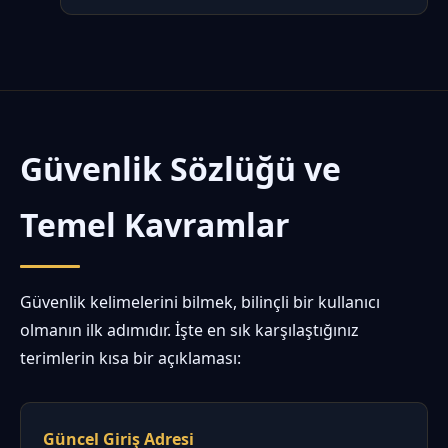
Güvenlik Sözlüğü ve
Temel Kavramlar
Güvenlik kelimelerini bilmek, bilinçli bir kullanıcı
olmanın ilk adımıdır. İşte en sık karşılaştığınız
terimlerin kısa bir açıklaması:
Güncel Giriş Adresi