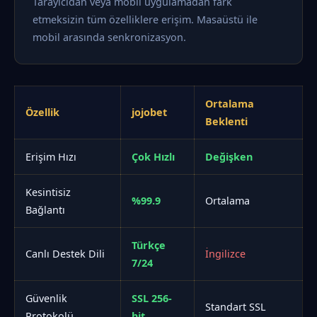
Tarayıcıdan veya mobil uygulamadan fark
etmeksizin tüm özelliklere erişim. Masaüstü ile
mobil arasında senkronizasyon.
Ortalama
Özellik
jojobet
Beklenti
Erişim Hızı
Çok Hızlı
Değişken
Kesintisiz
%99.9
Ortalama
Bağlantı
Türkçe
Canlı Destek Dili
İngilizce
7/24
Güvenlik
SSL 256-
Standart SSL
Protokolü
bit