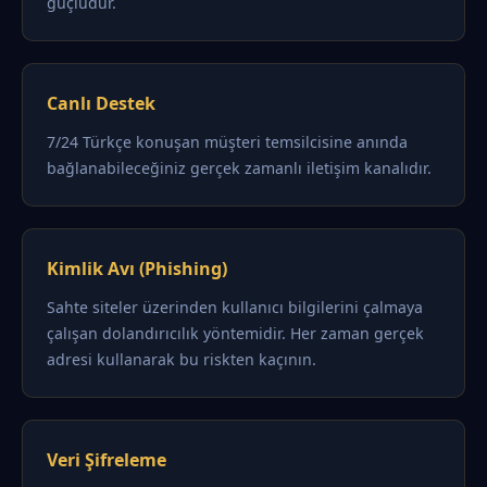
güçlüdür.
Canlı Destek
7/24 Türkçe konuşan müşteri temsilcisine anında
bağlanabileceğiniz gerçek zamanlı iletişim kanalıdır.
Kimlik Avı (Phishing)
Sahte siteler üzerinden kullanıcı bilgilerini çalmaya
çalışan dolandırıcılık yöntemidir. Her zaman gerçek
adresi kullanarak bu riskten kaçının.
Veri Şifreleme