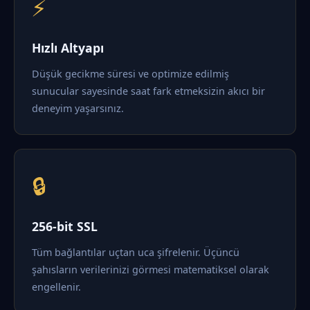
⚡
Hızlı Altyapı
Düşük gecikme süresi ve optimize edilmiş
sunucular sayesinde saat fark etmeksizin akıcı bir
deneyim yaşarsınız.
🔒
256-bit SSL
Tüm bağlantılar uçtan uca şifrelenir. Üçüncü
şahısların verilerinizi görmesi matematiksel olarak
engellenir.