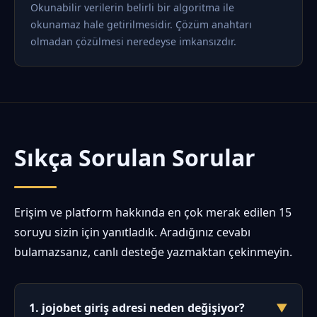
Okunabilir verilerin belirli bir algoritma ile
okunamaz hale getirilmesidir. Çözüm anahtarı
olmadan çözülmesi neredeyse imkansızdır.
Sıkça Sorulan Sorular
Erişim ve platform hakkında en çok merak edilen 15
soruyu sizin için yanıtladık. Aradığınız cevabı
bulamazsanız, canlı desteğe yazmaktan çekinmeyin.
1. jojobet giriş adresi neden değişiyor?
▼