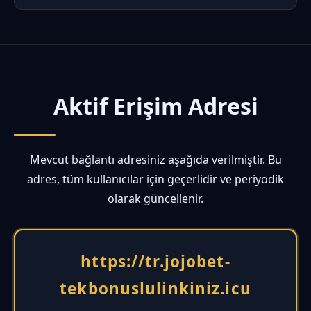
Aktif Erişim Adresi
Mevcut bağlantı adresiniz aşağıda verilmiştir. Bu
adres, tüm kullanıcılar için geçerlidir ve periyodik
olarak güncellenir.
https://tr.jojobet-
tekbonuslulinkiniz.icu