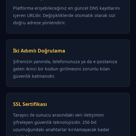
Platforma erişebileceğiniz en güncel DNS kayıtlarını
içeren URL'dir. Değişikliklerde otomatik olarak sizi
doğru adrese yönlendirir.
İki Adımlı Doğrulama
Şifrenizin yanında, telefonunuza ya da e-postanıza
gelen ikinci bir kodun girilmesini zorunlu kılan
güvenlik katmanıdır.
SSL Sertifikası
Tarayıcı ile sunucu arasındaki veri iletişimini
şifreleyen güvenlik teknolojisidir. 256-bit
uzunluğundaki anahtarlar kırılamayacak kadar