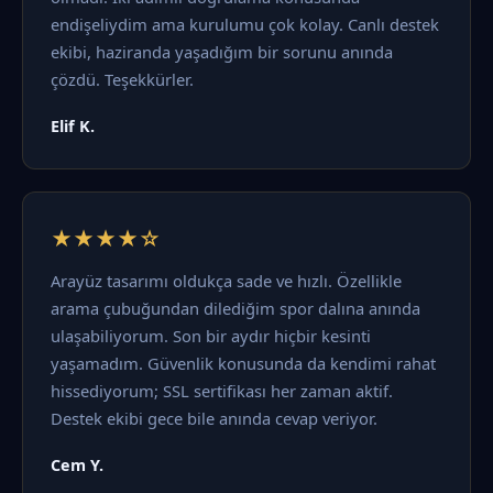
endişeliydim ama kurulumu çok kolay. Canlı destek
ekibi, haziranda yaşadığım bir sorunu anında
çözdü. Teşekkürler.
Elif K.
★★★★☆
Arayüz tasarımı oldukça sade ve hızlı. Özellikle
arama çubuğundan dilediğim spor dalına anında
ulaşabiliyorum. Son bir aydır hiçbir kesinti
yaşamadım. Güvenlik konusunda da kendimi rahat
hissediyorum; SSL sertifikası her zaman aktif.
Destek ekibi gece bile anında cevap veriyor.
Cem Y.