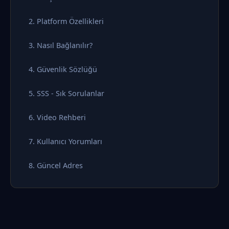
2. Platform Özellikleri
3. Nasıl Bağlanılır?
4. Güvenlik Sözlüğü
5. SSS - Sık Sorulanlar
6. Video Rehberi
7. Kullanıcı Yorumları
8. Güncel Adres