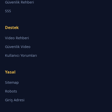
Güvenlik Rehberi
SSS
Destek
Video Rehberi
Güvenlik Video
Kullanıcı Yorumları
Yasal
Sitemap
Robots
Giriş Adresi