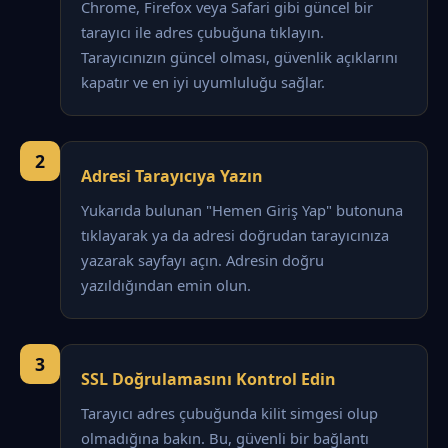
Chrome, Firefox veya Safari gibi güncel bir
tarayıcı ile adres çubuğuna tıklayın.
Tarayıcınızın güncel olması, güvenlik açıklarını
kapatır ve en iyi uyumluluğu sağlar.
2
Adresi Tarayıcıya Yazın
Yukarıda bulunan "Hemen Giriş Yap" butonuna
tıklayarak ya da adresi doğrudan tarayıcınıza
yazarak sayfayı açın. Adresin doğru
yazıldığından emin olun.
3
SSL Doğrulamasını Kontrol Edin
Tarayıcı adres çubuğunda kilit simgesi olup
olmadığına bakın. Bu, güvenli bir bağlantı