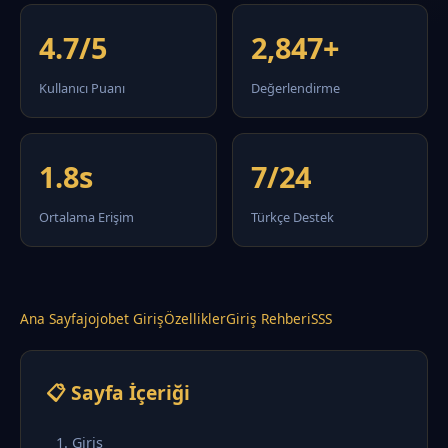
4.7/5
2,847+
Kullanıcı Puanı
Değerlendirme
1.8s
7/24
Ortalama Erişim
Türkçe Destek
Ana Sayfa
jojobet Giriş
Özellikler
Giriş Rehberi
SSS
📋 Sayfa İçeriği
1. Giriş