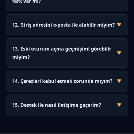
fark var mı?
en hızlı ve en stabil yoldur.
Temel özellikler aynıdır. Uygulama, anında
bildirimler ve daha hızlı erişim sunar. Tarayıcı
12. Giriş adresini e-posta ile alabilir miyim?
▼
versiyonu ise herhangi bir kurulum gerektirmez. İkisi
arasında veri senkronizasyonu sorunsuz çalışır.
Evet, giriş adresini e-posta bültenine abone olarak
düzenli olarak alabilirsiniz. Ayrıca adres değişikliği
13. Eski oturum açma geçmişimi görebilir
▼
olduğunda otomatik bir bildirim gönderilir. Bu
miyim?
özelliği hesap ayarlarınızdan aktifleştirebilirsiniz.
Evet, hesap güvenliği bölümünde son 10 oturum
açma girişinizi görüntüleyebilirsiniz. Burada tarih,
14. Çerezleri kabul etmek zorunda mıyım?
▼
saat ve IP adresi bilgileri yer alır. Şüpheli bir giriş fark
ederseniz, şifrenizi hemen değiştirin.
Zorunlu çerezler, platformun temel işlevleri için
gereklidir. Tercih ve istatistik çerezlerini ise
15. Destek ile nasıl iletişime geçerim?
▼
ayarlardan yönetebilirsiniz. Ancak bazı özellikler,
çerezler devre dışı bırakıldığında tam çalışmayabilir.
Sayfadaki canlı destek penceresinden anında mesaj
Örneğin, hatırlama özelliği.
gönderebilirsiniz. Ayrıca e-posta destek hattına
[email protected] adresinden ulaşabilirsiniz.