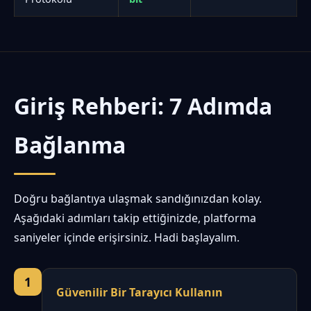
Giriş Rehberi: 7 Adımda
Bağlanma
Doğru bağlantıya ulaşmak sandığınızdan kolay.
Aşağıdaki adımları takip ettiğinizde, platforma
saniyeler içinde erişirsiniz. Hadi başlayalım.
1
Güvenilir Bir Tarayıcı Kullanın