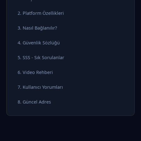
2. Platform Özellikleri
3. Nasıl Bağlanılır?
4. Güvenlik Sözlüğü
5. SSS - Sık Sorulanlar
6. Video Rehberi
7. Kullanıcı Yorumları
8. Güncel Adres