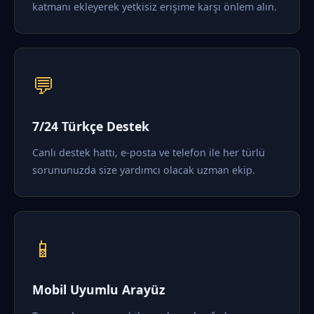
katmanı ekleyerek yetkisiz erişime karşı önlem alın.
💬
7/24 Türkçe Destek
Canlı destek hattı, e-posta ve telefon ile her türlü
sorununuzda size yardımcı olacak uzman ekip.
📱
Mobil Uyumlu Arayüz