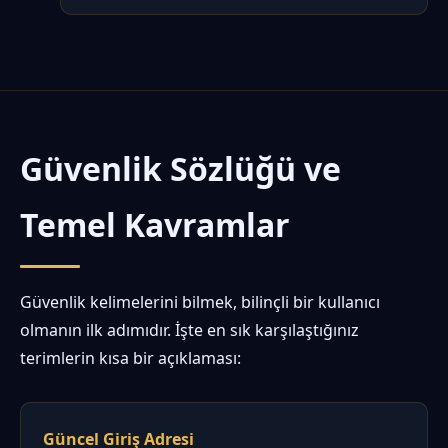
Güvenlik Sözlüğü ve
Temel Kavramlar
Güvenlik kelimelerini bilmek, bilinçli bir kullanıcı
olmanın ilk adımıdır. İşte en sık karşılaştığınız
terimlerin kısa bir açıklaması:
Güncel Giriş Adresi