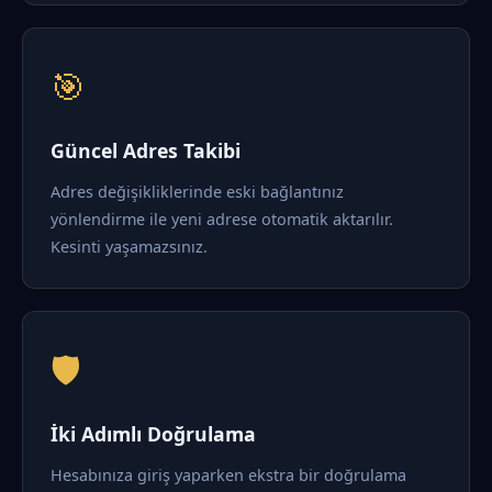
🎯
Güncel Adres Takibi
Adres değişikliklerinde eski bağlantınız
yönlendirme ile yeni adrese otomatik aktarılır.
Kesinti yaşamazsınız.
🛡️
İki Adımlı Doğrulama
Hesabınıza giriş yaparken ekstra bir doğrulama