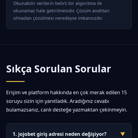
Okunabilir verilerin belirli bir algoritma ile
okunamaz hale getirilmesidir. Çözüm anahtarı
olmadan çözülmesi neredeyse imkansızdır.
Sıkça Sorulan Sorular
Erişim ve platform hakkında en çok merak edilen 15
soruyu sizin için yanıtladık. Aradığınız cevabı
bulamazsanız, canlı desteğe yazmaktan çekinmeyin.
1. jojobet giriş adresi neden değişiyor?
▼