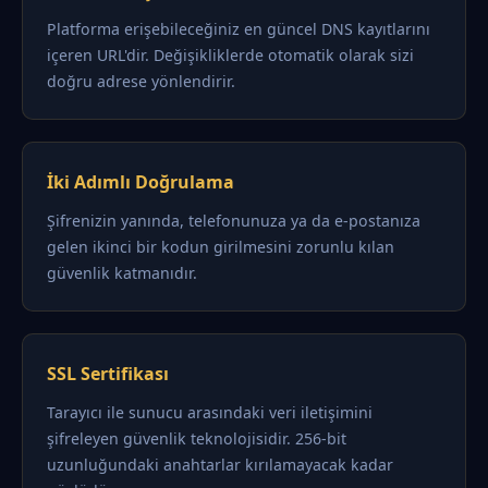
Platforma erişebileceğiniz en güncel DNS kayıtlarını
içeren URL'dir. Değişikliklerde otomatik olarak sizi
doğru adrese yönlendirir.
İki Adımlı Doğrulama
Şifrenizin yanında, telefonunuza ya da e-postanıza
gelen ikinci bir kodun girilmesini zorunlu kılan
güvenlik katmanıdır.
SSL Sertifikası
Tarayıcı ile sunucu arasındaki veri iletişimini
şifreleyen güvenlik teknolojisidir. 256-bit
uzunluğundaki anahtarlar kırılamayacak kadar