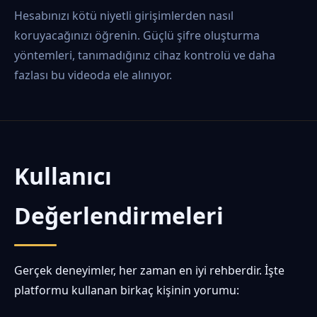
Hesabınızı kötü niyetli girişimlerden nasıl
koruyacağınızı öğrenin. Güçlü şifre oluşturma
yöntemleri, tanımadığınız cihaz kontrolü ve daha
fazlası bu videoda ele alınıyor.
Kullanıcı
Değerlendirmeleri
Gerçek deneyimler, her zaman en iyi rehberdir. İşte
platformu kullanan birkaç kişinin yorumu: