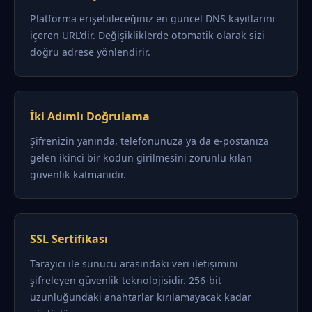
Platforma erişebileceğiniz en güncel DNS kayıtlarını
içeren URL'dir. Değişikliklerde otomatik olarak sizi
doğru adrese yönlendirir.
İki Adımlı Doğrulama
Şifrenizin yanında, telefonunuza ya da e-postanıza
gelen ikinci bir kodun girilmesini zorunlu kılan
güvenlik katmanıdır.
SSL Sertifikası
Tarayıcı ile sunucu arasındaki veri iletişimini
şifreleyen güvenlik teknolojisidir. 256-bit
uzunluğundaki anahtarlar kırılamayacak kadar