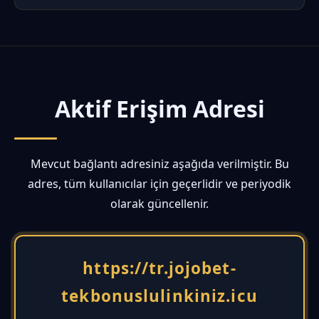
Aktif Erişim Adresi
Mevcut bağlantı adresiniz aşağıda verilmiştir. Bu
adres, tüm kullanıcılar için geçerlidir ve periyodik
olarak güncellenir.
https://tr.jojobet-
tekbonuslulinkiniz.icu