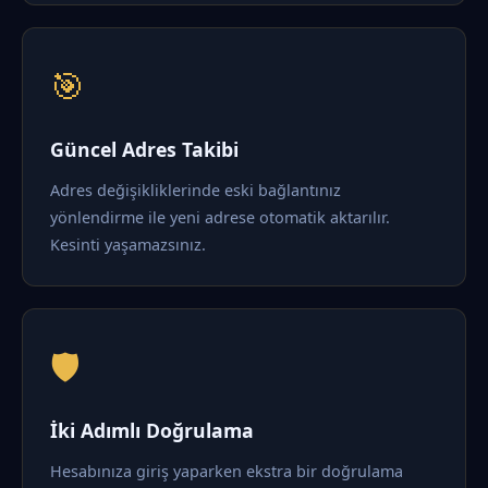
🎯
Güncel Adres Takibi
Adres değişikliklerinde eski bağlantınız
yönlendirme ile yeni adrese otomatik aktarılır.
Kesinti yaşamazsınız.
🛡️
İki Adımlı Doğrulama
Hesabınıza giriş yaparken ekstra bir doğrulama