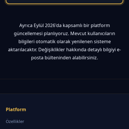
Ayrıca Eylül 2026'da kapsamlı bir platform
güncellemesi planlıyoruz. Mevcut kullanıcıların
bilgileri otomatik olarak yenilenen sisteme
aktarılacaktır. Değişiklikler hakkında detaylı bilgiyi e-
posta bülteninden alabilirsiniz.
Platform
Özellikler