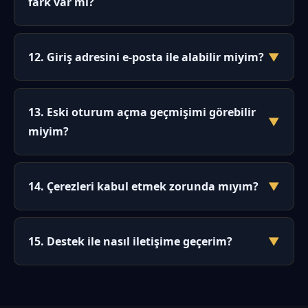
fark var mı?
en hızlı ve en stabil yoldur.
Temel özellikler aynıdır. Uygulama, anında
bildirimler ve daha hızlı erişim sunar. Tarayıcı
12. Giriş adresini e-posta ile alabilir miyim?
▼
versiyonu ise herhangi bir kurulum gerektirmez. İkisi
arasında veri senkronizasyonu sorunsuz çalışır.
Evet, giriş adresini e-posta bültenine abone olarak
düzenli olarak alabilirsiniz. Ayrıca adres değişikliği
13. Eski oturum açma geçmişimi görebilir
▼
olduğunda otomatik bir bildirim gönderilir. Bu
miyim?
özelliği hesap ayarlarınızdan aktifleştirebilirsiniz.
Evet, hesap güvenliği bölümünde son 10 oturum
açma girişinizi görüntüleyebilirsiniz. Burada tarih,
14. Çerezleri kabul etmek zorunda mıyım?
▼
saat ve IP adresi bilgileri yer alır. Şüpheli bir giriş fark
ederseniz, şifrenizi hemen değiştirin.
Zorunlu çerezler, platformun temel işlevleri için
gereklidir. Tercih ve istatistik çerezlerini ise
15. Destek ile nasıl iletişime geçerim?
▼
ayarlardan yönetebilirsiniz. Ancak bazı özellikler,
çerezler devre dışı bırakıldığında tam çalışmayabilir.
Sayfadaki canlı destek penceresinden anında mesaj
Örneğin, hatırlama özelliği.
gönderebilirsiniz. Ayrıca e-posta destek hattına
[email protected] adresinden ulaşabilirsiniz.