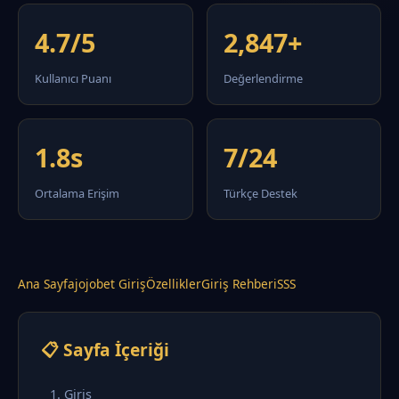
4.7/5
2,847+
Kullanıcı Puanı
Değerlendirme
1.8s
7/24
Ortalama Erişim
Türkçe Destek
Ana Sayfa
jojobet Giriş
Özellikler
Giriş Rehberi
SSS
📋 Sayfa İçeriği
1. Giriş