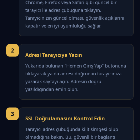
Chrome, Firefox veya Safari gibi güncel bir
tarayıcı ile adres çubuğuna tıklayın.
Tarayıcınızın güncel olması, güvenlik açıklarını
kapatır ve en iyi uyumluluğu sağlar.
2
Adresi Tarayıcıya Yazın
Yukarıda bulunan "Hemen Giriş Yap" butonuna
tıklayarak ya da adresi doğrudan tarayıcınıza
yazarak sayfayı açın. Adresin doğru
yazıldığından emin olun.
3
SSL Doğrulamasını Kontrol Edin
Tarayıcı adres çubuğunda kilit simgesi olup
olmadığına bakın. Bu, güvenli bir bağlantı