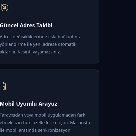
🎯
Güncel Adres Takibi
Adres değişikliklerinde eski bağlantınız
yönlendirme ile yeni adrese otomatik
aktarılır. Kesinti yaşamazsınız.
📱
Mobil Uyumlu Arayüz
Tarayıcıdan veya mobil uygulamadan fark
etmeksizin tüm özelliklere erişim. Masaüstü
ile mobil arasında senkronizasyon.