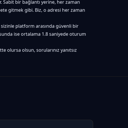
. Sabit bir bağlantı yerine, her zaman
rete gitmek gibi. Biz, o adresi her zaman
, sizinle platform arasında güvenli bir
onusunda ise ortalama 1.8 saniyede oturum
te olursa olsun, sorularınız yanıtsız