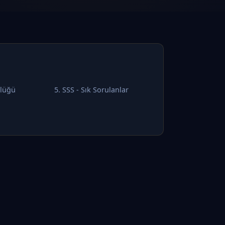
zlüğü
5. SSS - Sık Sorulanlar