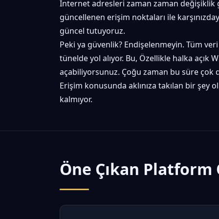
İnternet adresleri zaman zaman değişiklik g
güncellenen erişim noktaları ile karşınızda
güncel tutuyoruz.
Peki ya güvenlik? Endişelenmeyin. Tüm veri ak
tünelde yol alıyor. Bu, Özellikle halka açık
açabiliyorsunuz. Çoğu zaman bu süre çok d
Erişim konusunda aklınıza takılan bir şey ol
kalmıyor.
Öne Çıkan Platform Ö