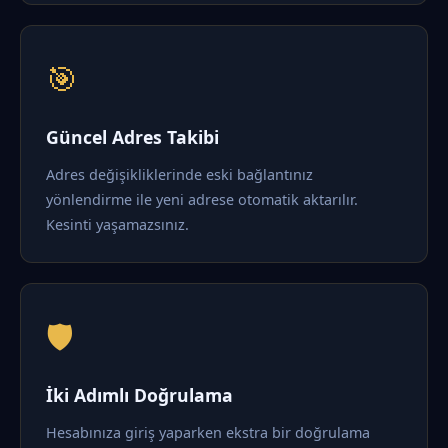
🎯
Güncel Adres Takibi
Adres değişikliklerinde eski bağlantınız
yönlendirme ile yeni adrese otomatik aktarılır.
Kesinti yaşamazsınız.
🛡️
İki Adımlı Doğrulama
Hesabınıza giriş yaparken ekstra bir doğrulama