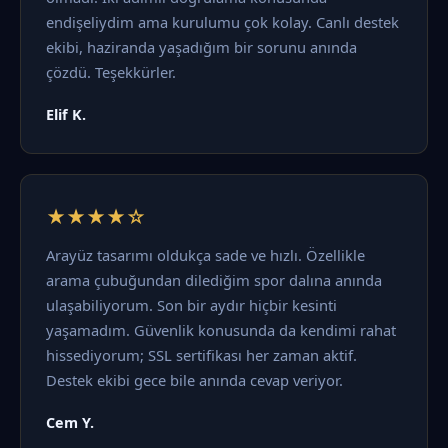
endişeliydim ama kurulumu çok kolay. Canlı destek
ekibi, haziranda yaşadığım bir sorunu anında
çözdü. Teşekkürler.
Elif K.
★★★★☆
Arayüz tasarımı oldukça sade ve hızlı. Özellikle
arama çubuğundan dilediğim spor dalına anında
ulaşabiliyorum. Son bir aydır hiçbir kesinti
yaşamadım. Güvenlik konusunda da kendimi rahat
hissediyorum; SSL sertifikası her zaman aktif.
Destek ekibi gece bile anında cevap veriyor.
Cem Y.