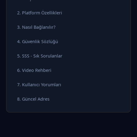
2. Platform Özellikleri
3. Nasıl Bağlanılır?
4. Güvenlik Sözlüğü
5. SSS - Sık Sorulanlar
6. Video Rehberi
7. Kullanıcı Yorumları
8. Güncel Adres