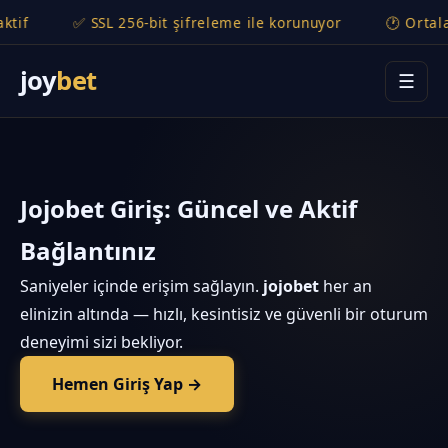
✅ SSL 256-bit şifreleme ile korunuyor
🕐 Ortalama e
joy
bet
☰
Jojobet Giriş: Güncel ve Aktif
Bağlantınız
Saniyeler içinde erişim sağlayın.
jojobet
her an
elinizin altında — hızlı, kesintisiz ve güvenli bir oturum
deneyimi sizi bekliyor.
Hemen Giriş Yap →