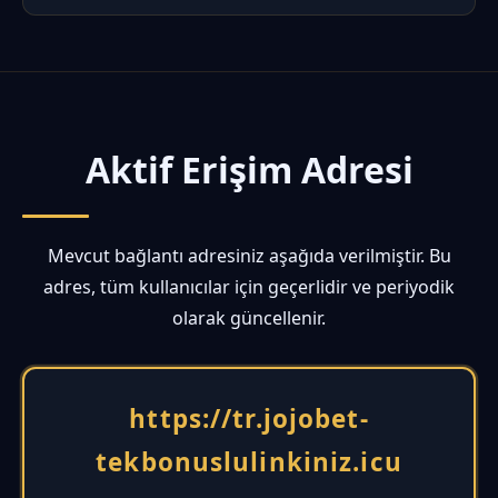
Aktif Erişim Adresi
Mevcut bağlantı adresiniz aşağıda verilmiştir. Bu
adres, tüm kullanıcılar için geçerlidir ve periyodik
olarak güncellenir.
https://tr.jojobet-
tekbonuslulinkiniz.icu