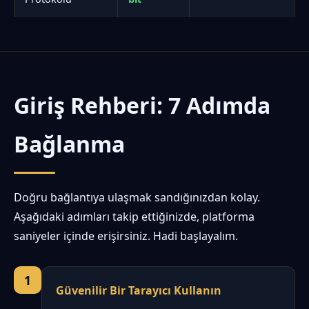
Giriş Rehberi: 7 Adımda
Bağlanma
Doğru bağlantıya ulaşmak sandığınızdan kolay.
Aşağıdaki adımları takip ettiğinizde, platforma
saniyeler içinde erişirsiniz. Hadi başlayalım.
1
Güvenilir Bir Tarayıcı Kullanın