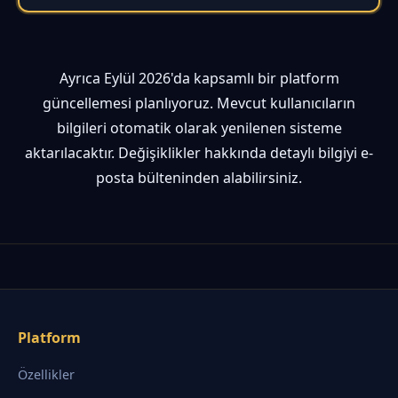
Ayrıca Eylül 2026'da kapsamlı bir platform
güncellemesi planlıyoruz. Mevcut kullanıcıların
bilgileri otomatik olarak yenilenen sisteme
aktarılacaktır. Değişiklikler hakkında detaylı bilgiyi e-
posta bülteninden alabilirsiniz.
Platform
Özellikler