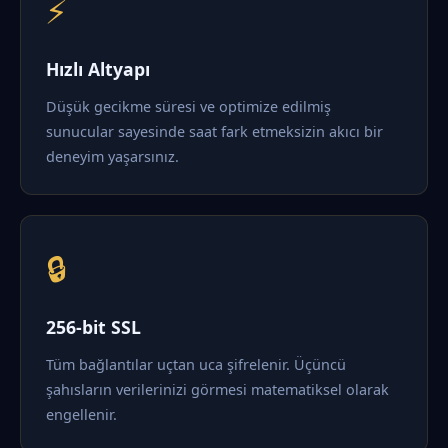
⚡
Hızlı Altyapı
Düşük gecikme süresi ve optimize edilmiş
sunucular sayesinde saat fark etmeksizin akıcı bir
deneyim yaşarsınız.
🔒
256-bit SSL
Tüm bağlantılar uçtan uca şifrelenir. Üçüncü
şahısların verilerinizi görmesi matematiksel olarak
engellenir.