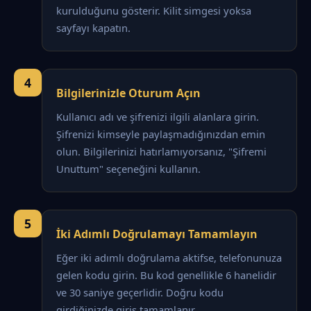
kurulduğunu gösterir. Kilit simgesi yoksa
sayfayı kapatın.
4
Bilgilerinizle Oturum Açın
Kullanıcı adı ve şifrenizi ilgili alanlara girin.
Şifrenizi kimseyle paylaşmadığınızdan emin
olun. Bilgilerinizi hatırlamıyorsanız, "Şifremi
Unuttum" seçeneğini kullanın.
5
İki Adımlı Doğrulamayı Tamamlayın
Eğer iki adımlı doğrulama aktifse, telefonunuza
gelen kodu girin. Bu kod genellikle 6 hanelidir
ve 30 saniye geçerlidir. Doğru kodu
girdiğinizde giriş tamamlanır.