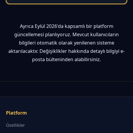
Ayrıca Eylül 2026'da kapsamlı bir platform
güncellemesi planlıyoruz. Mevcut kullanıcıların
bilgileri otomatik olarak yenilenen sisteme
aktarılacaktır. Değişiklikler hakkında detaylı bilgiyi e-
posta bülteninden alabilirsiniz.
Platform
Özellikler