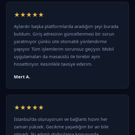
★★★★★
Aylardır başka platformlarda aradığım şeyi burada
buldum. Giriş adresinin güncellenmesi bir sorun
yaratmıyor çünkü site otomatik yönlendirme
yapıyor. Tüm işlemlerim sorunsuz geçiyor. Mobil
uygulamaları da masaüstü ile birebir aynı
hissettiriyor. Kesinlikle tavsiye ederim.
Mert A.
★★★★★
İstanbul'da oturuyorum ve bağlantı hızım her
zaman yüksek. Gecikme yaşadığım bir an bile
olmadı. İki adımlı doğrulama konusunda