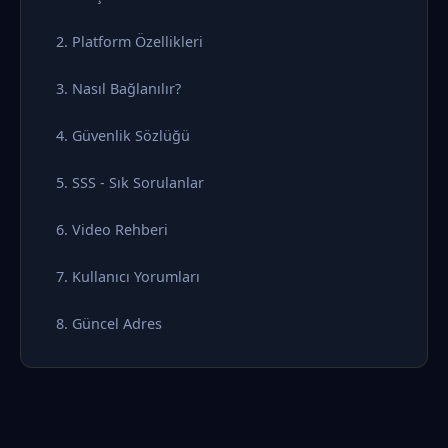
2. Platform Özellikleri
3. Nasıl Bağlanılır?
4. Güvenlik Sözlüğü
5. SSS - Sık Sorulanlar
6. Video Rehberi
7. Kullanıcı Yorumları
8. Güncel Adres