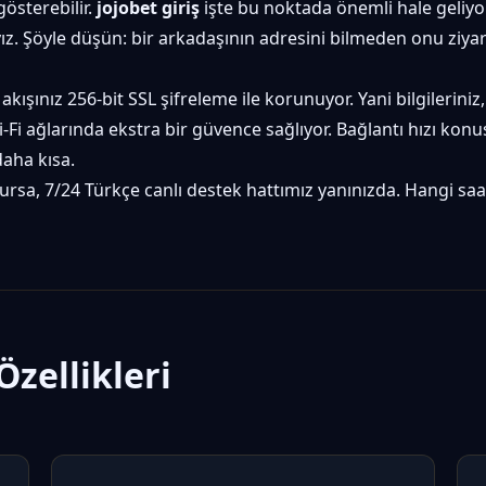
österebilir.
jojobet giriş
işte bu noktada önemli hale geliyor
yız. Şöyle düşün: bir arkadaşının adresini bilmeden onu ziya
ışınız 256-bit SSL şifreleme ile korunuyor. Yani bilgileriniz
 Wi-Fi ağlarında ekstra bir güvence sağlıyor. Bağlantı hızı k
aha kısa.
ursa, 7/24 Türkçe canlı destek hattımız yanınızda. Hangi saat
zellikleri