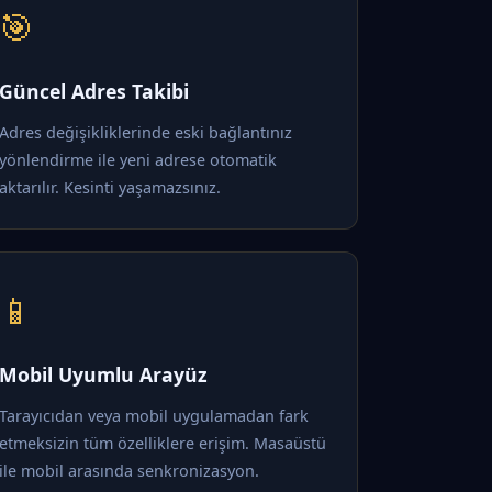
🎯
Güncel Adres Takibi
Adres değişikliklerinde eski bağlantınız
yönlendirme ile yeni adrese otomatik
aktarılır. Kesinti yaşamazsınız.
📱
Mobil Uyumlu Arayüz
Tarayıcıdan veya mobil uygulamadan fark
etmeksizin tüm özelliklere erişim. Masaüstü
ile mobil arasında senkronizasyon.