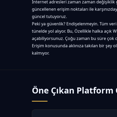
İnternet adresleri zaman zaman değişiklik g
güncellenen erişim noktaları ile karşınızda
güncel tutuyoruz.
Peki ya güvenlik? Endişelenmeyin. Tüm veri ak
tünelde yol alıyor. Bu, Özellikle halka açık
açabiliyorsunuz. Çoğu zaman bu süre çok d
Erişim konusunda aklınıza takılan bir şey ol
kalmıyor.
Öne Çıkan Platform Ö