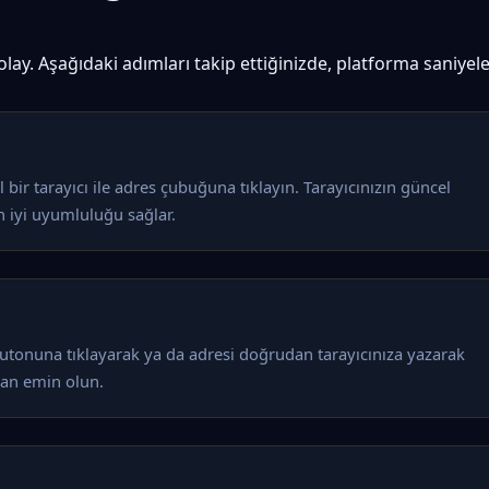
y. Aşağıdaki adımları takip ettiğinizde, platforma saniyeler 
 bir tarayıcı ile adres çubuğuna tıklayın. Tarayıcınızın güncel
en iyi uyumluluğu sağlar.
tonuna tıklayarak ya da adresi doğrudan tarayıcınıza yazarak
dan emin olun.