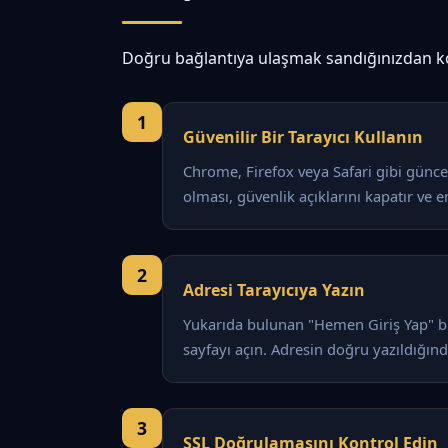
Doğru bağlantıya ulaşmak sandığınızdan kola
1
Güvenilir Bir Tarayıcı Kullanın
Chrome, Firefox veya Safari gibi güncel
olması, güvenlik açıklarını kapatır ve 
2
Adresi Tarayıcıya Yazın
Yukarıda bulunan "Hemen Giriş Yap" bu
sayfayı açın. Adresin doğru yazıldığın
3
SSL Doğrulamasını Kontrol Edin