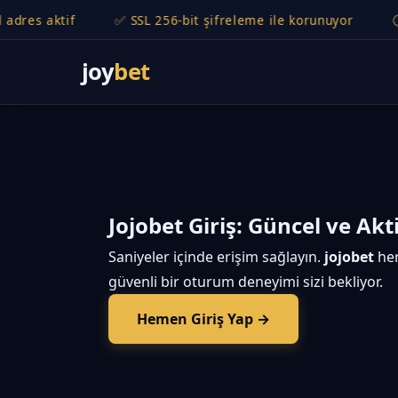
es aktif
✅ SSL 256-bit şifreleme ile korunuyor
🕐 Or
joy
bet
Jojobet Giriş: Güncel ve Akt
Saniyeler içinde erişim sağlayın.
jojobet
her
güvenli bir oturum deneyimi sizi bekliyor.
Hemen Giriş Yap →