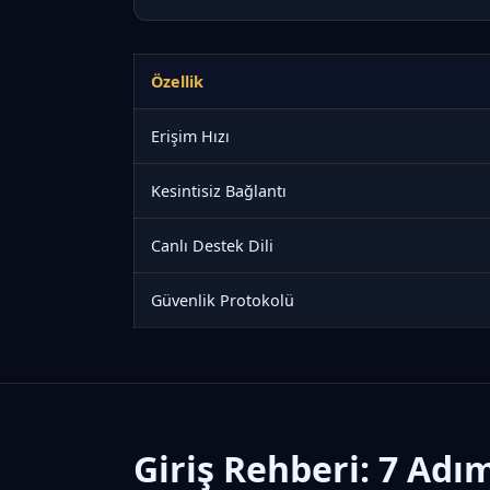
Özellik
Erişim Hızı
Kesintisiz Bağlantı
Canlı Destek Dili
Güvenlik Protokolü
Giriş Rehberi: 7 Ad