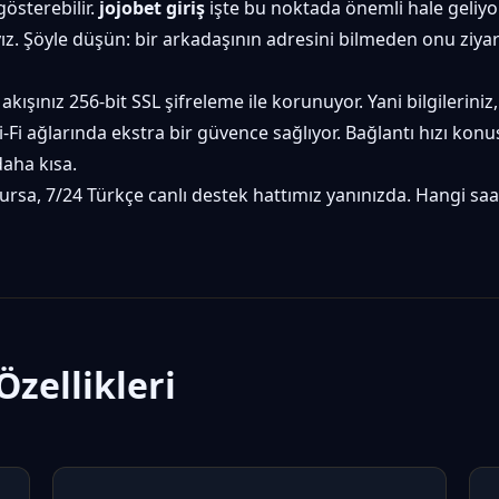
österebilir.
jojobet giriş
işte bu noktada önemli hale geliyor
yız. Şöyle düşün: bir arkadaşının adresini bilmeden onu ziya
ışınız 256-bit SSL şifreleme ile korunuyor. Yani bilgileriniz
 Wi-Fi ağlarında ekstra bir güvence sağlıyor. Bağlantı hızı k
aha kısa.
ursa, 7/24 Türkçe canlı destek hattımız yanınızda. Hangi saat
zellikleri