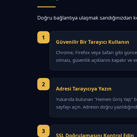
Doğru bağlantıya ulaşmak sandığınızdan kola
1
Güvenilir Bir Tarayıcı Kullanın
Chrome, Firefox veya Safari gibi güncel
olması, güvenlik açıklarını kapatır ve 
2
Adresi Tarayıcıya Yazın
Yukarıda bulunan "Hemen Giriş Yap" bu
sayfayı açın. Adresin doğru yazıldığın
3
SSL Doğrulamasını Kontrol Edin