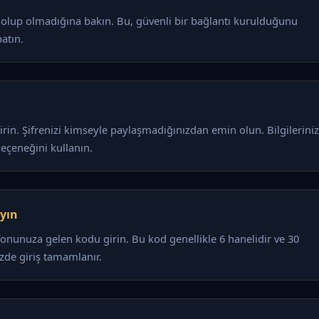
 olup olmadığına bakın. Bu, güvenli bir bağlantı kurulduğunu
patın.
a girin. Şifrenizi kimseyle paylaşmadığınızdan emin olun. Bilgileriniz
eçeneğini kullanın.
yın
fonunuza gelen kodu girin. Bu kod genellikle 6 hanelidir ve 30
izde giriş tamamlanır.