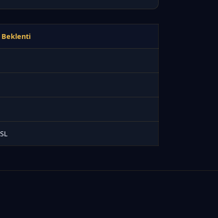
 Beklenti
SSL