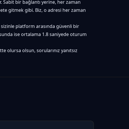
. Sabit bir bağlantı yerine, her zaman
rete gitmek gibi. Biz, o adresi her zaman
, sizinle platform arasında güvenli bir
onusunda ise ortalama 1.8 saniyede oturum
te olursa olsun, sorularınız yanıtsız