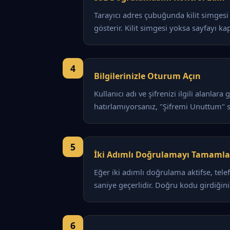
Tarayıcı adres çubuğunda kilit simgesi
gösterir. Kilit simgesi yoksa sayfayı ka
4
Bilgilerinizle Oturum Açın
Kullanıcı adı ve şifrenizi ilgili alanlar
hatırlamıyorsanız, "Şifremi Unuttum" s
5
İki Adımlı Doğrulamayı Tamamla
Eğer iki adımlı doğrulama aktifse, tele
saniye geçerlidir. Doğru kodu girdiğin
6