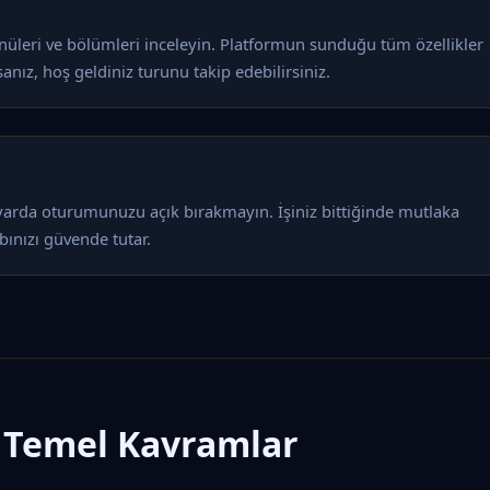
nüleri ve bölümleri inceleyin. Platformun sunduğu tüm özellikler
rsanız, hoş geldiniz turunu takip edebilirsiniz.
ayarda oturumunuzu açık bırakmayın. İşiniz bittiğinde mutlaka
bınızı güvende tutar.
 Temel Kavramlar