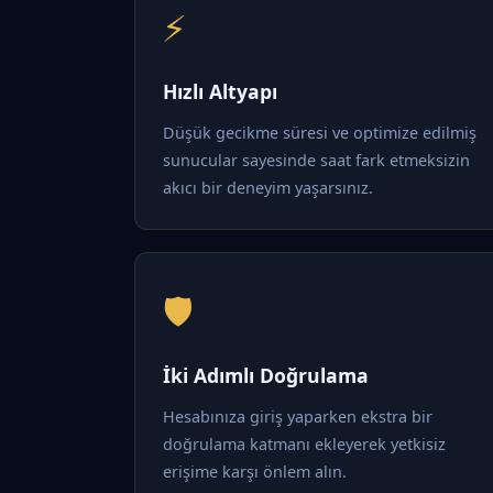
⚡
Hızlı Altyapı
Düşük gecikme süresi ve optimize edilmiş
sunucular sayesinde saat fark etmeksizin
akıcı bir deneyim yaşarsınız.
🛡️
İki Adımlı Doğrulama
Hesabınıza giriş yaparken ekstra bir
doğrulama katmanı ekleyerek yetkisiz
erişime karşı önlem alın.