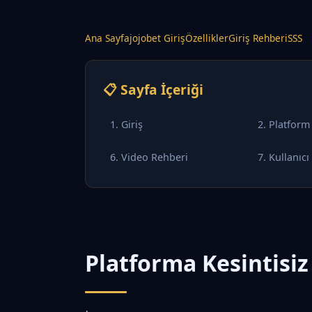
Ana Sayfa
jojobet Giriş
Özellikler
Giriş Rehberi
SSS
📋 Sayfa İçeriği
1. Giriş
2. Platform 
6. Video Rehberi
7. Kullanıc
Platforma Kesintisiz