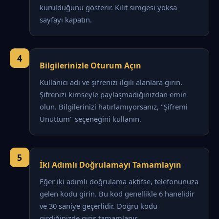
kurulduğunu gösterir. Kilit simgesi yoksa
sayfayı kapatın.
4
Bilgilerinizle Oturum Açın
Kullanıcı adı ve şifrenizi ilgili alanlara girin.
Şifrenizi kimseyle paylaşmadığınızdan emin
olun. Bilgilerinizi hatırlamıyorsanız, "Şifremi
Unuttum" seçeneğini kullanın.
5
İki Adımlı Doğrulamayı Tamamlayın
Eğer iki adımlı doğrulama aktifse, telefonunuza
gelen kodu girin. Bu kod genellikle 6 hanelidir
ve 30 saniye geçerlidir. Doğru kodu
girdiğinizde giriş tamamlanır.