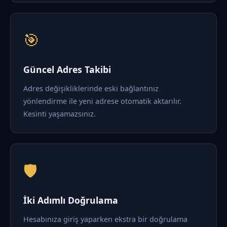
🎯
Güncel Adres Takibi
Adres değişikliklerinde eski bağlantınız
yönlendirme ile yeni adrese otomatik aktarılır.
Kesinti yaşamazsınız.
🛡️
İki Adımlı Doğrulama
Hesabınıza giriş yaparken ekstra bir doğrulama