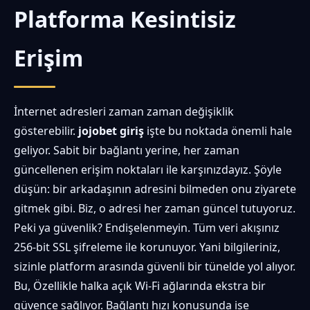
Platforma Kesintisiz
Erişim
İnternet adresleri zaman zaman değişiklik
gösterebilir.
jojobet giriş
işte bu noktada önemli hale
geliyor. Sabit bir bağlantı yerine, her zaman
güncellenen erişim noktaları ile karşınızdayız. Şöyle
düşün: bir arkadaşının adresini bilmeden onu ziyarete
gitmek gibi. Biz, o adresi her zaman güncel tutuyoruz.
Peki ya güvenlik? Endişelenmeyin. Tüm veri akışınız
256-bit SSL şifreleme ile korunuyor. Yani bilgileriniz,
sizinle platform arasında güvenli bir tünelde yol alıyor.
Bu, Özellikle halka açık Wi-Fi ağlarında ekstra bir
güvence sağlıyor. Bağlantı hızı konusunda ise