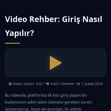
Ortalama e-posta yanıt süresi 2 saat içindedir.
Haftanın her günü, günün her saati aktifiz.
Video Rehber: Giriş Nasıl
Yapılır?
📹 Video süresi: 4:32 • 👁️ 4.821 izlenme • 📅 1 Şubat 2024
Bu videoda, platforma ilk kez giriş yapan bir
kullanıcının adım adım izlemesi gereken süreci
gösteriyoruz. Kayıt ekranından, iki adımlı