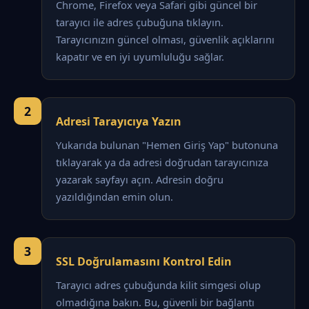
Chrome, Firefox veya Safari gibi güncel bir
tarayıcı ile adres çubuğuna tıklayın.
Tarayıcınızın güncel olması, güvenlik açıklarını
kapatır ve en iyi uyumluluğu sağlar.
2
Adresi Tarayıcıya Yazın
Yukarıda bulunan "Hemen Giriş Yap" butonuna
tıklayarak ya da adresi doğrudan tarayıcınıza
yazarak sayfayı açın. Adresin doğru
yazıldığından emin olun.
3
SSL Doğrulamasını Kontrol Edin
Tarayıcı adres çubuğunda kilit simgesi olup
olmadığına bakın. Bu, güvenli bir bağlantı