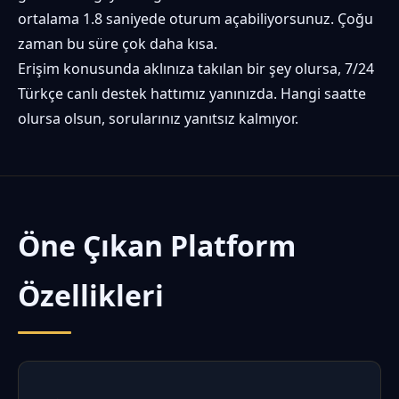
ortalama 1.8 saniyede oturum açabiliyorsunuz. Çoğu
zaman bu süre çok daha kısa.
Erişim konusunda aklınıza takılan bir şey olursa, 7/24
Türkçe canlı destek hattımız yanınızda. Hangi saatte
olursa olsun, sorularınız yanıtsız kalmıyor.
Öne Çıkan Platform
Özellikleri