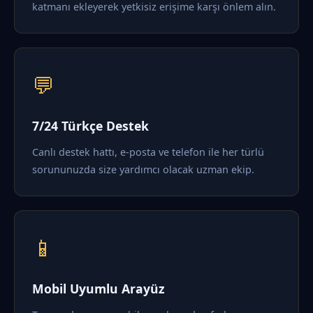
katmanı ekleyerek yetkisiz erişime karşı önlem alın.
💬
7/24 Türkçe Destek
Canlı destek hattı, e-posta ve telefon ile her türlü
sorununuzda size yardımcı olacak uzman ekip.
📱
Mobil Uyumlu Arayüz