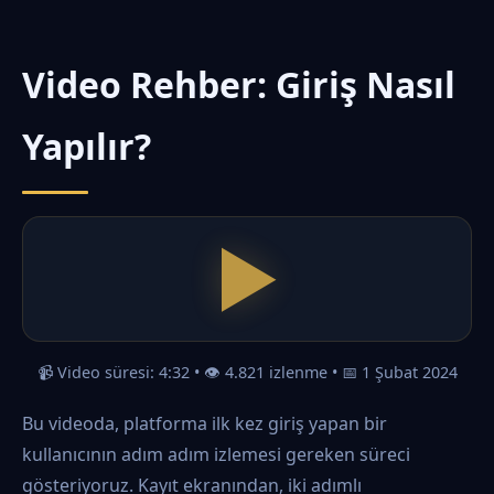
Ortalama e-posta yanıt süresi 2 saat içindedir.
Haftanın her günü, günün her saati aktifiz.
Video Rehber: Giriş Nasıl
Yapılır?
📹 Video süresi: 4:32 • 👁️ 4.821 izlenme • 📅 1 Şubat 2024
Bu videoda, platforma ilk kez giriş yapan bir
kullanıcının adım adım izlemesi gereken süreci
gösteriyoruz. Kayıt ekranından, iki adımlı