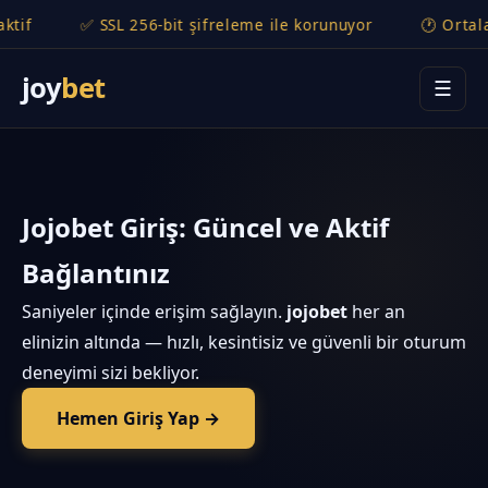
✅ SSL 256-bit şifreleme ile korunuyor
🕐 Ortalama e
joy
bet
☰
Jojobet Giriş: Güncel ve Aktif
Bağlantınız
Saniyeler içinde erişim sağlayın.
jojobet
her an
elinizin altında — hızlı, kesintisiz ve güvenli bir oturum
deneyimi sizi bekliyor.
Hemen Giriş Yap →