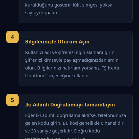
kurulduğunu gösterir. Kilit simgesi yoksa
sayfayı kapatın.
4
Bilgilerinizle Oturum Açın
Kullanıcı adı ve şifrenizi ilgili alanlara girin.
Şifrenizi kimseyle paylaşmadığınızdan emin
olun. Bilgilerinizi hatırlamıyorsanız, "Şifremi
Unuttum" seçeneğini kullanın.
5
İki Adımlı Doğrulamayı Tamamlayın
Eğer iki adımlı doğrulama aktifse, telefonunuza
gelen kodu girin. Bu kod genellikle 6 hanelidir
ve 30 saniye geçerlidir. Doğru kodu
girdiğinizde giriş tamamlanır.