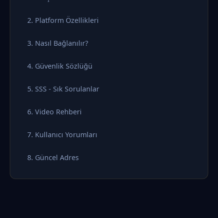
2. Platform Özellikleri
3. Nasıl Bağlanılır?
4. Güvenlik Sözlüğü
5. SSS - Sık Sorulanlar
6. Video Rehberi
7. Kullanıcı Yorumları
8. Güncel Adres