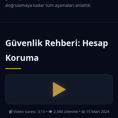
doğrulamaya kadar tüm aşamaları anlattık.
Güvenlik Rehberi: Hesap
Koruma
📹 Video süresi: 3:15 • 👁️ 2.340 izlenme • 📅 15 Mart 2024