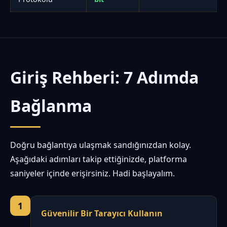
Giriş Rehberi: 7 Adımda
Bağlanma
Doğru bağlantıya ulaşmak sandığınızdan kolay.
Aşağıdaki adımları takip ettiğinizde, platforma
saniyeler içinde erişirsiniz. Hadi başlayalım.
1
Güvenilir Bir Tarayıcı Kullanın