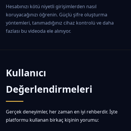
Hesabınızı kötü niyetli girişimlerden nasıl
koruyacağınızı öğrenin. Güçlü şifre oluşturma
yöntemleri, tanımadığınız cihaz kontrolü ve daha
fazlası bu videoda ele alınıyor.
Kullanıcı
Değerlendirmeleri
Gerçek deneyimler, her zaman en iyi rehberdir. İşte
platformu kullanan birkaç kişinin yorumu: