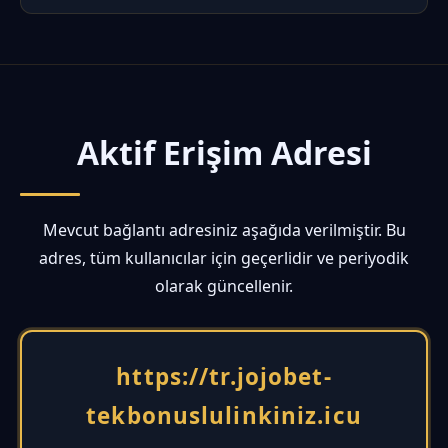
Aktif Erişim Adresi
Mevcut bağlantı adresiniz aşağıda verilmiştir. Bu
adres, tüm kullanıcılar için geçerlidir ve periyodik
olarak güncellenir.
https://tr.jojobet-
tekbonuslulinkiniz.icu