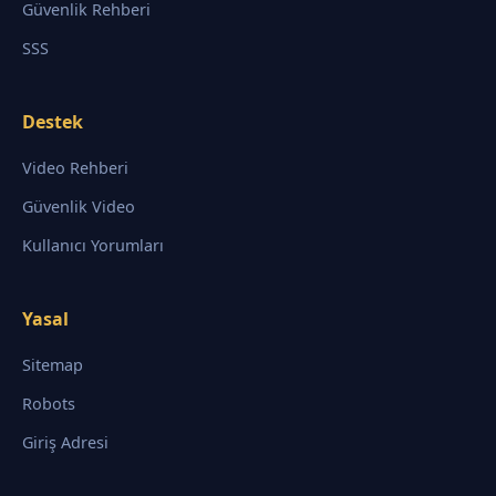
Güvenlik Rehberi
SSS
Destek
Video Rehberi
Güvenlik Video
Kullanıcı Yorumları
Yasal
Sitemap
Robots
Giriş Adresi