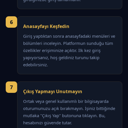
6
Anasayfayı Keşfedin
Giriş yaptıktan sonra anasayfadaki menüleri ve
bölümleri inceleyin. Platformun sunduğu tüm
özellikler erişiminize açıktır. İlk kez giriş
yapıyorsanız, hoş geldiniz turunu takip
edebilirsiniz.
7
Çıkış Yapmayı Unutmayın
Ortak veya genel kullanımlı bir bilgisayarda
oturumunuzu açık bırakmayın. İşiniz bittiğinde
mutlaka "Çıkış Yap" butonuna tıklayın. Bu,
hesabınızı güvende tutar.