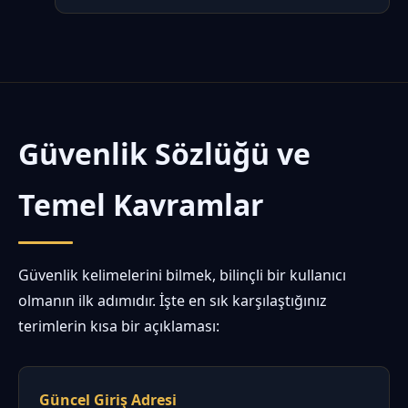
Güvenlik Sözlüğü ve
Temel Kavramlar
Güvenlik kelimelerini bilmek, bilinçli bir kullanıcı
olmanın ilk adımıdır. İşte en sık karşılaştığınız
terimlerin kısa bir açıklaması:
Güncel Giriş Adresi