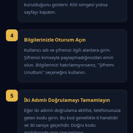
kurulduğunu gösterir. Kilit simgesi yoksa
sayfayı kapatın.
4
Bilgilerinizle Oturum Açın
Kullanıcı adı ve şifrenizi ilgili alanlara girin.
Şifrenizi kimseyle paylaşmadığınızdan emin
olun. Bilgilerinizi hatırlamıyorsanız, "Şifremi
Unuttum" seçeneğini kullanın.
5
İki Adımlı Doğrulamayı Tamamlayın
Eğer iki adımlı doğrulama aktifse, telefonunuza
gelen kodu girin. Bu kod genellikle 6 hanelidir
ve 30 saniye geçerlidir. Doğru kodu
girdiğinizde giriş tamamlanır.