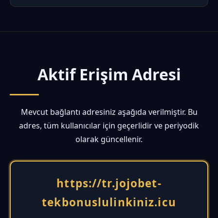
Aktif Erişim Adresi
Mevcut bağlantı adresiniz aşağıda verilmiştir. Bu
adres, tüm kullanıcılar için geçerlidir ve periyodik
olarak güncellenir.
https://tr.jojobet-
tekbonuslulinkiniz.icu