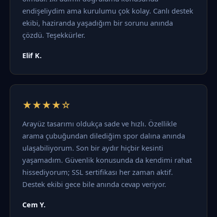
endişeliydim ama kurulumu çok kolay. Canlı destek
ekibi, haziranda yaşadığım bir sorunu anında
çözdü. Teşekkürler.
Elif K.
★★★★☆
Arayüz tasarımı oldukça sade ve hızlı. Özellikle
arama çubuğundan dilediğim spor dalına anında
ulaşabiliyorum. Son bir aydır hiçbir kesinti
yaşamadım. Güvenlik konusunda da kendimi rahat
hissediyorum; SSL sertifikası her zaman aktif.
Destek ekibi gece bile anında cevap veriyor.
Cem Y.