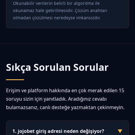
Okunabilir verilerin belirli bir algoritma ile
okunamaz hale getirilmesidir. Çözüm anahtarı
olmadan çözülmesi neredeyse imkansızdır.
Sıkça Sorulan Sorular
Erişim ve platform hakkında en çok merak edilen 15
soruyu sizin için yanıtladık. Aradığınız cevabı
bulamazsanız, canlı desteğe yazmaktan çekinmeyin.
1. jojobet giriş adresi neden değişiyor?
▼