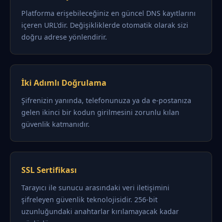
Platforma erişebileceğiniz en güncel DNS kayıtlarını
içeren URL'dir. Değişikliklerde otomatik olarak sizi
doğru adrese yönlendirir.
İki Adımlı Doğrulama
Şifrenizin yanında, telefonunuza ya da e-postanıza
gelen ikinci bir kodun girilmesini zorunlu kılan
güvenlik katmanıdır.
SSL Sertifikası
Tarayıcı ile sunucu arasındaki veri iletişimini
şifreleyen güvenlik teknolojisidir. 256-bit
uzunluğundaki anahtarlar kırılamayacak kadar