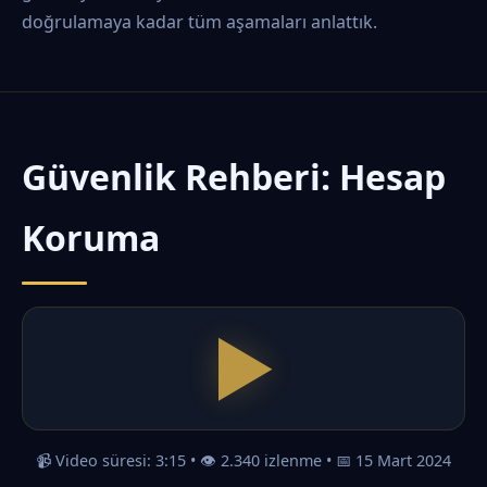
doğrulamaya kadar tüm aşamaları anlattık.
Güvenlik Rehberi: Hesap
Koruma
📹 Video süresi: 3:15 • 👁️ 2.340 izlenme • 📅 15 Mart 2024