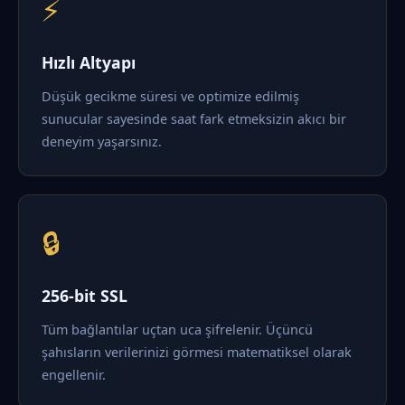
⚡
Hızlı Altyapı
Düşük gecikme süresi ve optimize edilmiş
sunucular sayesinde saat fark etmeksizin akıcı bir
deneyim yaşarsınız.
🔒
256-bit SSL
Tüm bağlantılar uçtan uca şifrelenir. Üçüncü
şahısların verilerinizi görmesi matematiksel olarak
engellenir.