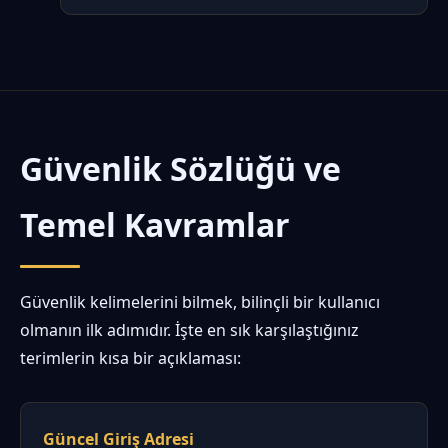
Güvenlik Sözlüğü ve
Temel Kavramlar
Güvenlik kelimelerini bilmek, bilinçli bir kullanıcı
olmanın ilk adımıdır. İşte en sık karşılaştığınız
terimlerin kısa bir açıklaması:
Güncel Giriş Adresi