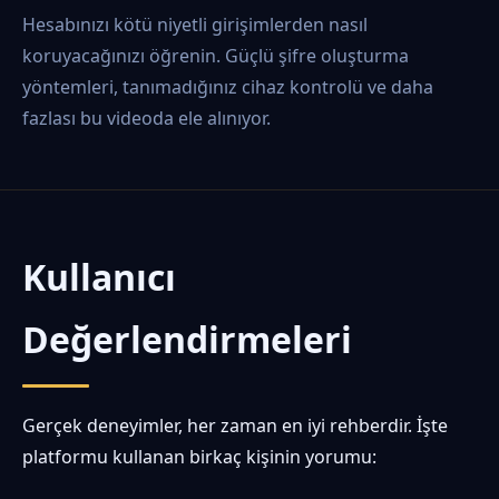
Hesabınızı kötü niyetli girişimlerden nasıl
koruyacağınızı öğrenin. Güçlü şifre oluşturma
yöntemleri, tanımadığınız cihaz kontrolü ve daha
fazlası bu videoda ele alınıyor.
Kullanıcı
Değerlendirmeleri
Gerçek deneyimler, her zaman en iyi rehberdir. İşte
platformu kullanan birkaç kişinin yorumu: