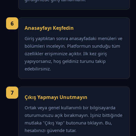
6
Anasayfayı Keşfedin
Giriş yaptıktan sonra anasayfadaki menüleri ve
bölümleri inceleyin. Platformun sunduğu tüm
özellikler erişiminize açıktır. İlk kez giriş
yapıyorsanız, hoş geldiniz turunu takip
edebilirsiniz.
7
Çıkış Yapmayı Unutmayın
Ortak veya genel kullanımlı bir bilgisayarda
oturumunuzu açık bırakmayın. İşiniz bittiğinde
mutlaka "Çıkış Yap" butonuna tıklayın. Bu,
hesabınızı güvende tutar.