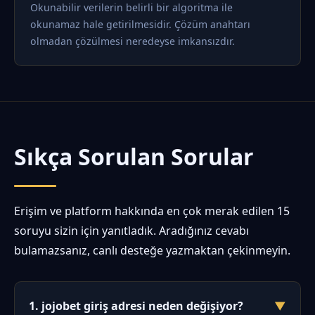
Okunabilir verilerin belirli bir algoritma ile
okunamaz hale getirilmesidir. Çözüm anahtarı
olmadan çözülmesi neredeyse imkansızdır.
Sıkça Sorulan Sorular
Erişim ve platform hakkında en çok merak edilen 15
soruyu sizin için yanıtladık. Aradığınız cevabı
bulamazsanız, canlı desteğe yazmaktan çekinmeyin.
1. jojobet giriş adresi neden değişiyor?
▼