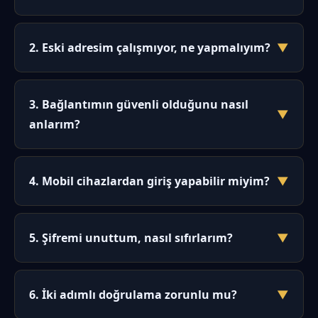
İnternet servis sağlayıcıları bazı platformlara
otomatik erişim engellemeleri uygulayabiliyor. Bu
2. Eski adresim çalışmıyor, ne yapmalıyım?
▼
engellemelerden etkilenmemek ve kullanıcıların
kesintisiz hizmet almasını sağlamak için erişim
Eski bir adres büyük olasılıkla devre dışı bırakılmıştır.
adresleri belirli aralıklarla yenilenir. Yenilenen
Yapmanız gereken tek şey, bu sayfada belirtilen
3. Bağlantımın güvenli olduğunu nasıl
adresler, mevcut olan en güncel bağlantıdır.
▼
güncel adresi kullanmak. Site ziyaretçilerini otomatik
anlarım?
olarak yeni adrese yönlendirir, ancak tarayıcınızda
eski sayfa önbelleğe alınmış olabilir.
Tarayıcınızın adres çubuğunda kilit simgesini arayın
ve adresin "https://" ile başladığından emin olun.
4. Mobil cihazlardan giriş yapabilir miyim?
▼
Ayrıca sayfanın en alt kısmında DMCA koruma
rozetini görebilirsiniz. Bu göstergeler, bağlantının
Evet, platform mobil uyumlu bir arayüze sahiptir.
şifrelendiğini ve doğrulandığını işaret eder.
Tarayıcınızdan giriş yapabilir veya mobil uygulamayı
5. Şifremi unuttum, nasıl sıfırlarım?
▼
kullanabilirsiniz. 1080p ve üzeri çözünürlüğe sahip
ekranlar için optimize edilmiş tasarım, tüm işlemleri
Giriş ekranındaki "Şifremi Unuttum" bağlantısına
kolaylaştırır.
tıklayın. Kayıtlı e-posta adresinize bir sıfırlama
6. İki adımlı doğrulama zorunlu mu?
▼
bağlantısı gönderilecektir. Bağlantıya tıklayarak yeni