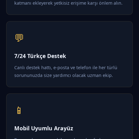
katmanı ekleyerek yetkisiz erişime karşı önlem alın.
💬
7/24 Türkçe Destek
Canlı destek hattı, e-posta ve telefon ile her türlü
sorununuzda size yardımcı olacak uzman ekip.
📱
Mobil Uyumlu Arayüz