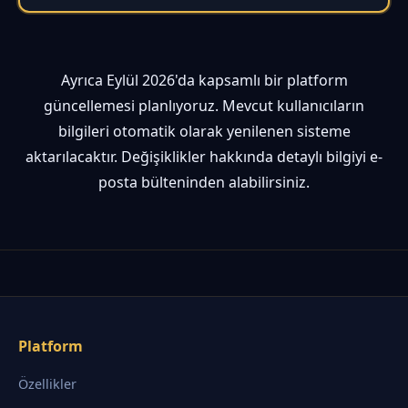
Ayrıca Eylül 2026'da kapsamlı bir platform
güncellemesi planlıyoruz. Mevcut kullanıcıların
bilgileri otomatik olarak yenilenen sisteme
aktarılacaktır. Değişiklikler hakkında detaylı bilgiyi e-
posta bülteninden alabilirsiniz.
Platform
Özellikler