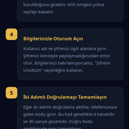
kurulduğunu gösterir. Kilit simgesi yoksa
sayfayı kapatın.
4
Bilgilerinizle Oturum Açın
Kullanıcı adı ve şifrenizi ilgili alanlara girin.
Şifrenizi kimseyle paylaşmadığınızdan emin
olun. Bilgilerinizi hatırlamıyorsanız, "Şifremi
Unuttum" seçeneğini kullanın.
5
İki Adımlı Doğrulamayı Tamamlayın
Eğer iki adımlı doğrulama aktifse, telefonunuza
gelen kodu girin. Bu kod genellikle 6 hanelidir
ve 30 saniye geçerlidir. Doğru kodu
girdiğinizde giriş tamamlanır.