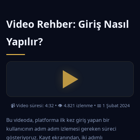
Ortalama e-posta yanıt süresi 2 saat içindedir.
Haftanın her günü, günün her saati aktifiz.
Video Rehber: Giriş Nasıl
Yapılır?
📹 Video süresi: 4:32 • 👁️ 4.821 izlenme • 📅 1 Şubat 2024
Bu videoda, platforma ilk kez giriş yapan bir
kullanıcının adım adım izlemesi gereken süreci
gösteriyoruz. Kayıt ekranından, iki adımlı