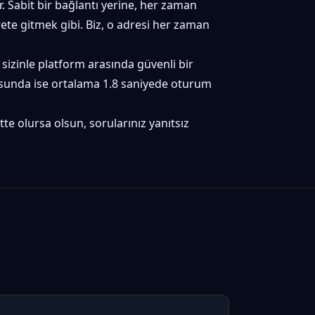
. Sabit bir bağlantı yerine, her zaman
rete gitmek gibi. Biz, o adresi her zaman
, sizinle platform arasında güvenli bir
onusunda ise ortalama 1.8 saniyede oturum
te olursa olsun, sorularınız yanıtsız