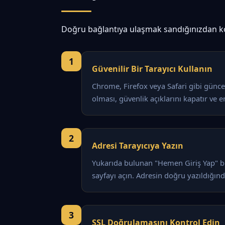
Doğru bağlantıya ulaşmak sandığınızdan kola
1
Güvenilir Bir Tarayıcı Kullanın
Chrome, Firefox veya Safari gibi güncel
olması, güvenlik açıklarını kapatır ve 
2
Adresi Tarayıcıya Yazın
Yukarıda bulunan "Hemen Giriş Yap" bu
sayfayı açın. Adresin doğru yazıldığın
3
SSL Doğrulamasını Kontrol Edin