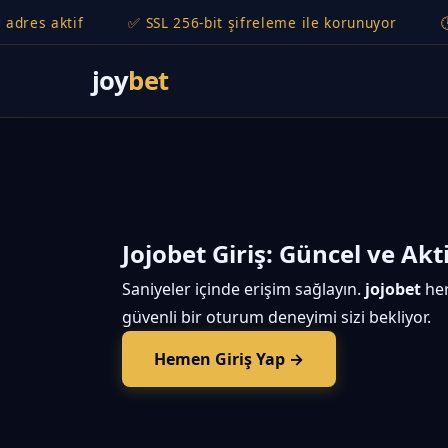
s aktif
✅ SSL 256-bit şifreleme ile korunuyor
🕐 Ort
joy
bet
Jojobet Giriş: Güncel ve Akt
Saniyeler içinde erişim sağlayın.
jojobet
her
güvenli bir oturum deneyimi sizi bekliyor.
Hemen Giriş Yap →