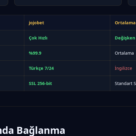
jojobet
Ortalama
Çok Hızlı
Değişken
%99.9
Ortalama
Türkçe 7/24
İngilizce
SSL 256-bit
Standart 
ımda Bağlanma