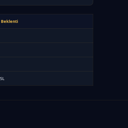
 Beklenti
SSL