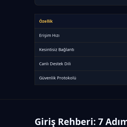
Özellik
Erişim Hızı
Kesintisiz Bağlantı
Canlı Destek Dili
Güvenlik Protokolü
Giriş Rehberi: 7 Ad