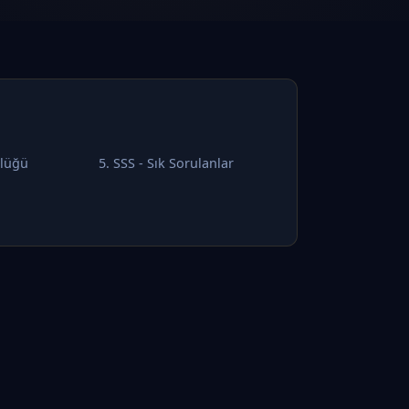
zlüğü
5. SSS - Sık Sorulanlar