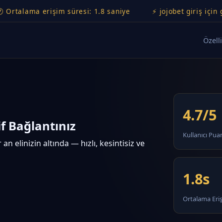
alama erişim süresi: 1.8 saniye
⚡ jojobet giriş için günce
Özell
4.7/5
if Bağlantınız
Kullanıcı Pua
 an elinizin altında — hızlı, kesintisiz ve
1.8s
Ortalama Eri