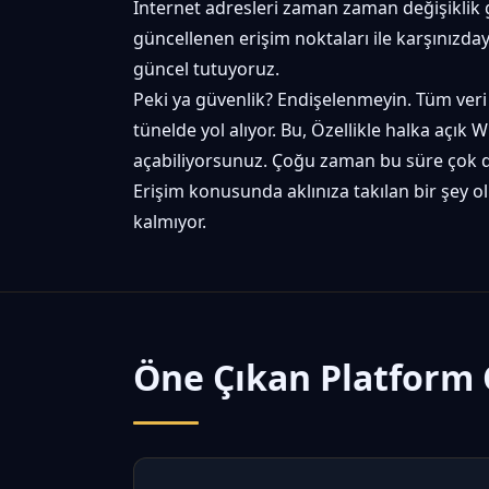
İnternet adresleri zaman zaman değişiklik g
güncellenen erişim noktaları ile karşınızda
güncel tutuyoruz.
Peki ya güvenlik? Endişelenmeyin. Tüm veri ak
tünelde yol alıyor. Bu, Özellikle halka açık
açabiliyorsunuz. Çoğu zaman bu süre çok d
Erişim konusunda aklınıza takılan bir şey ol
kalmıyor.
Öne Çıkan Platform Ö