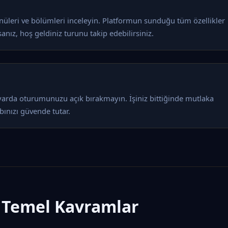
nüleri ve bölümleri inceleyin. Platformun sunduğu tüm özellikler
rsanız, hoş geldiniz turunu takip edebilirsiniz.
ayarda oturumunuzu açık bırakmayın. İşiniz bittiğinde mutlaka
bınızı güvende tutar.
 Temel Kavramlar