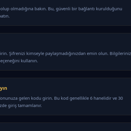
 olup olmadığına bakın. Bu, güvenli bir bağlantı kurulduğunu
patın.
a girin. Şifrenizi kimseyle paylaşmadığınızdan emin olun. Bilgileriniz
eçeneğini kullanın.
yın
fonunuza gelen kodu girin. Bu kod genellikle 6 hanelidir ve 30
izde giriş tamamlanır.