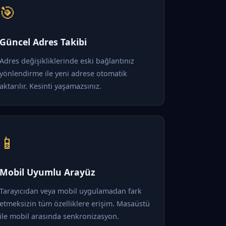
🎯
Güncel Adres Takibi
Adres değişikliklerinde eski bağlantınız
yönlendirme ile yeni adrese otomatik
aktarılır. Kesinti yaşamazsınız.
📱
Mobil Uyumlu Arayüz
Tarayıcıdan veya mobil uygulamadan fark
etmeksizin tüm özelliklere erişim. Masaüstü
ile mobil arasında senkronizasyon.