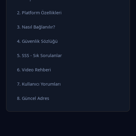
2. Platform Özellikleri
3. Nasıl Bağlanılır?
4. Güvenlik Sözlüğü
5. SSS - Sık Sorulanlar
6. Video Rehberi
7. Kullanıcı Yorumları
8. Güncel Adres