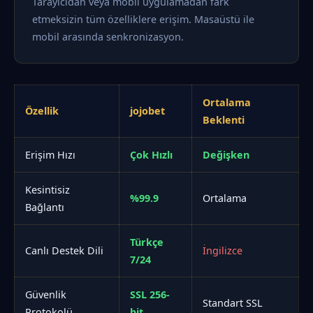
Tarayıcıdan veya mobil uygulamadan fark
etmeksizin tüm özelliklere erişim. Masaüstü ile
mobil arasında senkronizasyon.
Ortalama
Özellik
jojobet
Beklenti
Erişim Hızı
Çok Hızlı
Değişken
Kesintisiz
%99.9
Ortalama
Bağlantı
Türkçe
Canlı Destek Dili
İngilizce
7/24
Güvenlik
SSL 256-
Standart SSL
Protokolü
bit