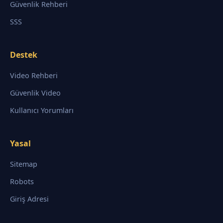
Güvenlik Rehberi
SSS
Destek
Video Rehberi
Güvenlik Video
Kullanıcı Yorumları
Yasal
Sitemap
Robots
Giriş Adresi