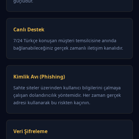
güçlüdür.
Canlı Destek
7/24 Türkçe konuşan müşteri temsilcisine anında
bağlanabileceğiniz gerçek zamanlı iletişim kanalıdır.
Kimlik Avı (Phishing)
Sahte siteler üzerinden kullanıcı bilgilerini çalmaya
çalışan dolandırıcılık yöntemidir. Her zaman gerçek
adresi kullanarak bu riskten kaçının.
Veri Şifreleme