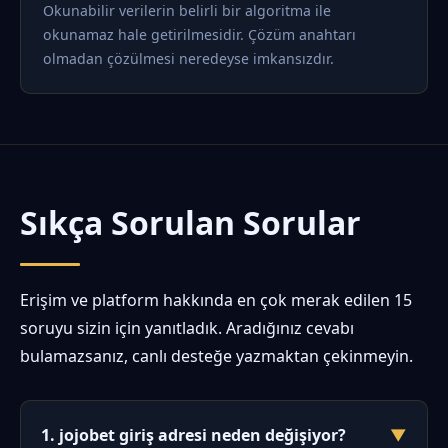
Okunabilir verilerin belirli bir algoritma ile
okunamaz hale getirilmesidir. Çözüm anahtarı
olmadan çözülmesi neredeyse imkansızdır.
Sıkça Sorulan Sorular
Erişim ve platform hakkında en çok merak edilen 15
soruyu sizin için yanıtladık. Aradığınız cevabı
bulamazsanız, canlı desteğe yazmaktan çekinmeyin.
1. jojobet giriş adresi neden değişiyor?
▼