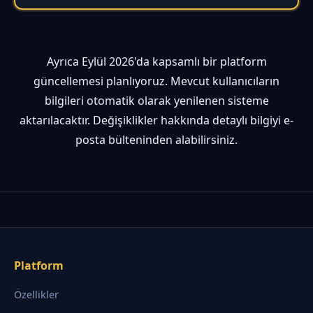
Ayrıca Eylül 2026'da kapsamlı bir platform
güncellemesi planlıyoruz. Mevcut kullanıcıların
bilgileri otomatik olarak yenilenen sisteme
aktarılacaktır. Değişiklikler hakkında detaylı bilgiyi e-
posta bülteninden alabilirsiniz.
Platform
Özellikler