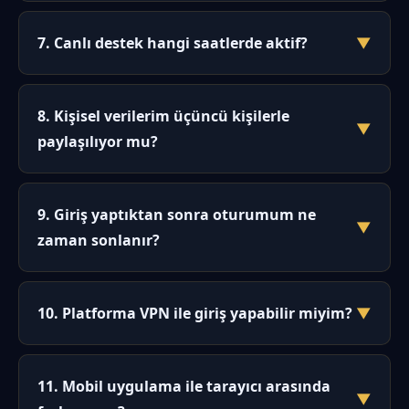
şifrenizi belirleyebilirsiniz. İşlem genellikle 2-3 dakika
Zorunlu değildir, ancak hesabınızı korumak için
sürer.
şiddetle tavsiye edilir. Özellikle farklı cihazlardan giriş
7. Canlı destek hangi saatlerde aktif?
▼
yapıyorsanız, bu katman hesabınıza yetkisiz erişimi
büyük ölçüde engeller. Ayarlar menüsünden anında
Canlı destek 7/24 kesintisiz hizmet verir. Uzman
aktifleştirebilirsiniz.
Türkçe ekip; sabah 03:00'te, öğle 12:00'de veya gece
8. Kişisel verilerim üçüncü kişilerle
▼
yarısı fark etmeksizin tüm sorularınızı yanıtlar.
paylaşılıyor mu?
Ortalama ilk yanıt süresi 45 saniyedir.
Hayır. Kişisel verileriniz, KVKK kapsamında korunur
ve üçüncü taraflarla asla paylaşılmaz. Tüm veriler
9. Giriş yaptıktan sonra oturumum ne
▼
256-bit SSL şifreleme ile saklanır. Adresiniz, e-
zaman sonlanır?
postanız gibi bilgiler yalnızca kimlik doğrulama ve
güvenlik amacıyla kullanılır.
Oturumunuz 30 dakika boyunca hareketsiz
kaldığında otomatik olarak sonlanır. Bu, hesabınızı
10. Platforma VPN ile giriş yapabilir miyim?
▼
korumak için alınan standart bir önlemdir. Ayrıca
farklı bir IP adresinden giriş yapıldığını tespit
Evet, VPN kullanımı platform tarafından
edersek sizi bilgilendiririz.
engellenmez. Ancak hızınız düşebilir. Gecikme süresi
11. Mobil uygulama ile tarayıcı arasında
▼
30-50 ms artabilir. Giriş adresini kullanmak genellikle