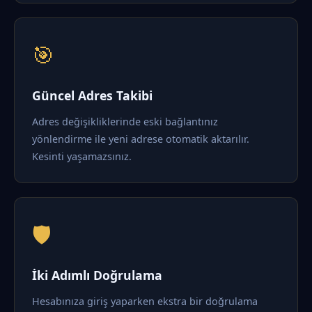
🎯
Güncel Adres Takibi
Adres değişikliklerinde eski bağlantınız
yönlendirme ile yeni adrese otomatik aktarılır.
Kesinti yaşamazsınız.
🛡️
İki Adımlı Doğrulama
Hesabınıza giriş yaparken ekstra bir doğrulama