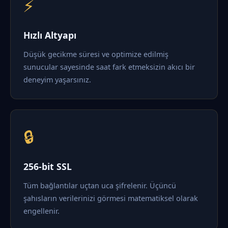
⚡
Hızlı Altyapı
Düşük gecikme süresi ve optimize edilmiş
sunucular sayesinde saat fark etmeksizin akıcı bir
deneyim yaşarsınız.
🔒
256-bit SSL
Tüm bağlantılar uçtan uca şifrelenir. Üçüncü
şahısların verilerinizi görmesi matematiksel olarak
engellenir.