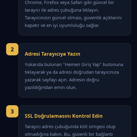
Chrome, Firefox veya Safari gibi güncel bir
tarayıcı ile adres çubuğuna tıklayın.
Tarayıcınızın güncel olması, güvenlik açıklarını
kapatır ve en iyi uyumluluğu sağlar.
2
Adresi Tarayıcıya Yazın
Yukarıda bulunan "Hemen Giriş Yap" butonuna
tıklayarak ya da adresi doğrudan tarayıcınıza
yazarak sayfayı açın. Adresin doğru
yazıldığından emin olun.
3
SSL Doğrulamasını Kontrol Edin
Tarayıcı adres çubuğunda kilit simgesi olup
olmadığına bakın. Bu, güvenli bir bağlantı