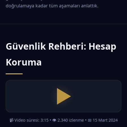
doğrulamaya kadar tüm aşamaları anlattık.
Güvenlik Rehberi: Hesap
Koruma
📹 Video süresi: 3:15 • 👁️ 2.340 izlenme • 📅 15 Mart 2024