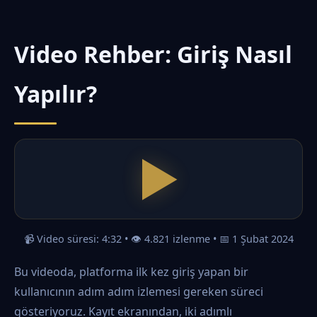
Ortalama e-posta yanıt süresi 2 saat içindedir.
Haftanın her günü, günün her saati aktifiz.
Video Rehber: Giriş Nasıl
Yapılır?
📹 Video süresi: 4:32 • 👁️ 4.821 izlenme • 📅 1 Şubat 2024
Bu videoda, platforma ilk kez giriş yapan bir
kullanıcının adım adım izlemesi gereken süreci
gösteriyoruz. Kayıt ekranından, iki adımlı