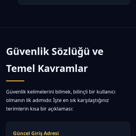
Güvenlik Sözlüğü ve
Temel Kavramlar
Güvenlik kelimelerini bilmek, bilinçli bir kullanıcı
olmanın ilk adımıdır. İşte en sık karşılaştığınız
terimlerin kısa bir açıklaması:
Güncel Giriş Adresi