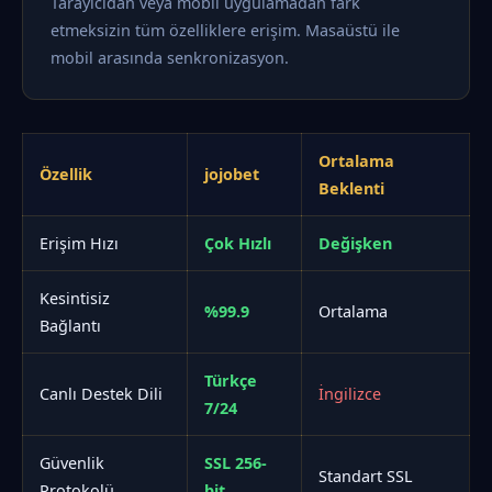
Tarayıcıdan veya mobil uygulamadan fark
etmeksizin tüm özelliklere erişim. Masaüstü ile
mobil arasında senkronizasyon.
Ortalama
Özellik
jojobet
Beklenti
Erişim Hızı
Çok Hızlı
Değişken
Kesintisiz
%99.9
Ortalama
Bağlantı
Türkçe
Canlı Destek Dili
İngilizce
7/24
Güvenlik
SSL 256-
Standart SSL
Protokolü
bit