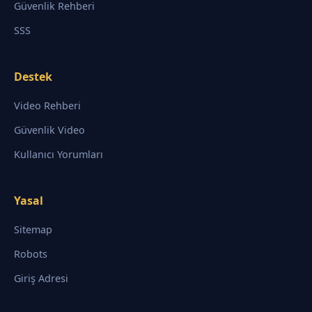
Güvenlik Rehberi
SSS
Destek
Video Rehberi
Güvenlik Video
Kullanıcı Yorumları
Yasal
Sitemap
Robots
Giriş Adresi