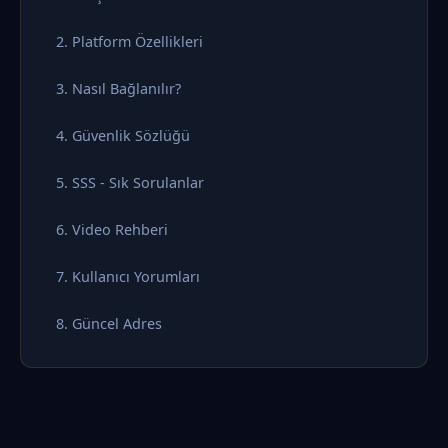
2. Platform Özellikleri
3. Nasıl Bağlanılır?
4. Güvenlik Sözlüğü
5. SSS - Sık Sorulanlar
6. Video Rehberi
7. Kullanıcı Yorumları
8. Güncel Adres