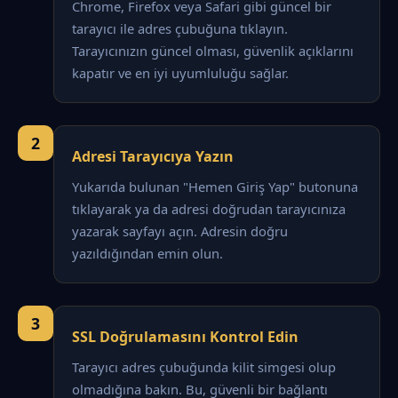
Chrome, Firefox veya Safari gibi güncel bir
tarayıcı ile adres çubuğuna tıklayın.
Tarayıcınızın güncel olması, güvenlik açıklarını
kapatır ve en iyi uyumluluğu sağlar.
2
Adresi Tarayıcıya Yazın
Yukarıda bulunan "Hemen Giriş Yap" butonuna
tıklayarak ya da adresi doğrudan tarayıcınıza
yazarak sayfayı açın. Adresin doğru
yazıldığından emin olun.
3
SSL Doğrulamasını Kontrol Edin
Tarayıcı adres çubuğunda kilit simgesi olup
olmadığına bakın. Bu, güvenli bir bağlantı