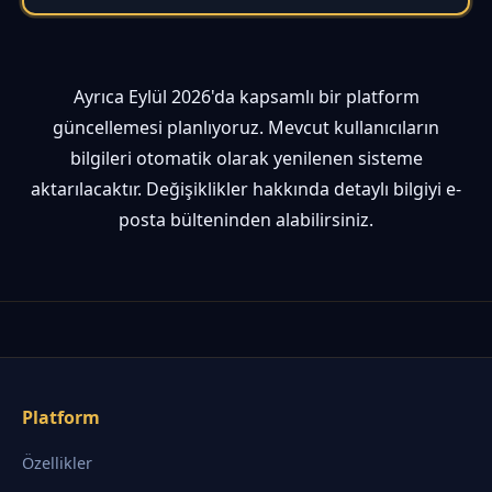
Ayrıca Eylül 2026'da kapsamlı bir platform
güncellemesi planlıyoruz. Mevcut kullanıcıların
bilgileri otomatik olarak yenilenen sisteme
aktarılacaktır. Değişiklikler hakkında detaylı bilgiyi e-
posta bülteninden alabilirsiniz.
Platform
Özellikler