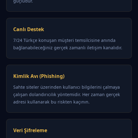
güçlüdür.
Canlı Destek
7/24 Türkçe konuşan müşteri temsilcisine anında
bağlanabileceğiniz gerçek zamanlı iletişim kanalıdır.
Kimlik Avı (Phishing)
Sahte siteler üzerinden kullanıcı bilgilerini çalmaya
çalışan dolandırıcılık yöntemidir. Her zaman gerçek
adresi kullanarak bu riskten kaçının.
Veri Şifreleme