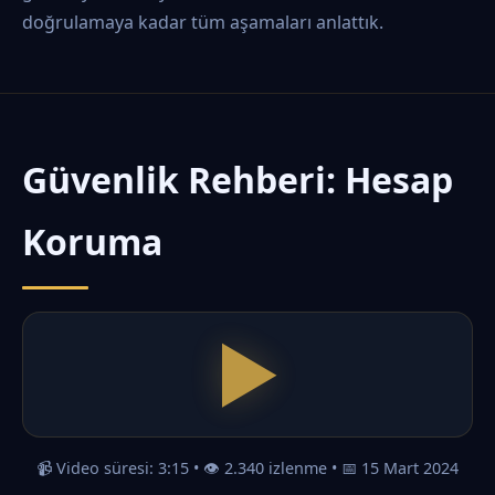
doğrulamaya kadar tüm aşamaları anlattık.
Güvenlik Rehberi: Hesap
Koruma
📹 Video süresi: 3:15 • 👁️ 2.340 izlenme • 📅 15 Mart 2024