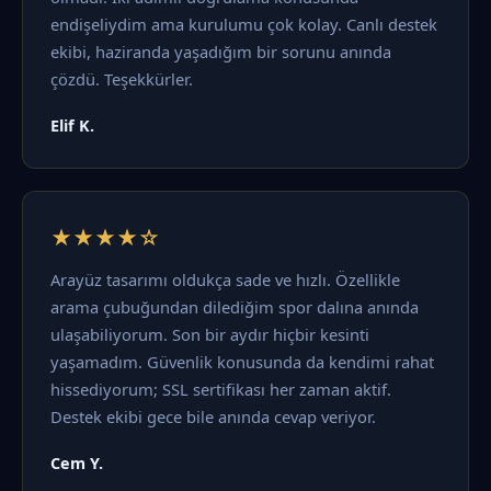
endişeliydim ama kurulumu çok kolay. Canlı destek
ekibi, haziranda yaşadığım bir sorunu anında
çözdü. Teşekkürler.
Elif K.
★★★★☆
Arayüz tasarımı oldukça sade ve hızlı. Özellikle
arama çubuğundan dilediğim spor dalına anında
ulaşabiliyorum. Son bir aydır hiçbir kesinti
yaşamadım. Güvenlik konusunda da kendimi rahat
hissediyorum; SSL sertifikası her zaman aktif.
Destek ekibi gece bile anında cevap veriyor.
Cem Y.