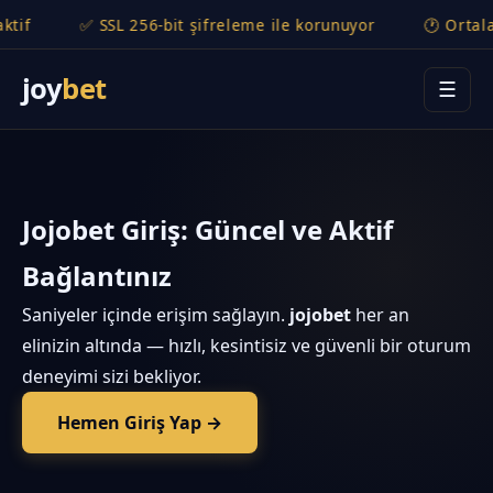
✅ SSL 256-bit şifreleme ile korunuyor
🕐 Ortalama e
joy
bet
☰
Jojobet Giriş: Güncel ve Aktif
Bağlantınız
Saniyeler içinde erişim sağlayın.
jojobet
her an
elinizin altında — hızlı, kesintisiz ve güvenli bir oturum
deneyimi sizi bekliyor.
Hemen Giriş Yap →