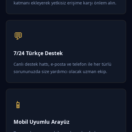
katmanı ekleyerek yetkisiz erişime karşı önlem alın.
💬
7/24 Türkçe Destek
Canlı destek hattı, e-posta ve telefon ile her türlü
sorununuzda size yardımcı olacak uzman ekip.
📱
Mobil Uyumlu Arayüz