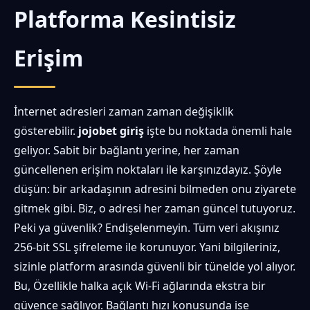
Platforma Kesintisiz
Erişim
İnternet adresleri zaman zaman değişiklik
gösterebilir.
jojobet giriş
işte bu noktada önemli hale
geliyor. Sabit bir bağlantı yerine, her zaman
güncellenen erişim noktaları ile karşınızdayız. Şöyle
düşün: bir arkadaşının adresini bilmeden onu ziyarete
gitmek gibi. Biz, o adresi her zaman güncel tutuyoruz.
Peki ya güvenlik? Endişelenmeyin. Tüm veri akışınız
256-bit SSL şifreleme ile korunuyor. Yani bilgileriniz,
sizinle platform arasında güvenli bir tünelde yol alıyor.
Bu, Özellikle halka açık Wi-Fi ağlarında ekstra bir
güvence sağlıyor. Bağlantı hızı konusunda ise