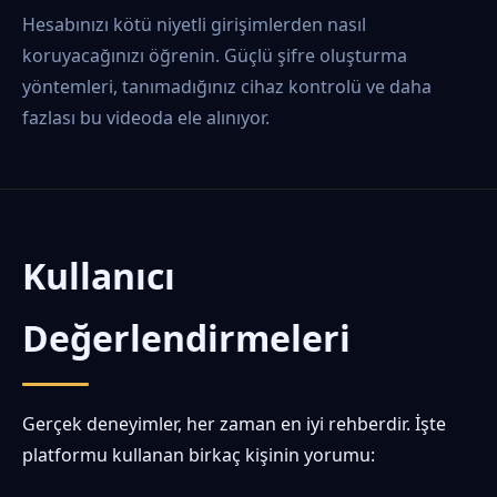
Hesabınızı kötü niyetli girişimlerden nasıl
koruyacağınızı öğrenin. Güçlü şifre oluşturma
yöntemleri, tanımadığınız cihaz kontrolü ve daha
fazlası bu videoda ele alınıyor.
Kullanıcı
Değerlendirmeleri
Gerçek deneyimler, her zaman en iyi rehberdir. İşte
platformu kullanan birkaç kişinin yorumu: