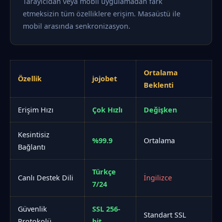
Tarayıcıdan veya mobil uygulamadan fark
etmeksizin tüm özelliklere erişim. Masaüstü ile
mobil arasında senkronizasyon.
Ortalama
Özellik
jojobet
Beklenti
Erişim Hızı
Çok Hızlı
Değişken
Kesintisiz
%99.9
Ortalama
Bağlantı
Türkçe
Canlı Destek Dili
İngilizce
7/24
Güvenlik
SSL 256-
Standart SSL
Protokolü
bit