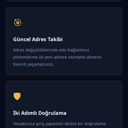
🎯
Güncel Adres Takibi
Adres değişikliklerinde eski bağlantınız
yönlendirme ile yeni adrese otomatik aktarılır.
Kesinti yaşamazsınız.
🛡️
İki Adımlı Doğrulama
Hesabınıza giriş yaparken ekstra bir doğrulama