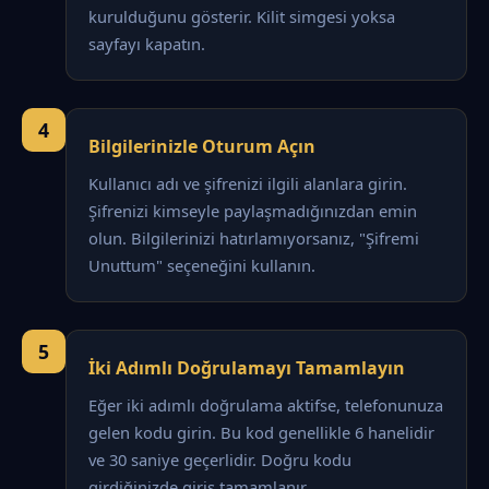
kurulduğunu gösterir. Kilit simgesi yoksa
sayfayı kapatın.
4
Bilgilerinizle Oturum Açın
Kullanıcı adı ve şifrenizi ilgili alanlara girin.
Şifrenizi kimseyle paylaşmadığınızdan emin
olun. Bilgilerinizi hatırlamıyorsanız, "Şifremi
Unuttum" seçeneğini kullanın.
5
İki Adımlı Doğrulamayı Tamamlayın
Eğer iki adımlı doğrulama aktifse, telefonunuza
gelen kodu girin. Bu kod genellikle 6 hanelidir
ve 30 saniye geçerlidir. Doğru kodu
girdiğinizde giriş tamamlanır.