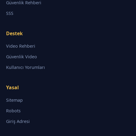
Güvenlik Rehberi
SSS
Destek
Video Rehberi
Güvenlik Video
Kullanıcı Yorumları
Yasal
Sitemap
Robots
Giriş Adresi