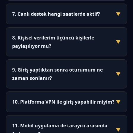
şifrenizi belirleyebilirsiniz. İşlem genellikle 2-3 dakika
Zorunlu değildir, ancak hesabınızı korumak için
sürer.
şiddetle tavsiye edilir. Özellikle farklı cihazlardan giriş
7. Canlı destek hangi saatlerde aktif?
▼
yapıyorsanız, bu katman hesabınıza yetkisiz erişimi
büyük ölçüde engeller. Ayarlar menüsünden anında
Canlı destek 7/24 kesintisiz hizmet verir. Uzman
aktifleştirebilirsiniz.
Türkçe ekip; sabah 03:00'te, öğle 12:00'de veya gece
8. Kişisel verilerim üçüncü kişilerle
▼
yarısı fark etmeksizin tüm sorularınızı yanıtlar.
paylaşılıyor mu?
Ortalama ilk yanıt süresi 45 saniyedir.
Hayır. Kişisel verileriniz, KVKK kapsamında korunur
ve üçüncü taraflarla asla paylaşılmaz. Tüm veriler
9. Giriş yaptıktan sonra oturumum ne
▼
256-bit SSL şifreleme ile saklanır. Adresiniz, e-
zaman sonlanır?
postanız gibi bilgiler yalnızca kimlik doğrulama ve
güvenlik amacıyla kullanılır.
Oturumunuz 30 dakika boyunca hareketsiz
kaldığında otomatik olarak sonlanır. Bu, hesabınızı
10. Platforma VPN ile giriş yapabilir miyim?
▼
korumak için alınan standart bir önlemdir. Ayrıca
farklı bir IP adresinden giriş yapıldığını tespit
Evet, VPN kullanımı platform tarafından
edersek sizi bilgilendiririz.
engellenmez. Ancak hızınız düşebilir. Gecikme süresi
11. Mobil uygulama ile tarayıcı arasında
▼
30-50 ms artabilir. Giriş adresini kullanmak genellikle