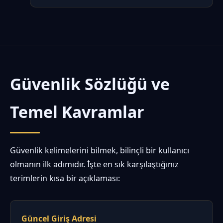
Güvenlik Sözlüğü ve
Temel Kavramlar
Güvenlik kelimelerini bilmek, bilinçli bir kullanıcı
olmanın ilk adımıdır. İşte en sık karşılaştığınız
terimlerin kısa bir açıklaması:
Güncel Giriş Adresi