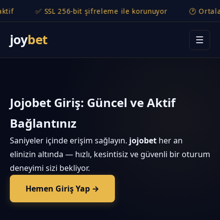
✅ SSL 256-bit şifreleme ile korunuyor
🕐 Ortalama er
joy
bet
☰
Jojobet Giriş: Güncel ve Aktif
Bağlantınız
Saniyeler içinde erişim sağlayın.
jojobet
her an
elinizin altında — hızlı, kesintisiz ve güvenli bir oturum
deneyimi sizi bekliyor.
Hemen Giriş Yap →