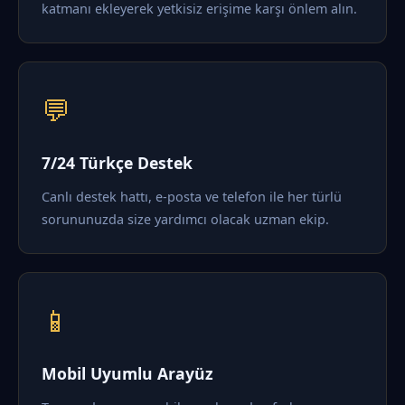
katmanı ekleyerek yetkisiz erişime karşı önlem alın.
💬
7/24 Türkçe Destek
Canlı destek hattı, e-posta ve telefon ile her türlü
sorununuzda size yardımcı olacak uzman ekip.
📱
Mobil Uyumlu Arayüz