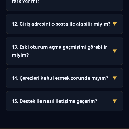
fark var mı?
en hızlı ve en stabil yoldur.
Temel özellikler aynıdır. Uygulama, anında
bildirimler ve daha hızlı erişim sunar. Tarayıcı
12. Giriş adresini e-posta ile alabilir miyim?
▼
versiyonu ise herhangi bir kurulum gerektirmez. İkisi
arasında veri senkronizasyonu sorunsuz çalışır.
Evet, giriş adresini e-posta bültenine abone olarak
düzenli olarak alabilirsiniz. Ayrıca adres değişikliği
13. Eski oturum açma geçmişimi görebilir
▼
olduğunda otomatik bir bildirim gönderilir. Bu
miyim?
özelliği hesap ayarlarınızdan aktifleştirebilirsiniz.
Evet, hesap güvenliği bölümünde son 10 oturum
açma girişinizi görüntüleyebilirsiniz. Burada tarih,
14. Çerezleri kabul etmek zorunda mıyım?
▼
saat ve IP adresi bilgileri yer alır. Şüpheli bir giriş fark
ederseniz, şifrenizi hemen değiştirin.
Zorunlu çerezler, platformun temel işlevleri için
gereklidir. Tercih ve istatistik çerezlerini ise
15. Destek ile nasıl iletişime geçerim?
▼
ayarlardan yönetebilirsiniz. Ancak bazı özellikler,
çerezler devre dışı bırakıldığında tam çalışmayabilir.
Sayfadaki canlı destek penceresinden anında mesaj
Örneğin, hatırlama özelliği.
gönderebilirsiniz. Ayrıca e-posta destek hattına
[email protected] adresinden ulaşabilirsiniz.