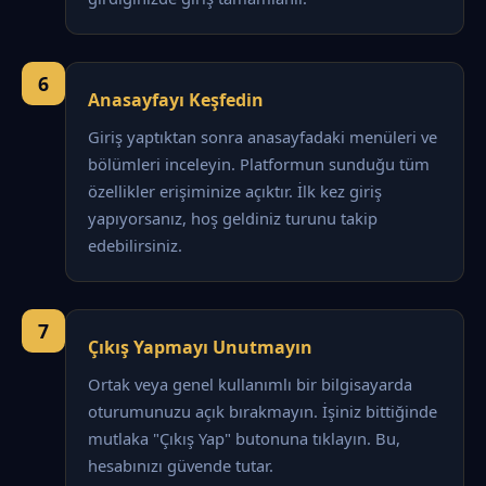
6
Anasayfayı Keşfedin
Giriş yaptıktan sonra anasayfadaki menüleri ve
bölümleri inceleyin. Platformun sunduğu tüm
özellikler erişiminize açıktır. İlk kez giriş
yapıyorsanız, hoş geldiniz turunu takip
edebilirsiniz.
7
Çıkış Yapmayı Unutmayın
Ortak veya genel kullanımlı bir bilgisayarda
oturumunuzu açık bırakmayın. İşiniz bittiğinde
mutlaka "Çıkış Yap" butonuna tıklayın. Bu,
hesabınızı güvende tutar.