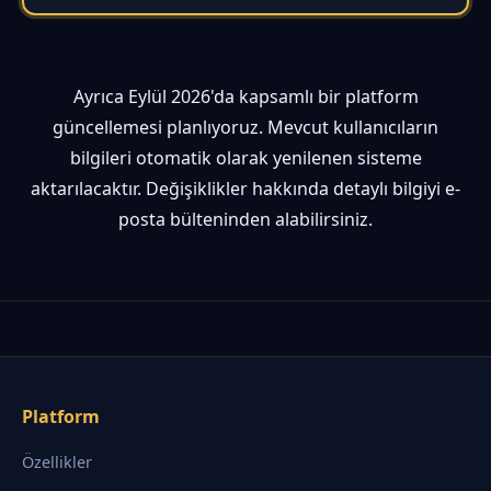
Ayrıca Eylül 2026'da kapsamlı bir platform
güncellemesi planlıyoruz. Mevcut kullanıcıların
bilgileri otomatik olarak yenilenen sisteme
aktarılacaktır. Değişiklikler hakkında detaylı bilgiyi e-
posta bülteninden alabilirsiniz.
Platform
Özellikler