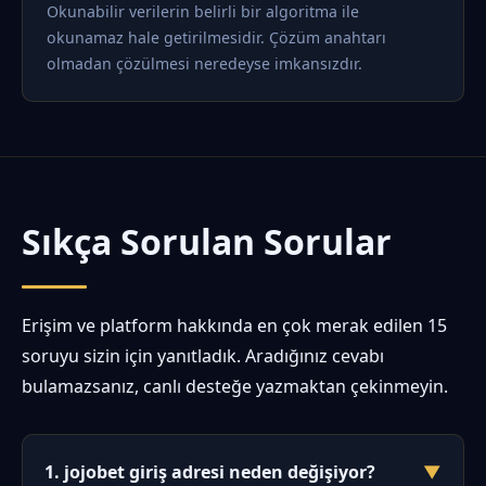
Okunabilir verilerin belirli bir algoritma ile
okunamaz hale getirilmesidir. Çözüm anahtarı
olmadan çözülmesi neredeyse imkansızdır.
Sıkça Sorulan Sorular
Erişim ve platform hakkında en çok merak edilen 15
soruyu sizin için yanıtladık. Aradığınız cevabı
bulamazsanız, canlı desteğe yazmaktan çekinmeyin.
1. jojobet giriş adresi neden değişiyor?
▼