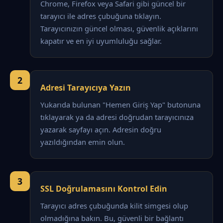
Chrome, Firefox veya Safari gibi güncel bir
tarayıcı ile adres çubuğuna tıklayın.
Tarayıcınızın güncel olması, güvenlik açıklarını
kapatır ve en iyi uyumluluğu sağlar.
2
Adresi Tarayıcıya Yazın
Yukarıda bulunan "Hemen Giriş Yap" butonuna
tıklayarak ya da adresi doğrudan tarayıcınıza
yazarak sayfayı açın. Adresin doğru
yazıldığından emin olun.
3
SSL Doğrulamasını Kontrol Edin
Tarayıcı adres çubuğunda kilit simgesi olup
olmadığına bakın. Bu, güvenli bir bağlantı