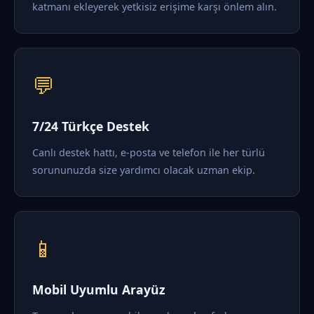
katmanı ekleyerek yetkisiz erişime karşı önlem alın.
💬
7/24 Türkçe Destek
Canlı destek hattı, e-posta ve telefon ile her türlü
sorununuzda size yardımcı olacak uzman ekip.
📱
Mobil Uyumlu Arayüz