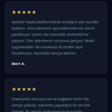
★★★★★
Aylardır başka platformlarda aradığım şeyi burada
buldum. Giriş adresinin güncellenmesi bir sorun
yaratmıyor çünkü site otomatik yönlendirme
yapıyor. Tüm işlemlerim sorunsuz geçiyor. Mobil
uygulamaları da masaüstü ile birebir aynı
hissettiriyor. Kesinlikle tavsiye ederim.
Mert A.
★★★★★
İstanbul'da oturuyorum ve bağlantı hızım her
zaman yüksek. Gecikme yaşadığım bir an bile
olmadı. İki adımlı doğrulama konusunda