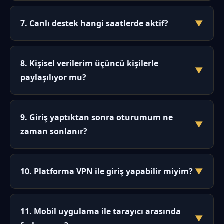
şifrenizi belirleyebilirsiniz. İşlem genellikle 2-3 dakika
Zorunlu değildir, ancak hesabınızı korumak için
sürer.
şiddetle tavsiye edilir. Özellikle farklı cihazlardan giriş
7. Canlı destek hangi saatlerde aktif?
▼
yapıyorsanız, bu katman hesabınıza yetkisiz erişimi
büyük ölçüde engeller. Ayarlar menüsünden anında
Canlı destek 7/24 kesintisiz hizmet verir. Uzman
aktifleştirebilirsiniz.
Türkçe ekip; sabah 03:00'te, öğle 12:00'de veya gece
8. Kişisel verilerim üçüncü kişilerle
▼
yarısı fark etmeksizin tüm sorularınızı yanıtlar.
paylaşılıyor mu?
Ortalama ilk yanıt süresi 45 saniyedir.
Hayır. Kişisel verileriniz, KVKK kapsamında korunur
ve üçüncü taraflarla asla paylaşılmaz. Tüm veriler
9. Giriş yaptıktan sonra oturumum ne
▼
256-bit SSL şifreleme ile saklanır. Adresiniz, e-
zaman sonlanır?
postanız gibi bilgiler yalnızca kimlik doğrulama ve
güvenlik amacıyla kullanılır.
Oturumunuz 30 dakika boyunca hareketsiz
kaldığında otomatik olarak sonlanır. Bu, hesabınızı
10. Platforma VPN ile giriş yapabilir miyim?
▼
korumak için alınan standart bir önlemdir. Ayrıca
farklı bir IP adresinden giriş yapıldığını tespit
Evet, VPN kullanımı platform tarafından
edersek sizi bilgilendiririz.
engellenmez. Ancak hızınız düşebilir. Gecikme süresi
11. Mobil uygulama ile tarayıcı arasında
▼
30-50 ms artabilir. Giriş adresini kullanmak genellikle