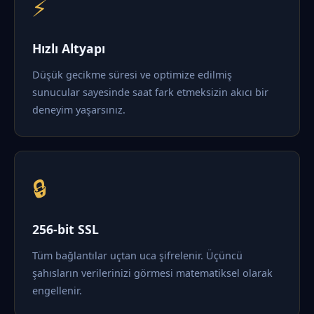
⚡
Hızlı Altyapı
Düşük gecikme süresi ve optimize edilmiş
sunucular sayesinde saat fark etmeksizin akıcı bir
deneyim yaşarsınız.
🔒
256-bit SSL
Tüm bağlantılar uçtan uca şifrelenir. Üçüncü
şahısların verilerinizi görmesi matematiksel olarak
engellenir.