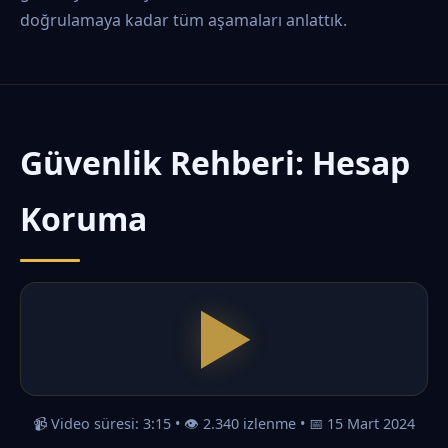
doğrulamaya kadar tüm aşamaları anlattık.
Güvenlik Rehberi: Hesap
Koruma
📹 Video süresi: 3:15 • 👁️ 2.340 izlenme • 📅 15 Mart 2024