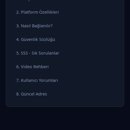
2. Platform Özellikleri
3. Nasıl Bağlanılır?
4. Güvenlik Sözlüğü
5. SSS - Sık Sorulanlar
6. Video Rehberi
7. Kullanıcı Yorumları
8. Güncel Adres