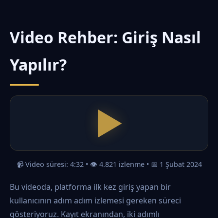
Ortalama e-posta yanıt süresi 2 saat içindedir.
Haftanın her günü, günün her saati aktifiz.
Video Rehber: Giriş Nasıl
Yapılır?
📹 Video süresi: 4:32 • 👁️ 4.821 izlenme • 📅 1 Şubat 2024
Bu videoda, platforma ilk kez giriş yapan bir
kullanıcının adım adım izlemesi gereken süreci
gösteriyoruz. Kayıt ekranından, iki adımlı