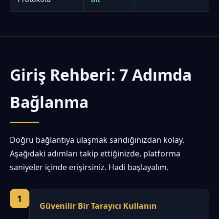
Giriş Rehberi: 7 Adımda
Bağlanma
Doğru bağlantıya ulaşmak sandığınızdan kolay.
Aşağıdaki adımları takip ettiğinizde, platforma
saniyeler içinde erişirsiniz. Hadi başlayalım.
1
Güvenilir Bir Tarayıcı Kullanın