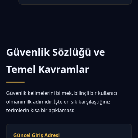
Güvenlik Sözlüğü ve
Temel Kavramlar
Güvenlik kelimelerini bilmek, bilinçli bir kullanıcı
olmanın ilk adımıdır. İşte en sık karşılaştığınız
terimlerin kısa bir açıklaması:
Güncel Giriş Adresi