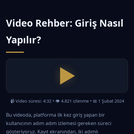
Ortalama e-posta yanıt süresi 2 saat içindedir.
Haftanın her günü, günün her saati aktifiz.
Video Rehber: Giriş Nasıl
Yapılır?
📹 Video süresi: 4:32 • 👁️ 4.821 izlenme • 📅 1 Şubat 2024
Bu videoda, platforma ilk kez giriş yapan bir
kullanıcının adım adım izlemesi gereken süreci
gösteriyoruz. Kayıt ekranından, iki adımlı