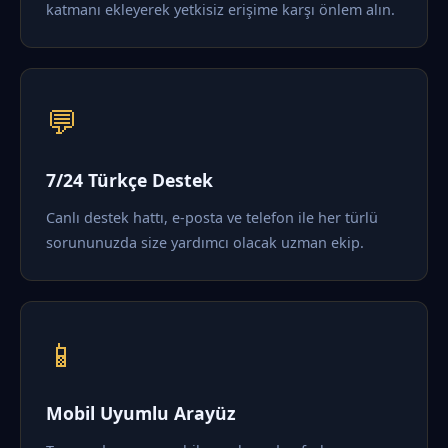
katmanı ekleyerek yetkisiz erişime karşı önlem alın.
💬
7/24 Türkçe Destek
Canlı destek hattı, e-posta ve telefon ile her türlü
sorununuzda size yardımcı olacak uzman ekip.
📱
Mobil Uyumlu Arayüz