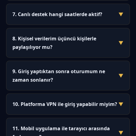
şifrenizi belirleyebilirsiniz. İşlem genellikle 2-3 dakika
Zorunlu değildir, ancak hesabınızı korumak için
sürer.
şiddetle tavsiye edilir. Özellikle farklı cihazlardan giriş
7. Canlı destek hangi saatlerde aktif?
▼
yapıyorsanız, bu katman hesabınıza yetkisiz erişimi
büyük ölçüde engeller. Ayarlar menüsünden anında
Canlı destek 7/24 kesintisiz hizmet verir. Uzman
aktifleştirebilirsiniz.
Türkçe ekip; sabah 03:00'te, öğle 12:00'de veya gece
8. Kişisel verilerim üçüncü kişilerle
▼
yarısı fark etmeksizin tüm sorularınızı yanıtlar.
paylaşılıyor mu?
Ortalama ilk yanıt süresi 45 saniyedir.
Hayır. Kişisel verileriniz, KVKK kapsamında korunur
ve üçüncü taraflarla asla paylaşılmaz. Tüm veriler
9. Giriş yaptıktan sonra oturumum ne
▼
256-bit SSL şifreleme ile saklanır. Adresiniz, e-
zaman sonlanır?
postanız gibi bilgiler yalnızca kimlik doğrulama ve
güvenlik amacıyla kullanılır.
Oturumunuz 30 dakika boyunca hareketsiz
kaldığında otomatik olarak sonlanır. Bu, hesabınızı
10. Platforma VPN ile giriş yapabilir miyim?
▼
korumak için alınan standart bir önlemdir. Ayrıca
farklı bir IP adresinden giriş yapıldığını tespit
Evet, VPN kullanımı platform tarafından
edersek sizi bilgilendiririz.
engellenmez. Ancak hızınız düşebilir. Gecikme süresi
11. Mobil uygulama ile tarayıcı arasında
▼
30-50 ms artabilir. Giriş adresini kullanmak genellikle