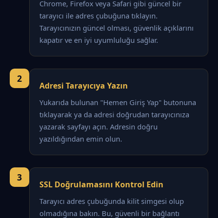
Chrome, Firefox veya Safari gibi güncel bir
tarayıcı ile adres çubuğuna tıklayın.
Tarayıcınızın güncel olması, güvenlik açıklarını
kapatır ve en iyi uyumluluğu sağlar.
2
Adresi Tarayıcıya Yazın
Yukarıda bulunan "Hemen Giriş Yap" butonuna
tıklayarak ya da adresi doğrudan tarayıcınıza
yazarak sayfayı açın. Adresin doğru
yazıldığından emin olun.
3
SSL Doğrulamasını Kontrol Edin
Tarayıcı adres çubuğunda kilit simgesi olup
olmadığına bakın. Bu, güvenli bir bağlantı