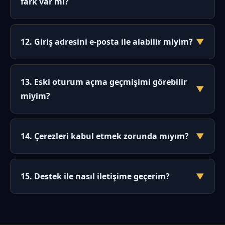
fark var mı?
en hızlı ve en stabil yoldur.
Temel özellikler aynıdır. Uygulama, anında
bildirimler ve daha hızlı erişim sunar. Tarayıcı
12. Giriş adresini e-posta ile alabilir miyim?
▼
versiyonu ise herhangi bir kurulum gerektirmez. İkisi
arasında veri senkronizasyonu sorunsuz çalışır.
Evet, giriş adresini e-posta bültenine abone olarak
düzenli olarak alabilirsiniz. Ayrıca adres değişikliği
13. Eski oturum açma geçmişimi görebilir
▼
olduğunda otomatik bir bildirim gönderilir. Bu
miyim?
özelliği hesap ayarlarınızdan aktifleştirebilirsiniz.
Evet, hesap güvenliği bölümünde son 10 oturum
açma girişinizi görüntüleyebilirsiniz. Burada tarih,
14. Çerezleri kabul etmek zorunda mıyım?
▼
saat ve IP adresi bilgileri yer alır. Şüpheli bir giriş fark
ederseniz, şifrenizi hemen değiştirin.
Zorunlu çerezler, platformun temel işlevleri için
gereklidir. Tercih ve istatistik çerezlerini ise
15. Destek ile nasıl iletişime geçerim?
▼
ayarlardan yönetebilirsiniz. Ancak bazı özellikler,
çerezler devre dışı bırakıldığında tam çalışmayabilir.
Sayfadaki canlı destek penceresinden anında mesaj
Örneğin, hatırlama özelliği.
gönderebilirsiniz. Ayrıca e-posta destek hattına
[email protected] adresinden ulaşabilirsiniz.