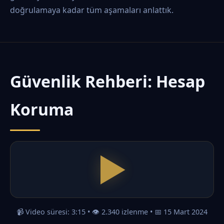
doğrulamaya kadar tüm aşamaları anlattık.
Güvenlik Rehberi: Hesap
Koruma
📹 Video süresi: 3:15 • 👁️ 2.340 izlenme • 📅 15 Mart 2024