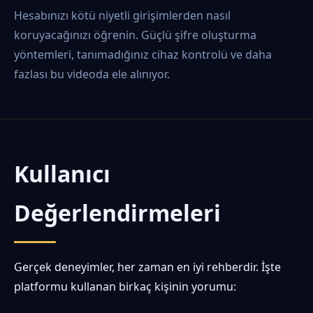
Hesabınızı kötü niyetli girişimlerden nasıl
koruyacağınızı öğrenin. Güçlü şifre oluşturma
yöntemleri, tanımadığınız cihaz kontrolü ve daha
fazlası bu videoda ele alınıyor.
Kullanıcı
Değerlendirmeleri
Gerçek deneyimler, her zaman en iyi rehberdir. İşte
platformu kullanan birkaç kişinin yorumu: