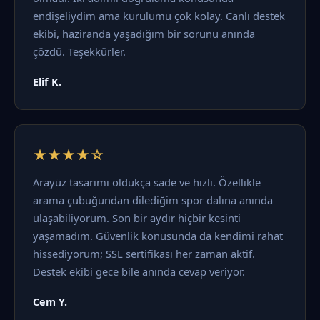
endişeliydim ama kurulumu çok kolay. Canlı destek
ekibi, haziranda yaşadığım bir sorunu anında
çözdü. Teşekkürler.
Elif K.
★★★★☆
Arayüz tasarımı oldukça sade ve hızlı. Özellikle
arama çubuğundan dilediğim spor dalına anında
ulaşabiliyorum. Son bir aydır hiçbir kesinti
yaşamadım. Güvenlik konusunda da kendimi rahat
hissediyorum; SSL sertifikası her zaman aktif.
Destek ekibi gece bile anında cevap veriyor.
Cem Y.