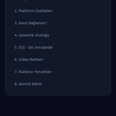
2. Platform Özellikleri
3. Nasıl Bağlanılır?
4. Güvenlik Sözlüğü
5. SSS - Sık Sorulanlar
6. Video Rehberi
7. Kullanıcı Yorumları
8. Güncel Adres