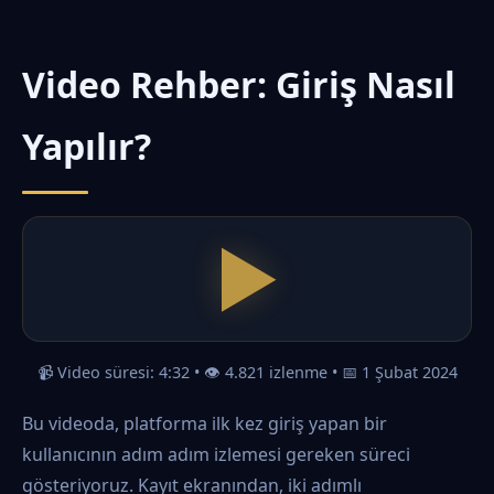
Ortalama e-posta yanıt süresi 2 saat içindedir.
Haftanın her günü, günün her saati aktifiz.
Video Rehber: Giriş Nasıl
Yapılır?
📹 Video süresi: 4:32 • 👁️ 4.821 izlenme • 📅 1 Şubat 2024
Bu videoda, platforma ilk kez giriş yapan bir
kullanıcının adım adım izlemesi gereken süreci
gösteriyoruz. Kayıt ekranından, iki adımlı