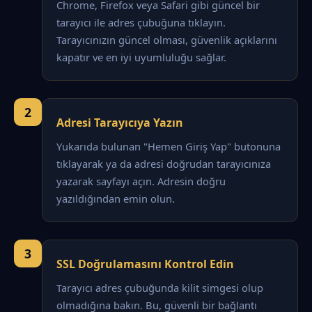
Chrome, Firefox veya Safari gibi güncel bir
tarayıcı ile adres çubuğuna tıklayın.
Tarayıcınızın güncel olması, güvenlik açıklarını
kapatır ve en iyi uyumluluğu sağlar.
2
Adresi Tarayıcıya Yazın
Yukarıda bulunan "Hemen Giriş Yap" butonuna
tıklayarak ya da adresi doğrudan tarayıcınıza
yazarak sayfayı açın. Adresin doğru
yazıldığından emin olun.
3
SSL Doğrulamasını Kontrol Edin
Tarayıcı adres çubuğunda kilit simgesi olup
olmadığına bakın. Bu, güvenli bir bağlantı