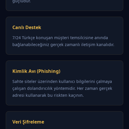
güçlüdür.
Canlı Destek
7/24 Türkçe konuşan müşteri temsilcisine anında
bağlanabileceğiniz gerçek zamanlı iletişim kanalıdır.
Kimlik Avı (Phishing)
Sahte siteler üzerinden kullanıcı bilgilerini çalmaya
çalışan dolandırıcılık yöntemidir. Her zaman gerçek
adresi kullanarak bu riskten kaçının.
Veri Şifreleme