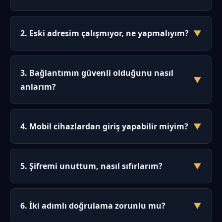
İnternet servis sağlayıcıları bazı platformlara
otomatik erişim engellemeleri uygulayabiliyor. Bu
2. Eski adresim çalışmıyor, ne yapmalıyım?
▼
engellemelerden etkilenmemek ve kullanıcıların
kesintisiz hizmet almasını sağlamak için erişim
Eski bir adres büyük olasılıkla devre dışı bırakılmıştır.
adresleri belirli aralıklarla yenilenir. Yenilenen
Yapmanız gereken tek şey, bu sayfada belirtilen
3. Bağlantımın güvenli olduğunu nasıl
adresler, mevcut olan en güncel bağlantıdır.
▼
güncel adresi kullanmak. Site ziyaretçilerini otomatik
anlarım?
olarak yeni adrese yönlendirir, ancak tarayıcınızda
eski sayfa önbelleğe alınmış olabilir.
Tarayıcınızın adres çubuğunda kilit simgesini arayın
ve adresin "https://" ile başladığından emin olun.
4. Mobil cihazlardan giriş yapabilir miyim?
▼
Ayrıca sayfanın en alt kısmında DMCA koruma
rozetini görebilirsiniz. Bu göstergeler, bağlantının
Evet, platform mobil uyumlu bir arayüze sahiptir.
şifrelendiğini ve doğrulandığını işaret eder.
Tarayıcınızdan giriş yapabilir veya mobil uygulamayı
5. Şifremi unuttum, nasıl sıfırlarım?
▼
kullanabilirsiniz. 1080p ve üzeri çözünürlüğe sahip
ekranlar için optimize edilmiş tasarım, tüm işlemleri
Giriş ekranındaki "Şifremi Unuttum" bağlantısına
kolaylaştırır.
tıklayın. Kayıtlı e-posta adresinize bir sıfırlama
6. İki adımlı doğrulama zorunlu mu?
▼
bağlantısı gönderilecektir. Bağlantıya tıklayarak yeni