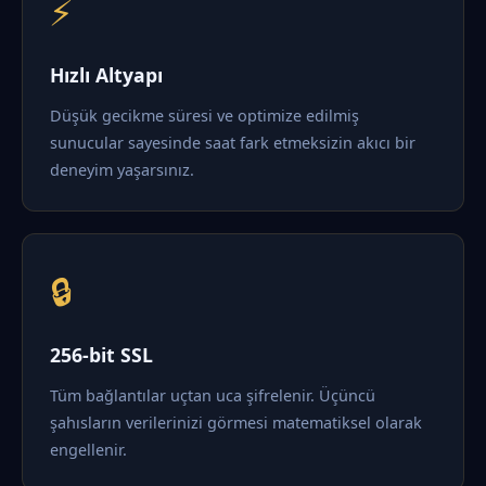
⚡
Hızlı Altyapı
Düşük gecikme süresi ve optimize edilmiş
sunucular sayesinde saat fark etmeksizin akıcı bir
deneyim yaşarsınız.
🔒
256-bit SSL
Tüm bağlantılar uçtan uca şifrelenir. Üçüncü
şahısların verilerinizi görmesi matematiksel olarak
engellenir.