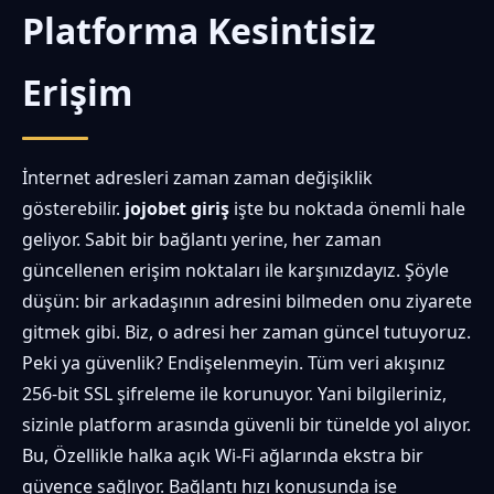
Platforma Kesintisiz
Erişim
İnternet adresleri zaman zaman değişiklik
gösterebilir.
jojobet giriş
işte bu noktada önemli hale
geliyor. Sabit bir bağlantı yerine, her zaman
güncellenen erişim noktaları ile karşınızdayız. Şöyle
düşün: bir arkadaşının adresini bilmeden onu ziyarete
gitmek gibi. Biz, o adresi her zaman güncel tutuyoruz.
Peki ya güvenlik? Endişelenmeyin. Tüm veri akışınız
256-bit SSL şifreleme ile korunuyor. Yani bilgileriniz,
sizinle platform arasında güvenli bir tünelde yol alıyor.
Bu, Özellikle halka açık Wi-Fi ağlarında ekstra bir
güvence sağlıyor. Bağlantı hızı konusunda ise