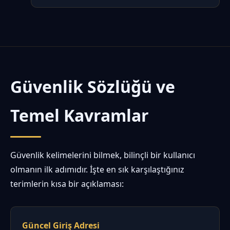
Güvenlik Sözlüğü ve
Temel Kavramlar
Güvenlik kelimelerini bilmek, bilinçli bir kullanıcı
olmanın ilk adımıdır. İşte en sık karşılaştığınız
terimlerin kısa bir açıklaması:
Güncel Giriş Adresi