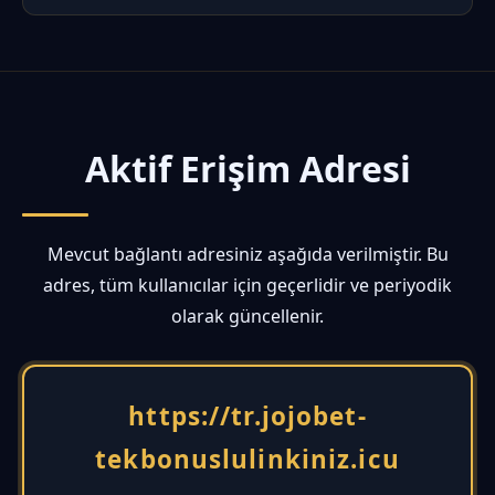
Aktif Erişim Adresi
Mevcut bağlantı adresiniz aşağıda verilmiştir. Bu
adres, tüm kullanıcılar için geçerlidir ve periyodik
olarak güncellenir.
https://tr.jojobet-
tekbonuslulinkiniz.icu