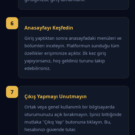
6
Anasayfayı Keşfedin
Giriş yaptıktan sonra anasayfadaki menüleri ve
bölümleri inceleyin. Platformun sunduğu tüm
özellikler erişiminize açıktır. İlk kez giriş
yapıyorsanız, hoş geldiniz turunu takip
edebilirsiniz.
7
Çıkış Yapmayı Unutmayın
Ortak veya genel kullanımlı bir bilgisayarda
oturumunuzu açık bırakmayın. İşiniz bittiğinde
mutlaka "Çıkış Yap" butonuna tıklayın. Bu,
hesabınızı güvende tutar.