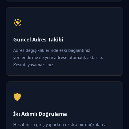
🎯
Güncel Adres Takibi
Adres değişikliklerinde eski bağlantınız
yönlendirme ile yeni adrese otomatik aktarılır.
Kesinti yaşamazsınız.
🛡️
İki Adımlı Doğrulama
Hesabınıza giriş yaparken ekstra bir doğrulama