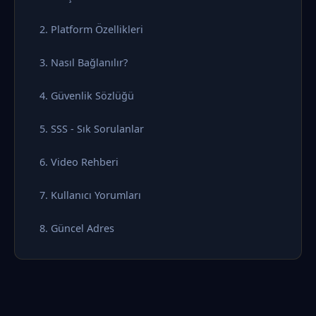
2. Platform Özellikleri
3. Nasıl Bağlanılır?
4. Güvenlik Sözlüğü
5. SSS - Sık Sorulanlar
6. Video Rehberi
7. Kullanıcı Yorumları
8. Güncel Adres