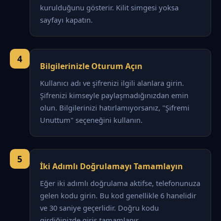
kurulduğunu gösterir. Kilit simgesi yoksa
sayfayı kapatın.
4
Bilgilerinizle Oturum Açın
Kullanıcı adı ve şifrenizi ilgili alanlara girin.
Şifrenizi kimseyle paylaşmadığınızdan emin
olun. Bilgilerinizi hatırlamıyorsanız, "Şifremi
Unuttum" seçeneğini kullanın.
5
İki Adımlı Doğrulamayı Tamamlayın
Eğer iki adımlı doğrulama aktifse, telefonunuza
gelen kodu girin. Bu kod genellikle 6 hanelidir
ve 30 saniye geçerlidir. Doğru kodu
girdiğinizde giriş tamamlanır.