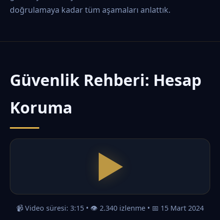
doğrulamaya kadar tüm aşamaları anlattık.
Güvenlik Rehberi: Hesap
Koruma
📹 Video süresi: 3:15 • 👁️ 2.340 izlenme • 📅 15 Mart 2024