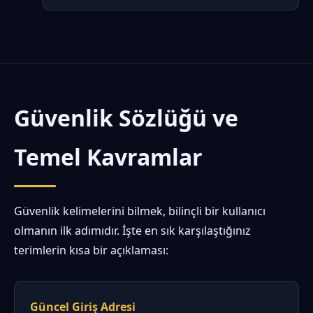
Güvenlik Sözlüğü ve
Temel Kavramlar
Güvenlik kelimelerini bilmek, bilinçli bir kullanıcı
olmanın ilk adımıdır. İşte en sık karşılaştığınız
terimlerin kısa bir açıklaması:
Güncel Giriş Adresi