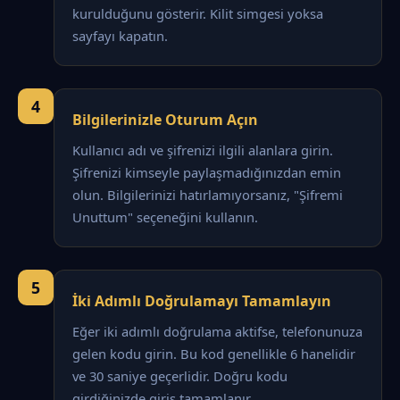
kurulduğunu gösterir. Kilit simgesi yoksa
sayfayı kapatın.
4
Bilgilerinizle Oturum Açın
Kullanıcı adı ve şifrenizi ilgili alanlara girin.
Şifrenizi kimseyle paylaşmadığınızdan emin
olun. Bilgilerinizi hatırlamıyorsanız, "Şifremi
Unuttum" seçeneğini kullanın.
5
İki Adımlı Doğrulamayı Tamamlayın
Eğer iki adımlı doğrulama aktifse, telefonunuza
gelen kodu girin. Bu kod genellikle 6 hanelidir
ve 30 saniye geçerlidir. Doğru kodu
girdiğinizde giriş tamamlanır.