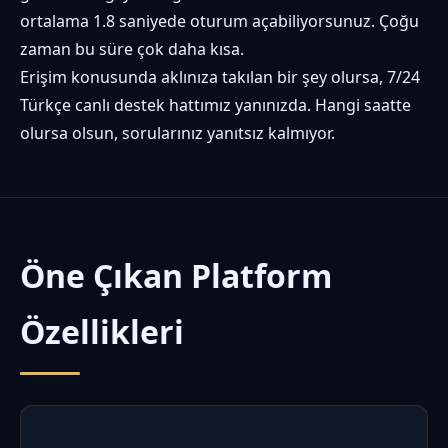
ortalama 1.8 saniyede oturum açabiliyorsunuz. Çoğu
zaman bu süre çok daha kısa.
Erişim konusunda aklınıza takılan bir şey olursa, 7/24
Türkçe canlı destek hattımız yanınızda. Hangi saatte
olursa olsun, sorularınız yanıtsız kalmıyor.
Öne Çıkan Platform
Özellikleri