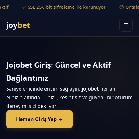
✅ SSL 256-bit şifreleme ile korunuyor
🕐 Ortalama e
joy
bet
☰
Jojobet Giriş: Güncel ve Aktif
Bağlantınız
Saniyeler içinde erişim sağlayın.
jojobet
her an
elinizin altında — hızlı, kesintisiz ve güvenli bir oturum
deneyimi sizi bekliyor.
Hemen Giriş Yap →