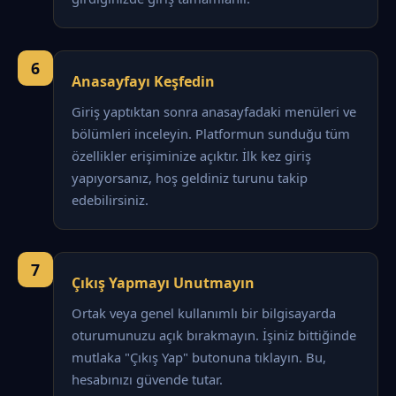
6
Anasayfayı Keşfedin
Giriş yaptıktan sonra anasayfadaki menüleri ve
bölümleri inceleyin. Platformun sunduğu tüm
özellikler erişiminize açıktır. İlk kez giriş
yapıyorsanız, hoş geldiniz turunu takip
edebilirsiniz.
7
Çıkış Yapmayı Unutmayın
Ortak veya genel kullanımlı bir bilgisayarda
oturumunuzu açık bırakmayın. İşiniz bittiğinde
mutlaka "Çıkış Yap" butonuna tıklayın. Bu,
hesabınızı güvende tutar.