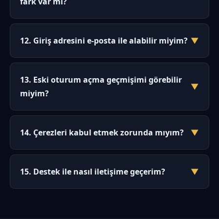
fark var mı?
en hızlı ve en stabil yoldur.
Temel özellikler aynıdır. Uygulama, anında
bildirimler ve daha hızlı erişim sunar. Tarayıcı
12. Giriş adresini e-posta ile alabilir miyim?
▼
versiyonu ise herhangi bir kurulum gerektirmez. İkisi
arasında veri senkronizasyonu sorunsuz çalışır.
Evet, giriş adresini e-posta bültenine abone olarak
düzenli olarak alabilirsiniz. Ayrıca adres değişikliği
13. Eski oturum açma geçmişimi görebilir
▼
olduğunda otomatik bir bildirim gönderilir. Bu
miyim?
özelliği hesap ayarlarınızdan aktifleştirebilirsiniz.
Evet, hesap güvenliği bölümünde son 10 oturum
açma girişinizi görüntüleyebilirsiniz. Burada tarih,
14. Çerezleri kabul etmek zorunda mıyım?
▼
saat ve IP adresi bilgileri yer alır. Şüpheli bir giriş fark
ederseniz, şifrenizi hemen değiştirin.
Zorunlu çerezler, platformun temel işlevleri için
gereklidir. Tercih ve istatistik çerezlerini ise
15. Destek ile nasıl iletişime geçerim?
▼
ayarlardan yönetebilirsiniz. Ancak bazı özellikler,
çerezler devre dışı bırakıldığında tam çalışmayabilir.
Sayfadaki canlı destek penceresinden anında mesaj
Örneğin, hatırlama özelliği.
gönderebilirsiniz. Ayrıca e-posta destek hattına
[email protected] adresinden ulaşabilirsiniz.