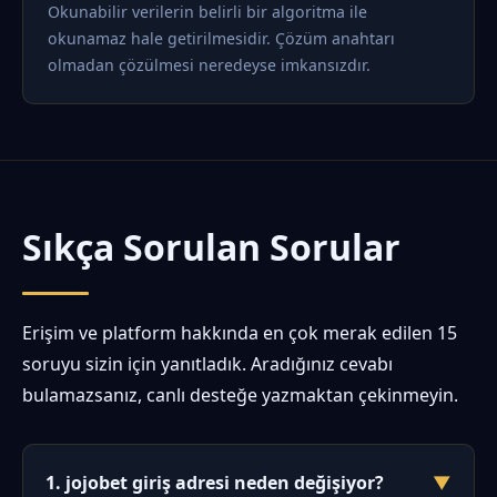
Okunabilir verilerin belirli bir algoritma ile
okunamaz hale getirilmesidir. Çözüm anahtarı
olmadan çözülmesi neredeyse imkansızdır.
Sıkça Sorulan Sorular
Erişim ve platform hakkında en çok merak edilen 15
soruyu sizin için yanıtladık. Aradığınız cevabı
bulamazsanız, canlı desteğe yazmaktan çekinmeyin.
1. jojobet giriş adresi neden değişiyor?
▼