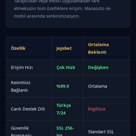
Tarayıcıdan veya mobil uygulamadan fark
etmeksizin tüm özelliklere erişim. Masaüstü ile
mobil arasında senkronizasyon.
Ortalama
Özellik
jojobet
Beklenti
Erişim Hızı
Çok Hızlı
Değişken
Kesintisiz
%99.9
Ortalama
Bağlantı
Türkçe
Canlı Destek Dili
İngilizce
7/24
Güvenlik
SSL 256-
Standart SSL
Protokolü
bit